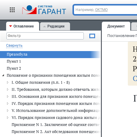
cистема
ГАРАНТ
Например,
ОКТМО
Оглавление
Редакции
Документ
Свернуть
Преамбула
2
Пункт 1
Р
Пункт 2
Положение о признании помещения жилым помещением, жилого пом
С
I. Общие положения (п.п. 1 - 8)
II. Требования, которым должно отвечать жилое помещение (п.п. 9
III. Основания для признания жилого помещения непригодным дл
IV. Порядок признания помещения жилым помещением, жилого по
V. Использование дополнительной информации для принятия решен
VI. Порядок признания садового дома жилым домом и жилого дома 
Приложение N 1. Заключение об оценке соответствия помещени
Приложение N 2. Акт обследования помещения (многоквартирног