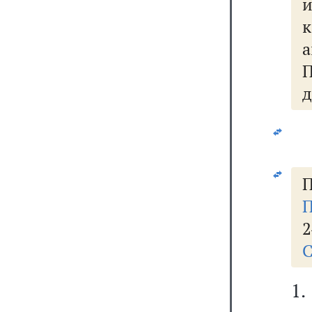
а
П
д
П
П
2
С
1.