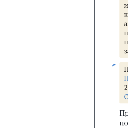
а
з
П
П
2
С
П
по