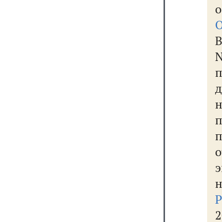
В
N
д
н
2