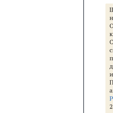
н
к
п
а
2