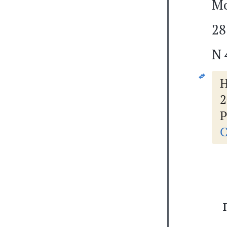
Мо
28
N 
2
Р
С