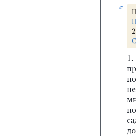
П
П
2
С
1.
п
п
н
м
по
с
до