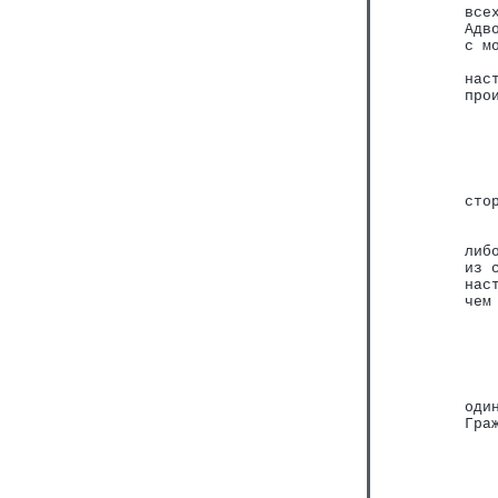
все
Адв
с м
   
нас
про
   
сто
   
   
либ
из 
нас
чем
   
оди
Гра