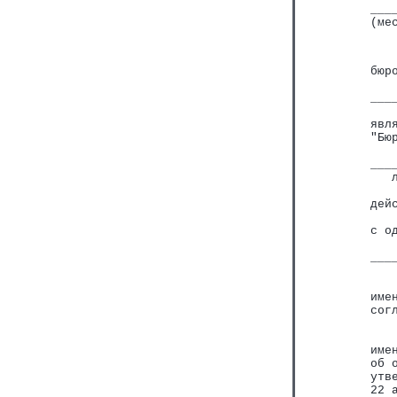
___
(ме
   
бюр
   
___
   
явл
"Бю
   
___
   
   
дей
   
с о
   
___
   
   
име
сог
   
   
име
об 
утв
22 