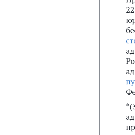
22
ю
б
ст
ад
Ро
ад
пу
Фе
*(
а
пр