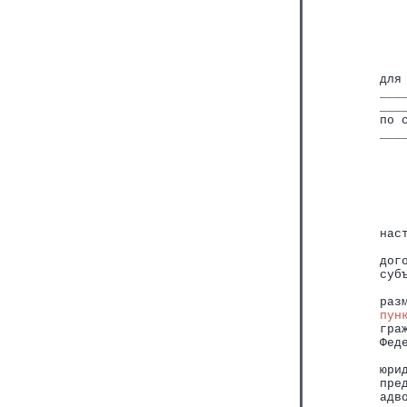
   
для
___
___
по 
___
   
   
нас
   
дог
суб
   
раз
пун
гра
Фед
   
юри
пре
адв