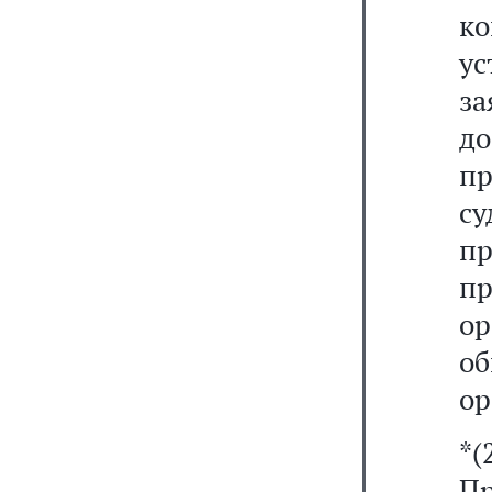
ко
ус
за
д
п
с
п
пр
о
о
ор
*(
Пр