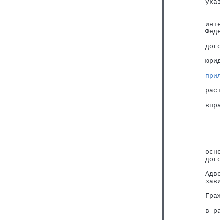
ука
   
   
инт
Фед
   
дог
   
юри
   
при
   
рас
   
впр
   
осн
дог
   
Адв
зав
   
Гра
___
в р
   