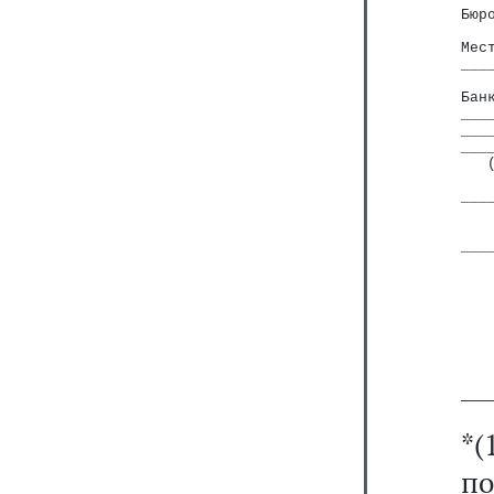
Бюр
   
Мес
___
   
Бан
___
___
___
   
   
___
   
   
___
   
   
   
   
   
───
*
п