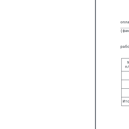
   
опл
___
(фа
   
раб
┌──
│  
│ п
├──
│  
├──
│  
├──
│  
├──
│Ит
└──
   
   