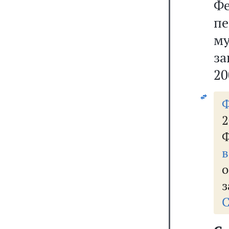
Ф
п
му
за
20
2
Ф
в
о
з
С