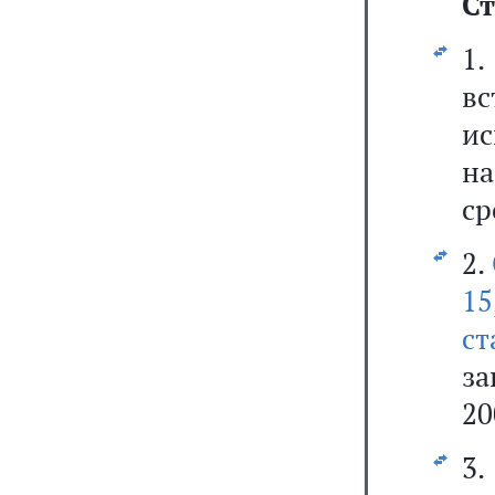
Ст
1
вс
и
н
ср
2.
15
с
з
20
3