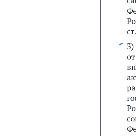
с
Фе
Р
ст
3
от
вн
ак
р
г
Р
с
Ф