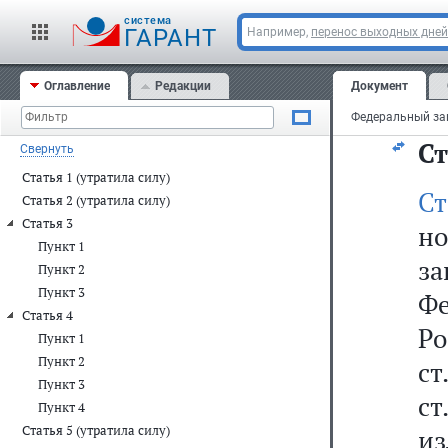
в
cистема
э
ГАРАНТ
Например,
перенос выходных дней
о
Оглавление
Редакции
Документ
су
Ст
Свернуть
Статья 1 (утратила силу)
С
Статья 2 (утратила силу)
Статья 3
но
Пункт 1
з
Пункт 2
Пункт 3
Фе
Статья 4
Р
Пункт 1
Пункт 2
ст
Пункт 3
ст
Пункт 4
Статья 5 (утратила силу)
из