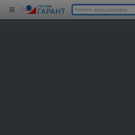
cистема
ГАРАНТ
Например,
закон о спецоценке