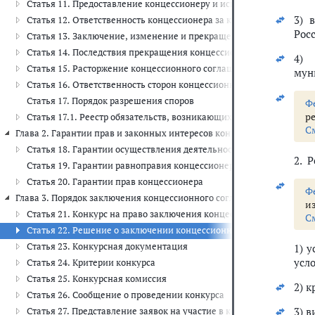
Статья 11. Предоставление концессионеру и использование им земе
3) 
Статья 12. Ответственность концессионера за качество объекта 
Рос
Статья 13. Заключение, изменение и прекращение концессионно
Статья 14. Последствия прекращения концессионного соглашения
4) 
Статья 15. Расторжение концессионного соглашения на основани
мун
Статья 16. Ответственность сторон концессионного соглашения
Статья 17. Порядок разрешения споров
Ф
р
Статья 17.1. Реестр обязательств, возникающих при исполнении
С
Глава 2. Гарантии прав и законных интересов концессионеров (ст. 18 
Статья 18. Гарантии осуществления деятельности, предусмотре
2. 
Статья 19. Гарантии равноправия концессионеров
Статья 20. Гарантии прав концессионера
Ф
Глава 3. Порядок заключения концессионного соглашения (ст. 21 - 38
и
Статья 21. Конкурс на право заключения концессионного соглаше
С
Статья 22. Решение о заключении концессионного соглашения
Статья 23. Конкурсная документация
1) 
усло
Статья 24. Критерии конкурса
Статья 25. Конкурсная комиссия
2) 
Статья 26. Сообщение о проведении конкурса
3) 
Статья 27. Представление заявок на участие в конкурсе