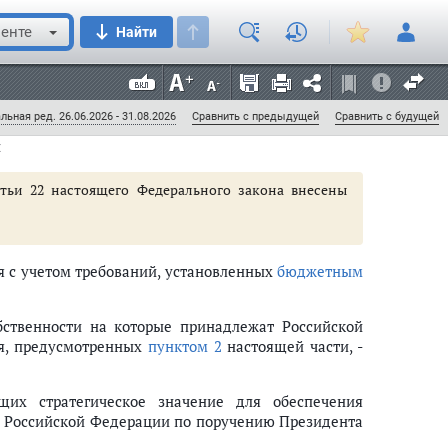
 сведений и документов участнику конкурса,
енте
Найти
соглашения в порядке, установленном пунктом 26
п на объект концессионного соглашения.
льная ред. 26.06.2026 - 31.08.2026
Сравнить с предыдущей
Сравнить с будущей
я
атьи 22 настоящего Федерального закона внесены
я с учетом требований, установленных
бюджетным
бственности на которые принадлежат Российской
ия, предусмотренных
пунктом 2
настоящей части, -
щих стратегическое значение для обеспечения
ом Российской Федерации по поручению Президента