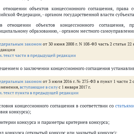
льного участка, лесного участка, водного объекта, участка недр
в отношении объектов концессионного соглашения, права 
концессионного соглашения
сийской Федерации, - органом государственной власти субъект
го соглашения
в отношении объектов концессионного соглашения, п
и решения суда
иципальному образованию, - органом местного самоуправлени
едеральным законом
от 30 июня 2008 г. N 108-ФЗ часть 2 статьи 
едакции
 концессионных соглашений
м. текст части в предыдущей редакции
- 20)
нной концессионным соглашением
Решением о заключении концессионного соглашения устанавли
едеральным законом
от 3 июля 2016 г. № 275-ФЗ в пункт 1 части 
)
зменения,
вступающие в силу
с 1 января 2017 г.
ния
м. текст пункта в предыдущей редакции
условия концессионного соглашения в соответствии со
статьями
вия конкурса);
критерии конкурса и параметры критериев конкурса;
вид конкурса (открытый конкурс или закрытый конкурс);