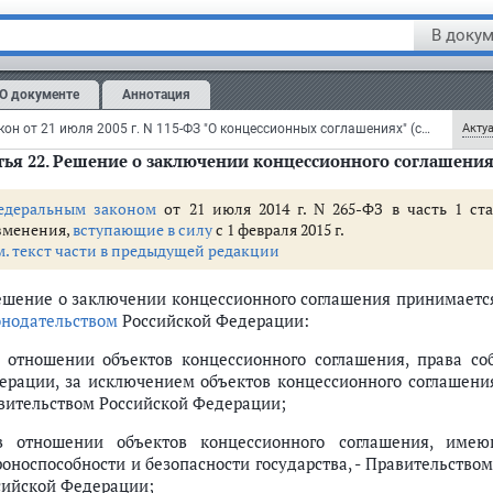
цедент обязан предоставлять исчерпывающий перечень
В докум
шедшему предварительный отбор, об объекте концессионного 
и 1 статьи 23 настоящего Федерального закона, а также досту
О документе
Аннотация
м.
комментарии
к статье 21 настоящего Федерального закона
Федеральный закон от 21 июля 2005 г. N 115-ФЗ "О концессионных соглашениях" (с изменениями и дополнениями)
Актуа
ья 22.
Решение о заключении концессионного соглашени
едеральным законом
от 21 июля 2014 г. N 265-ФЗ в часть 1 ст
о закона
зменения,
вступающие в силу
с 1 февраля 2015 г.
ных соглашениях
м. текст части в предыдущей редакции
Решение о заключении концессионного соглашения принимаетс
онодательством
Российской Федерации:
в отношении объектов концессионного соглашения, права со
ерации, за исключением объектов концессионного соглашен
вительством Российской Федерации;
 концессионного соглашения
в отношении объектов концессионного соглашения, имею
роноспособности и безопасности государства, - Правительств
сийской Федерации;