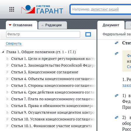
кон
cистема
ГАРАНТ
Например,
делистинг акций
про
част
Оглавление
Редакции
Документ
С
Стат
Свернуть
Глава 1. Общие положения (ст. 1 - 17.1)
Ф
Статья 1. Цели и предмет регулирования настоящего Федеральног
и
Статья 2. Законодательство Российской Федерации о концессион
С
Статья 3. Концессионное соглашение
Статья 4. Объекты концессионного соглашения
1. 
зак
Статья 5. Стороны концессионного соглашения
Статья 6. Срок действия концессионного соглашения
1) 
Статья 7. Плата по концессионному соглашению
Фед
Статья 8. Права и обязанности концессионера и концедента
Пра
Статья 9. Осуществление концедентом контроля за исполнением
2) 
Статья 10. Условия концессионного соглашения
обо
Статья 10.1. Финансовое участие концедента
Рос