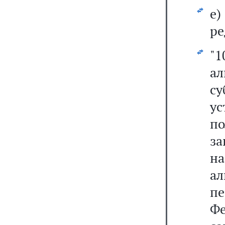
е
ре
"
а
с
у
п
за
на
а
п
Ф