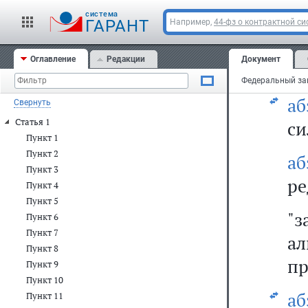
пр
cистема
ГАРАНТ
Например,
44-фз о контрактной си
сп
Оглавление
Редакции
Документ
б)
аб
Свернуть
Статья 1
си
Пункт 1
Пункт 2
а
Пункт 3
ре
Пункт 4
Пункт 5
"
Пункт 6
Пункт 7
а
Пункт 8
пр
Пункт 9
Пункт 10
а
Пункт 11