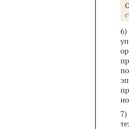
с
6
у
о
п
п
эп
п
но
7
т