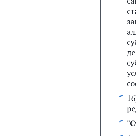
с
с
за
ал
су
д
с
у
со
1
ре
"
С