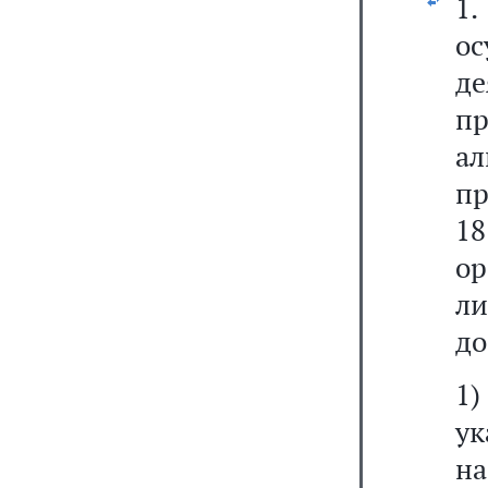
1
о
д
п
а
пр
1
о
л
до
1
ук
н