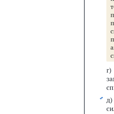
с
с
г
з
сп
д
си