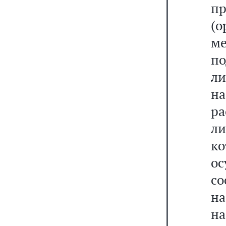
п
(о
м
п
л
н
р
л
к
о
со
на
на