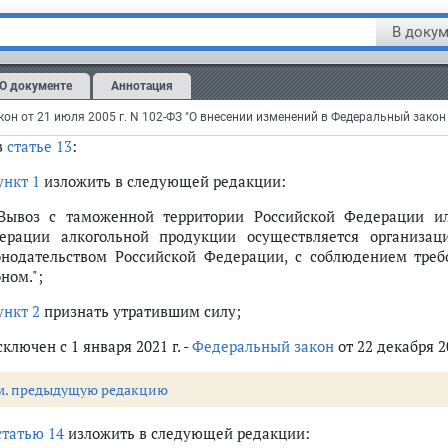
можность их подделки и повторного использования, обеспечи
дений о маркируемой ими алкогольной продукции с и
В докум
ударственной автоматизированной информационной системы."
пункте 5
слова ", акцизными марками, региональными специа
О документе
Аннотация
пункте 6
слова ", акцизных марок, региональных специальных"
в
статье 13
:
ункт 1
изложить в следующей редакции:
 Вывоз с таможенной территории Российской Федерации и
ерации алкогольной продукции осуществляется организа
онодательством Российской Федерации, с соблюдением тре
ном.";
ункт 2
признать утратившим силу;
сключен с 1 января 2021 г. -
Федеральный закон
от 22 декабря 2
м. предыдущую редакцию
статью 14
изложить в следующей редакции: