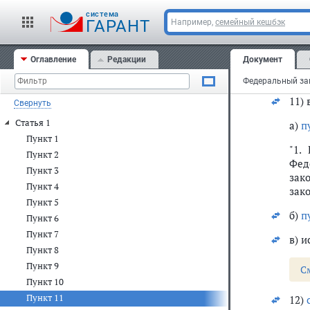
воз
све
cистема
ГАРАНТ
Например,
семейный кешбэк
гос
д) в
Оглавление
Редакции
Документ
е) в
11) 
Свернуть
Статья 1
а)
п
Пункт 1
"1.
Пункт 2
Фед
Пункт 3
зак
Пункт 4
зако
Пункт 5
б)
п
Пункт 6
Пункт 7
в) и
Пункт 8
Пункт 9
С
Пункт 10
Пункт 11
12)