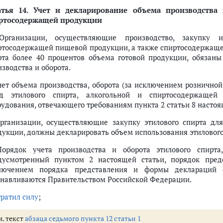
атья 14.
Учет и декларирование объема производства и
ртосодержащей продукции
Организации, осуществляющие производство, закупку 
ртосодержащей пищевой продукции, а также спиртосодержаще
рта более 40 процентов объема готовой продукции, обязаны
зводства и оборота.
Учет объема производства, оборота (за исключением рознично
д этилового спирта, алкогольной и спиртосодержащей
рудования, отвечающего требованиям пункта 2 статьи 8 настоя
Организации, осуществляющие закупку этилового спирта дл
дукции, должны декларировать объем использования этилового
Порядок учета производства и оборота этилового спирта
дусмотренный пунктом 2 настоящей статьи, порядок пред
лючением порядка представления и формы деклараций 
анавливаются Правительством Российской Федерации.
тратил силу
;
м. текст
абзаца седьмого пункта 12 статьи 1