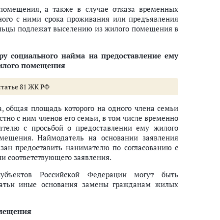
 помещения, а также в случае отказа временных
ного с ними срока проживания или предъявления
льцы подлежат выселению из жилого помещения в
а хозяйственного ведения или права оперативного управления жилым 
у социального найма на предоставление ему
жилого помещения
статье 81 ЖК РФ
ве членов своей семьи
, общая площадь которого на одного члена семьи
семьи
тно с ним членов его семьи, в том числе временно
дателю с просьбой о предоставлении ему жилого
мещения. Наймодатель на основании заявления
йма не допускается
зан предоставить нанимателю по согласованию с
чи соответствующего заявления.
субъектов Российской Федерации могут быть
атьи иные основания замены гражданам жилых
омещения