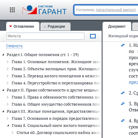
ука
cистема
пре
ГАРАНТ
Например,
параллельный импорт
Стат
Оглавление
Редакции
Документ
С
1. 
Свернуть
по 
Раздел I. Общие положения (ст. 1 - 29)
про
Глава 1. Основные положения. Жилищное законодательство (ст. 1 -
вре
Глава 2. Объекты жилищных прав. Жилищный фонд. Многоквартирн
слу
сос
Глава 3. Перевод жилого помещения в нежилое помещение и нежил
пре
Глава 4. Переустройство и перепланировка помещения в многоквар
Раздел II. Право собственности и другие вещные права на жилые поме
2. 
Глава 5. Права и обязанности собственника жилого помещения и
3. 
Глава 6. Общее имущество собственников помещений в многокварт
Отв
Раздел III. Жилые помещения, предоставляемые по договорам социаль
Глава 7. Основания и порядок предоставления жилого помещения по
4. 
Глава 8. Социальный наем жилого помещения (ст. 60 - 91)
сро
соо
Статья 60. Договор социального найма жилого помещения