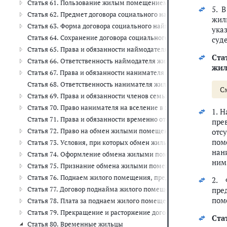
Статья 61. Пользование жилым помещением по договору соци
5. 
Статья 62. Предмет договора социального найма жилого поме
жил
Статья 63. Форма договора социального найма жилого помеще
ука
Статья 64. Сохранение договора социального найма жилого п
суд
Статья 65. Права и обязанности наймодателя жилого помещени
Ста
Статья 66. Ответственность наймодателя жилого помещения по
жил
Статья 67. Права и обязанности нанимателя жилого помещения
Статья 68. Ответственность нанимателя жилого помещения по 
С
Статья 69. Права и обязанности членов семьи нанимателя жил
Статья 70. Право нанимателя на вселение в занимаемое им жи
1. 
Статья 71. Права и обязанности временно отсутствующих нани
пре
Статья 72. Право на обмен жилыми помещениями, предоставл
отс
пом
Статья 73. Условия, при которых обмен жилыми помещениями
нан
Статья 74. Оформление обмена жилыми помещениями между 
ним
Статья 75. Признание обмена жилыми помещениями, предоста
Статья 76. Поднаем жилого помещения, предоставленного по д
2. 
Статья 77. Договор поднайма жилого помещения, предоставлен
пре
пом
Статья 78. Плата за поднаем жилого помещения, предоставлен
Статья 79. Прекращение и расторжение договора поднайма жил
Стат
Статья 80. Временные жильцы