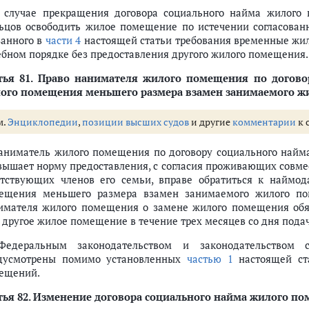
ального найма
В случае прекращения договора социального найма жилого
щения
ьцов освободить жилое помещение по истечении согласован
ния
занного в
части 4
настоящей статьи требования временные жи
омещения при переходе права собственности на жилое помещение, прав
ебном порядке без предоставления другого жилого помещения.
я по договору социального найма
тья 81.
Право нанимателя жилого помещения по договор
 договору социального найма
ого помещения меньшего размера взамен занимаемого 
 по договору социального найма
договору социального найма
м.
Энциклопедии
,
позиции высших судов
и другие
комментарии
к 
ого помещения по договору социального найма
лое помещение по договору социального найма других граждан в качест
Наниматель жилого помещения по договору социального найма
мателя жилого помещения по договору социального найма и членов его 
вышает норму предоставления, с согласия проживающих совмес
енными по договорам социального найма
утствующих членов его семьи, вправе обратиться к наймо
ещения меньшего размера взамен занимаемого жилого по
 между нанимателями данных помещений по договорам социального на
имателя жилого помещения о замене жилого помещения обя
нанимателями данных помещений по договорам социального найма
 другое жилое помещение в течение трех месяцев со дня пода
вленными по договорам социального найма, недействительным
оговору социального найма
Федеральным законодательством и законодательством 
ного по договору социального найма
дусмотрены помимо установленных
частью 1
настоящей ст
ещений.
ного по договору социального найма
ого помещения, предоставленного по договору социального найма
ья 82.
Изменение договора социального найма жилого п