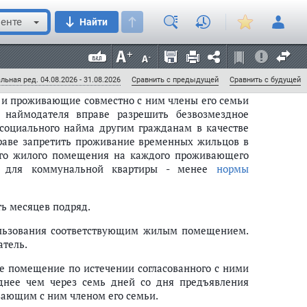
оговора обязана предупредить другую сторону о
енте
Найти
статье 80 ЖК РФ
льная ред. 04.08.2026 - 31.08.2026
Сравнить с предыдущей
Сравнить с будущей
 и проживающие совместно с ним члены его семьи
наймодателя вправе разрешить безвозмездное
оциального найма другим гражданам в качестве
аве запретить проживание временных жильцов в
щего жилого помещения на каждого проживающего
 для коммунальной квартиры - менее
нормы
ь месяцев подряд.
5)
ользования соответствующим жилым помещением.
атель.
е помещение по истечении согласованного с ними
озднее чем через семь дней со дня предъявления
ающим с ним членом его семьи.