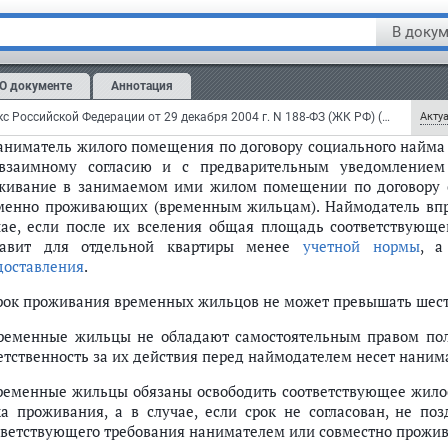
зания срока, сторона договора - инициатор прекращения д
кращении договора поднайма за три месяца.
В докум
ья 80.
Временные жильцы
О документе
Аннотация
м.
Энциклопедии
,
позиции высших судов
и другие
комментарии
к 
Жилищный кодекс Российской Федерации от 29 декабря 2004 г. N 188-ФЗ (ЖК РФ) (с изменениями и дополнениями)
Актуа
Наниматель жилого помещения по договору социального найма
взаимному согласию и с предварительным уведомлением 
живание в занимаемом ими жилом помещении по договору с
 14)
менно проживающих (временным жильцам). Наймодатель впр
ый дом (ст. 15 - 21)
чае, если после их вселения общая площадь соответствую
тавит для отдельной квартиры менее
учетной нормы
, а
ого помещения в жилое помещение (ст. 22 - 24)
доставления
.
тирном доме (ст. 25 - 29)
щения (ст. 30 - 48)
Срок проживания временных жильцов не может превышать шест
 иных проживающих в принадлежащем ему помещении граждан (ст. 30 - 3
Временные жильцы не обладают самостоятельным правом п
ирном доме. Общее собрание таких собственников (ст. 36 - 48)
етственность за их действия перед наймодателем несет наним
ного найма (ст. 49 - 91)
 договору социального найма (ст. 49 - 59)
Временные жильцы обязаны освободить соответствующее жило
ка проживания, а в случае, если срок не согласован, не п
тветствующего требования нанимателем или совместно прожив