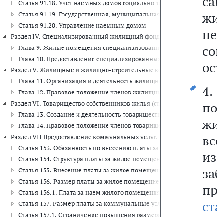
с
Статья 91.18. Учет наемных домов социального использования
ж
Статья 91.19. Государственная, муниципальная и (или) иная под
Статья 91.20. Управление наемным домом
п
Раздел IV. Специализированный жилищный фонд (ст. 92 - 109.1)
с
Глава 9. Жилые помещения специализированного жилищного фонда 
Глава 10. Предоставление специализированных жилых помещений и
ос
Раздел V. Жилищные и жилищно-строительные кооперативы (ст. 110 
Глава 11. Организация и деятельность жилищных и жилищно-строит
4
Глава 12. Правовое положение членов жилищных кооперативов (ст. 
Раздел VI. Товарищество собственников жилья (ст. 135 - 152)
по
Глава 13. Создание и деятельность товарищества собственников жил
жи
Глава 14. Правовое положение членов товарищества собственников 
вс
Раздел VII Предоставление коммунальных услуг. Плата за жилое пом
Статья 153. Обязанность по внесению платы за жилое помещение
и
Статья 154. Структура платы за жилое помещение и коммунальны
з
Статья 155. Внесение платы за жилое помещение и коммунальные
Статья 156. Размер платы за жилое помещение
п
Статья 156.1. Плата за наем жилого помещения по договору най
ст
Статья 157. Размер платы за коммунальные услуги
Статья 157.1. Ограничение повышения размера вносимой гражда