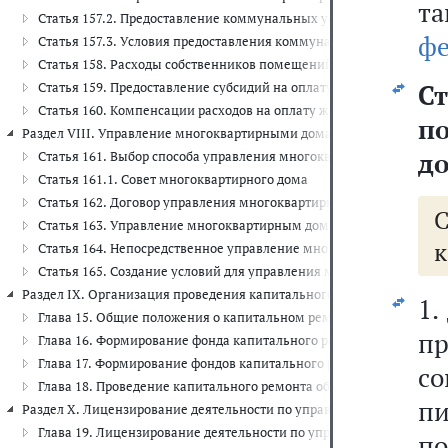
т
Статья 157.2. Предоставление коммунальных услуг ресурсосна
фе
Статья 157.3. Условия предоставления коммунальной услуги газо
Статья 158. Расходы собственников помещений в многоквартирн
Ст
Статья 159. Предоставление субсидий на оплату жилого помещен
Статья 160. Компенсации расходов на оплату жилых помещений 
п
Раздел VIII. Управление многоквартирными домами (ст. 161 - 165)
до
Статья 161. Выбор способа управления многоквартирным домом.
Статья 161.1. Совет многоквартирного дома
Статья 162. Договор управления многоквартирным домом
Статья 163. Управление многоквартирным домом, находящимся в
к
Статья 164. Непосредственное управление многоквартирным до
Статья 165. Создание условий для управления многоквартирным
Раздел IX. Организация проведения капитального ремонта общего им
1.
Глава 15. Общие положения о капитальном ремонте общего имущес
п
Глава 16. Формирование фонда капитального ремонта на специально
Глава 17. Формирование фондов капитального ремонта региональ
с
Глава 18. Проведение капитального ремонта общего имущества в м
пи
Раздел X. Лицензирование деятельности по управлению многокварти
Глава 19. Лицензирование деятельности по управлению многоквар
п