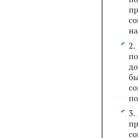
п
с
на
2
п
д
б
с
по
3.
п
со