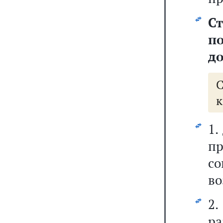
Ст
п
до
к
1.
п
с
во
2.
р