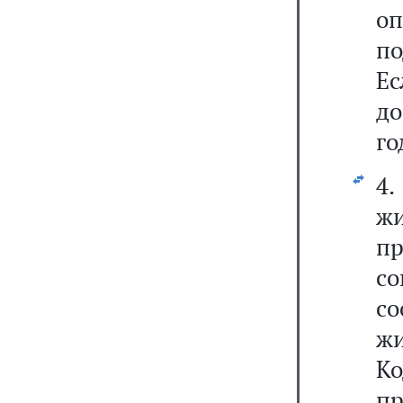
о
п
Е
до
го
4.
ж
п
со
с
ж
К
пр