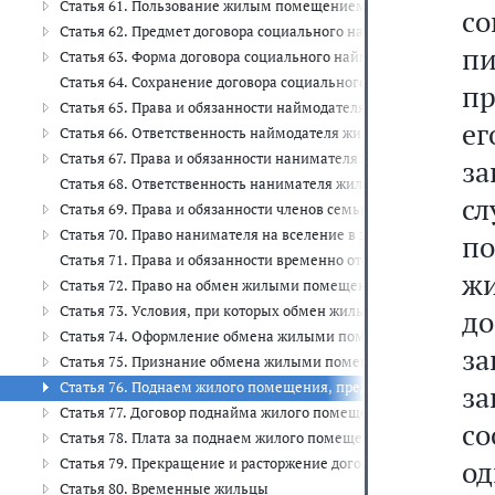
Статья 61. Пользование жилым помещением по договору соци
с
Статья 62. Предмет договора социального найма жилого поме
п
Статья 63. Форма договора социального найма жилого помеще
Статья 64. Сохранение договора социального найма жилого п
п
Статья 65. Права и обязанности наймодателя жилого помещени
е
Статья 66. Ответственность наймодателя жилого помещения по
Статья 67. Права и обязанности нанимателя жилого помещения
за
Статья 68. Ответственность нанимателя жилого помещения по 
с
Статья 69. Права и обязанности членов семьи нанимателя жил
Статья 70. Право нанимателя на вселение в занимаемое им жи
по
Статья 71. Права и обязанности временно отсутствующих нани
жи
Статья 72. Право на обмен жилыми помещениями, предоставл
Статья 73. Условия, при которых обмен жилыми помещениями
до
Статья 74. Оформление обмена жилыми помещениями между 
за
Статья 75. Признание обмена жилыми помещениями, предоста
Статья 76. Поднаем жилого помещения, предоставленного по д
з
Статья 77. Договор поднайма жилого помещения, предоставлен
со
Статья 78. Плата за поднаем жилого помещения, предоставлен
од
Статья 79. Прекращение и расторжение договора поднайма жил
Статья 80. Временные жильцы