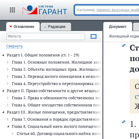
с
cистема
по
ГАРАНТ
Например,
перенос выходных дней
в
Оглавление
Редакции
Документ
во
С
Свернуть
Раздел I. Общие положения (ст. 1 - 29)
п
Глава 1. Основные положения. Жилищное законодательство (ст. 1 -
до
Глава 2. Объекты жилищных прав. Жилищный фонд. Многоквартирн
Глава 3. Перевод жилого помещения в нежилое помещение и нежил
Глава 4. Переустройство и перепланировка помещения в многоквар
Раздел II. Право собственности и другие вещные права на жилые поме
с
Глава 5. Права и обязанности собственника жилого помещения и
Глава 6. Общее имущество собственников помещений в многокварт
Раздел III. Жилые помещения, предоставляемые по договорам социаль
Глава 7. Основания и порядок предоставления жилого помещения по
1
Глава 8. Социальный наем жилого помещения (ст. 60 - 91)
п
Статья 60. Договор социального найма жилого помещения