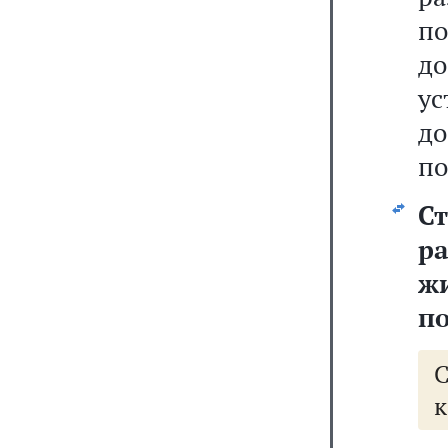
п
д
ус
д
по
С
р
ж
по
к