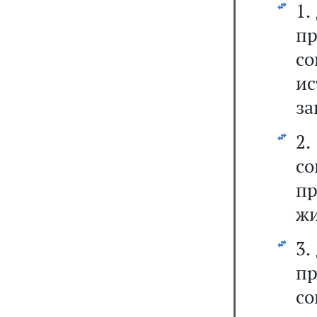
1.
п
с
и
за
2
с
пр
жи
3.
п
с