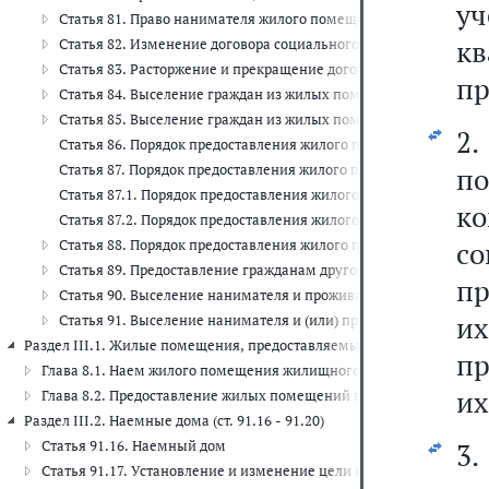
у
Статья 81. Право нанимателя жилого помещения по договору
к
Статья 82. Изменение договора социального найма жилого по
Статья 83. Расторжение и прекращение договора социального
пр
Статья 84. Выселение граждан из жилых помещений, предоста
Статья 85. Выселение граждан из жилых помещений с предост
2
Статья 86. Порядок предоставления жилого помещения по догов
Статья 87. Порядок предоставления жилого помещения по дог
п
Статья 87.1. Порядок предоставления жилого помещения по до
ко
Статья 87.2. Порядок предоставления жилого помещения по до
с
Статья 88. Порядок предоставления жилого помещения в связи
Статья 89. Предоставление гражданам другого благоустроенно
пр
Статья 90. Выселение нанимателя и проживающих совместно с 
и
Статья 91. Выселение нанимателя и (или) проживающих совмес
Раздел III.1. Жилые помещения, предоставляемые по договорам най
пр
Глава 8.1. Наем жилого помещения жилищного фонда социального и
их
Глава 8.2. Предоставление жилых помещений по договорам найма
Раздел III.2. Наемные дома (ст. 91.16 - 91.20)
Статья 91.16. Наемный дом
3
Статья 91.17. Установление и изменение цели использования зда