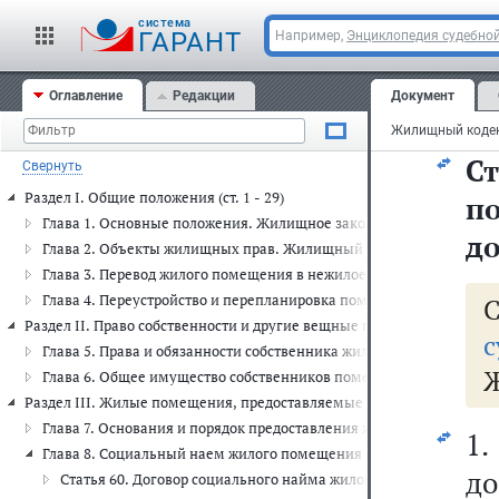
е
cистема
вл
ГАРАНТ
Например,
Энциклопедия судебной
об
Оглавление
Редакции
Документ
на
Ст
Свернуть
Раздел I. Общие положения (ст. 1 - 29)
п
Глава 1. Основные положения. Жилищное законодательство (ст. 1 -
до
Глава 2. Объекты жилищных прав. Жилищный фонд. Многоквартирн
Глава 3. Перевод жилого помещения в нежилое помещение и нежил
Глава 4. Переустройство и перепланировка помещения в многоквар
Раздел II. Право собственности и другие вещные права на жилые поме
с
Глава 5. Права и обязанности собственника жилого помещения и
Глава 6. Общее имущество собственников помещений в многокварт
Раздел III. Жилые помещения, предоставляемые по договорам социаль
Глава 7. Основания и порядок предоставления жилого помещения по
1
Глава 8. Социальный наем жилого помещения (ст. 60 - 91)
до
Статья 60. Договор социального найма жилого помещения