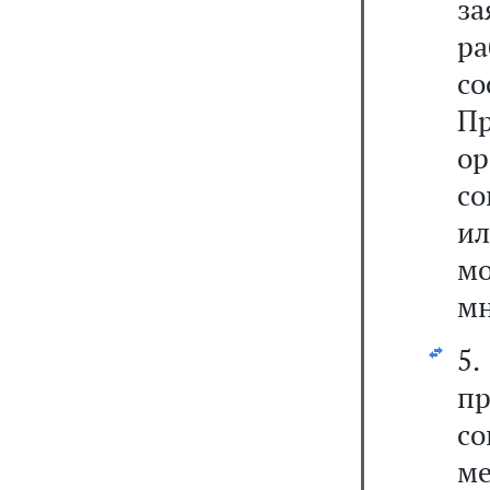
з
р
с
П
ор
со
ил
м
мн
5
п
со
м