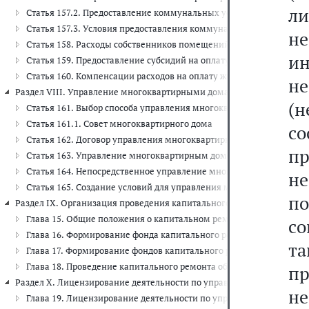
л
Статья 157.2. Предоставление коммунальных услуг ресурсосна
Статья 157.3. Условия предоставления коммунальной услуги газо
не
Статья 158. Расходы собственников помещений в многоквартирн
и
Статья 159. Предоставление субсидий на оплату жилого помещен
Статья 160. Компенсации расходов на оплату жилых помещений 
не
Раздел VIII. Управление многоквартирными домами (ст. 161 - 165)
(
Статья 161. Выбор способа управления многоквартирным домом.
Статья 161.1. Совет многоквартирного дома
со
Статья 162. Договор управления многоквартирным домом
п
Статья 163. Управление многоквартирным домом, находящимся в
Статья 164. Непосредственное управление многоквартирным до
н
Статья 165. Создание условий для управления многоквартирным
п
Раздел IX. Организация проведения капитального ремонта общего им
Глава 15. Общие положения о капитальном ремонте общего имущес
со
Глава 16. Формирование фонда капитального ремонта на специально
та
Глава 17. Формирование фондов капитального ремонта региональ
Глава 18. Проведение капитального ремонта общего имущества в м
п
Раздел X. Лицензирование деятельности по управлению многокварти
не
Глава 19. Лицензирование деятельности по управлению многоквар