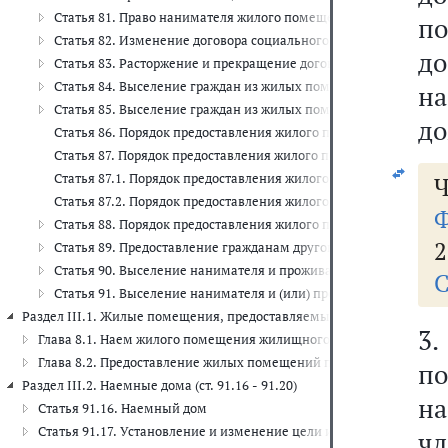
Статья 81. Право нанимателя жилого помещения по договору
п
Статья 82. Изменение договора социального найма жилого по
д
Статья 83. Расторжение и прекращение договора социального
Статья 84. Выселение граждан из жилых помещений, предоста
н
Статья 85. Выселение граждан из жилых помещений с предост
до
Статья 86. Порядок предоставления жилого помещения по догов
Статья 87. Порядок предоставления жилого помещения по дог
Статья 87.1. Порядок предоставления жилого помещения по до
Ч
Статья 87.2. Порядок предоставления жилого помещения по до
Ф
Статья 88. Порядок предоставления жилого помещения в связи
2
Статья 89. Предоставление гражданам другого благоустроенно
Статья 90. Выселение нанимателя и проживающих совместно с 
С
Статья 91. Выселение нанимателя и (или) проживающих совмес
Раздел III.1. Жилые помещения, предоставляемые по договорам най
3
Глава 8.1. Наем жилого помещения жилищного фонда социального и
Глава 8.2. Предоставление жилых помещений по договорам найма
п
Раздел III.2. Наемные дома (ст. 91.16 - 91.20)
на
Статья 91.16. Наемный дом
Статья 91.17. Установление и изменение цели использования зда
ч