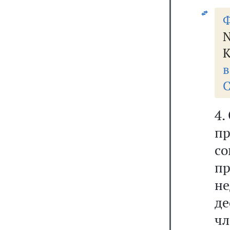
Ф
N
К
в
С
4.
п
с
п
н
д
ч