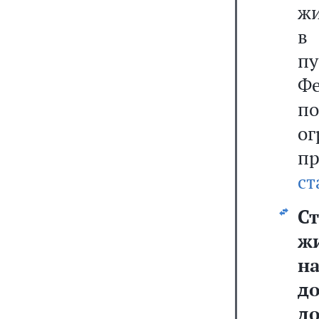
жи
в
п
Ф
п
ог
п
ст
Ст
ж
н
д
до