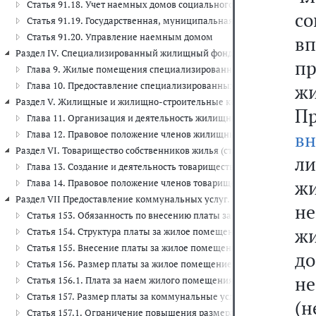
Статья 91.18. Учет наемных домов социального использования
с
Статья 91.19. Государственная, муниципальная и (или) иная под
Статья 91.20. Управление наемным домом
в
Раздел IV. Специализированный жилищный фонд (ст. 92 - 109.1)
п
Глава 9. Жилые помещения специализированного жилищного фонда 
Глава 10. Предоставление специализированных жилых помещений и
жи
Раздел V. Жилищные и жилищно-строительные кооперативы (ст. 110 
П
Глава 11. Организация и деятельность жилищных и жилищно-строит
в
Глава 12. Правовое положение членов жилищных кооперативов (ст. 
Раздел VI. Товарищество собственников жилья (ст. 135 - 152)
л
Глава 13. Создание и деятельность товарищества собственников жил
ж
Глава 14. Правовое положение членов товарищества собственников 
Раздел VII Предоставление коммунальных услуг. Плата за жилое пом
не
Статья 153. Обязанность по внесению платы за жилое помещение
ж
Статья 154. Структура платы за жилое помещение и коммунальны
Статья 155. Внесение платы за жилое помещение и коммунальные
д
Статья 156. Размер платы за жилое помещение
не
Статья 156.1. Плата за наем жилого помещения по договору най
Статья 157. Размер платы за коммунальные услуги
(н
Статья 157.1. Ограничение повышения размера вносимой гражда