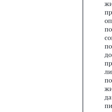
ж
п
оп
по
со
п
до
пр
л
по
ж
д
п