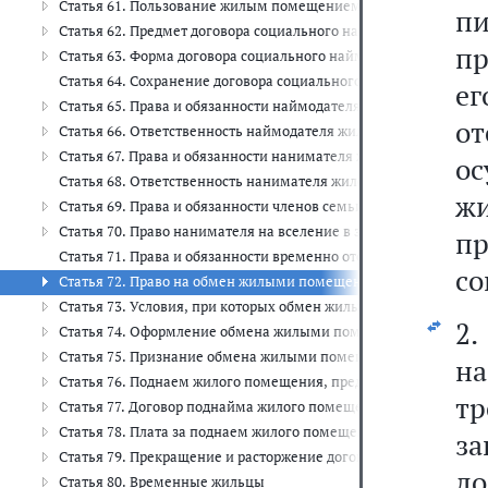
Статья 61. Пользование жилым помещением по договору соци
п
Статья 62. Предмет договора социального найма жилого поме
п
Статья 63. Форма договора социального найма жилого помеще
Статья 64. Сохранение договора социального найма жилого п
е
Статья 65. Права и обязанности наймодателя жилого помещени
от
Статья 66. Ответственность наймодателя жилого помещения по
Статья 67. Права и обязанности нанимателя жилого помещения
о
Статья 68. Ответственность нанимателя жилого помещения по 
жи
Статья 69. Права и обязанности членов семьи нанимателя жил
Статья 70. Право нанимателя на вселение в занимаемое им жи
п
Статья 71. Права и обязанности временно отсутствующих нани
со
Статья 72. Право на обмен жилыми помещениями, предоставл
Статья 73. Условия, при которых обмен жилыми помещениями
2
Статья 74. Оформление обмена жилыми помещениями между 
Статья 75. Признание обмена жилыми помещениями, предоста
н
Статья 76. Поднаем жилого помещения, предоставленного по д
т
Статья 77. Договор поднайма жилого помещения, предоставлен
Статья 78. Плата за поднаем жилого помещения, предоставлен
за
Статья 79. Прекращение и расторжение договора поднайма жил
до
Статья 80. Временные жильцы