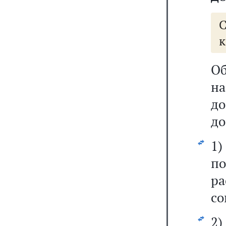
к
О
н
д
до
1)
п
ра
со
2