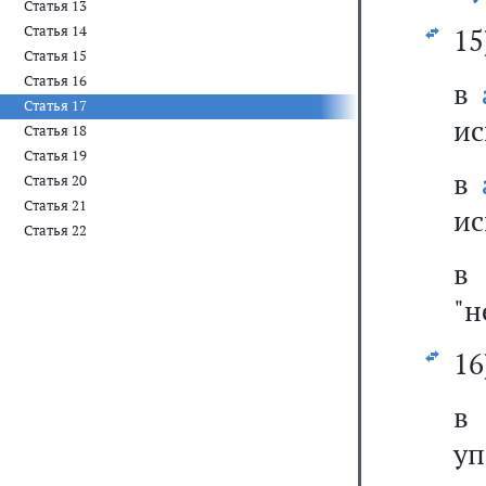
Статья 13
Статья 14
15
Статья 15
Статья 16
в
Статья 17
ис
Статья 18
Статья 19
в
Статья 20
Статья 21
ис
Статья 22
"н
16
у