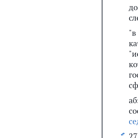
д
сл
"
к
"и
к
го
сф
а
с
с
2