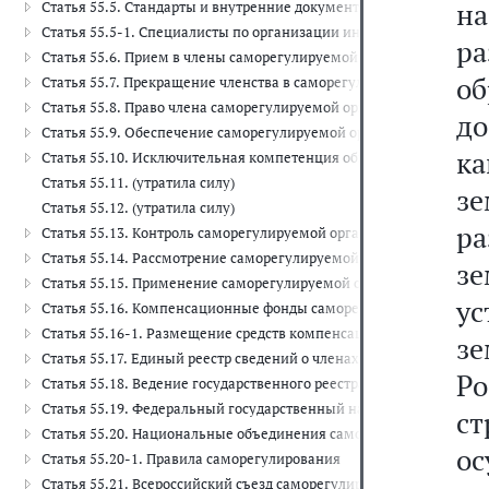
на
Статья 55.5. Стандарты и внутренние документы саморегулируем
Статья 55.5-1. Специалисты по организации инженерных изыскан
р
Статья 55.6. Прием в члены саморегулируемой организации
об
Статья 55.7. Прекращение членства в саморегулируемой организ
Статья 55.8. Право члена саморегулируемой организации выполня
д
Статья 55.9. Обеспечение саморегулируемой организацией доступ
к
Статья 55.10. Исключительная компетенция общего собрания чл
Статья 55.11. (утратила силу)
з
Статья 55.12. (утратила силу)
р
Статья 55.13. Контроль саморегулируемой организации за деятел
Статья 55.14. Рассмотрение саморегулируемой организацией жало
зе
Статья 55.15. Применение саморегулируемой организацией мер 
у
Статья 55.16. Компенсационные фонды саморегулируемой орган
Статья 55.16-1. Размещение средств компенсационного фонда в
з
Статья 55.17. Единый реестр сведений о членах саморегулируемы
Ро
Статья 55.18. Ведение государственного реестра саморегулируем
Статья 55.19. Федеральный государственный надзор за деятельн
ст
Статья 55.20. Национальные объединения саморегулируемых ор
о
Статья 55.20-1. Правила саморегулирования
Статья 55.21. Всероссийский съезд саморегулируемых организац