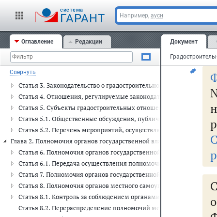
о
cистема
пр
ГАРАНТ
Например,
аусн
о
Оглавление
Редакции
Документ
бе
Глава 1. Общие положения (ст. 1 - 5.2)
Статья 1. Основные понятия, используемые в настоящем Кодексе
Свернуть
Ф
Статья 2. Основные принципы законодательства о градостроитель
Статья 3. Законодательство о градостроительной деятельности
Статья 4. Отношения, регулируемые законодательством о градос
н
Статья 5. Субъекты градостроительных отношений
Статья 5.1. Общественные обсуждения, публичные слушания по п
р
Статья 5.2. Перечень мероприятий, осуществляемых при реализац
С
Глава 2. Полномочия органов государственной власти РФ, органов гос
р
Статья 6. Полномочия органов государственной власти РФ в облас
Статья 6.1. Передача осуществления полномочий Российской Феде
Статья 7. Полномочия органов государственной власти субъектов 
Статья 8. Полномочия органов местного самоуправления в област
Статья 8.1. Контроль за соблюдением органами государственной 
о
Статья 8.2. Перераспределение полномочий между органами мест