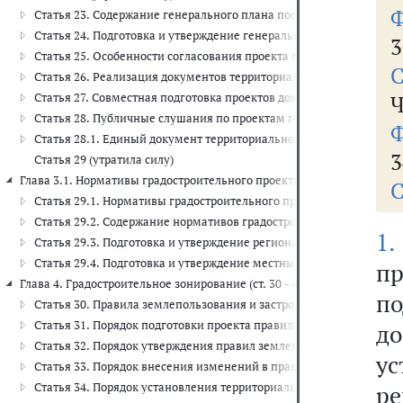
Ф
Статья 23. Содержание генерального плана поселения, генеральн
Статья 24. Подготовка и утверждение генерального плана поселен
3
Статья 25. Особенности согласования проекта генерального плана
С
Статья 26. Реализация документов территориального планирован
Статья 27. Совместная подготовка проектов документов террит
Ч
Статья 28. Публичные слушания по проектам генеральных планов
Ф
Статья 28.1. Единый документ территориального планирования и 
3
Статья 29 (утратила силу)
Глава 3.1. Нормативы градостроительного проектирования (ст. 29.1 - 
С
Статья 29.1. Нормативы градостроительного проектирования
Статья 29.2. Содержание нормативов градостроительного проект
1.
Статья 29.3. Подготовка и утверждение региональных нормативов
Статья 29.4. Подготовка и утверждение местных нормативов град
пр
Глава 4. Градостроительное зонирование (ст. 30 - 40.1)
по
Статья 30. Правила землепользования и застройки
Статья 31. Порядок подготовки проекта правил землепользования 
д
Статья 32. Порядок утверждения правил землепользования и заст
у
Статья 33. Порядок внесения изменений в правила землепользова
Статья 34. Порядок установления территориальных зон
ре