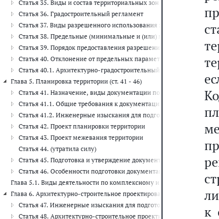
Статья 35. Виды и состав территориальных зон
пр
Статья 36. Градостроительный регламент
с
Статья 37. Виды разрешенного использования земельных участков
Статья 38. Предельные (минимальные и (или) максимальные) раз
т
Статья 39. Порядок предоставления разрешения на условно разре
те
Статья 40. Отклонение от предельных параметров разрешенного с
Статья 40.1. Архитектурно-градостроительный облик объекта кап
е
Глава 5. Планировка территории (ст. 41 - 46)
К
Статья 41. Назначение, виды документации по планировке терри
Статья 41.1. Общие требования к документации по планировке те
п
Статья 41.2. Инженерные изыскания для подготовки документаци
ме
Статья 42. Проект планировки территории
Статья 43. Проект межевания территории
п
Статья 44. (утратила силу)
р
Статья 45. Подготовка и утверждение документации по планировк
Статья 46. Особенности подготовки документации по планировке 
с
Глава 5.1. Виды деятельности по комплексному и устойчивому разви
ли
Глава 6. Архитектурно-строительное проектирование, строительство, 
Статья 47. Инженерные изыскания для подготовки проектной доку
к 
Статья 48. Архитектурно-строительное проектирование