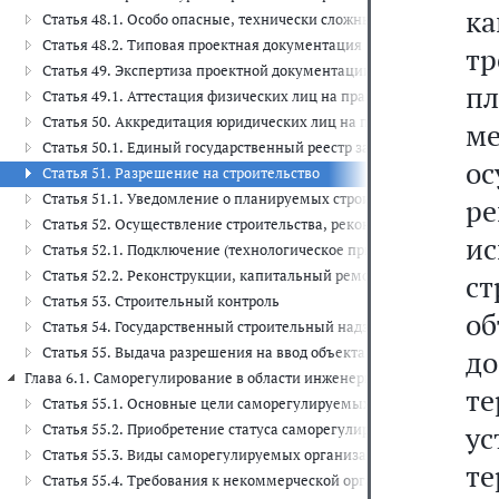
к
Статья 48.1. Особо опасные, технически сложные и уникальные о
Статья 48.2. Типовая проектная документация
тр
Статья 49. Экспертиза проектной документации и результатов ин
п
Статья 49.1. Аттестация физических лиц на право подготовки за
Статья 50. Аккредитация юридических лиц на право проведения 
м
Статья 50.1. Единый государственный реестр заключений экспер
о
Статья 51. Разрешение на строительство
Статья 51.1. Уведомление о планируемых строительстве или реко
ре
Статья 52. Осуществление строительства, реконструкции, капита
и
Статья 52.1. Подключение (технологическое присоединение) объе
Статья 52.2. Реконструкции, капитальный ремонт существующих 
ст
Статья 53. Строительный контроль
о
Статья 54. Государственный строительный надзор
Статья 55. Выдача разрешения на ввод объекта в эксплуатацию
д
Глава 6.1. Саморегулирование в области инженерных изысканий, архи
т
Статья 55.1. Основные цели саморегулируемых организаций в обл
у
Статья 55.2. Приобретение статуса саморегулируемой организаци
Статья 55.3. Виды саморегулируемых организаций
те
Статья 55.4. Требования к некоммерческой организации, необхо