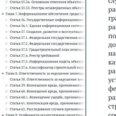
сл
Статья 55.34. Основания отнесения объектов незавершенного стр
р
Статья 55.35. Реестры незавершенных объектов капитального стр
Глава 7. Информационное обеспечение градостроительной деятельности
г
Статья 56. Государственные информационные системы обеспечен
р
Статья 56.1. Единая информационная система
Статья 57. Создание, развитие и эксплуатация государственных
по
Статья 57.1. Федеральная государственная информационная сист
д
Статья 57.2. Федеральная государственная информационная систе
Статья 57.3. Градостроительный план земельного участка
н
Статья 57.4. Реестр требований
к
Статья 57.5. Информационная модель объекта капитального строи
Статья 57.6. Классификатор строительной информации
р
Глава 8. Ответственность за нарушение законодательства о градострои
у
Статья 58. Ответственность за нарушение законодательства о гра
Статья 59. Возмещение вреда, причиненного жизни или здоровью
фе
Статья 60. Возмещение вреда, причиненного вследствие разрушен
р
Статья 60.1. Возмещение ущерба, причиненного вследствие неис
Статья 61. Компенсация вреда, причиненного жизни, здоровью и
ст
Статья 62. Расследование случаев причинения вреда жизни или з
со
Глава 9. Особенности осуществления градостроительной деятельности