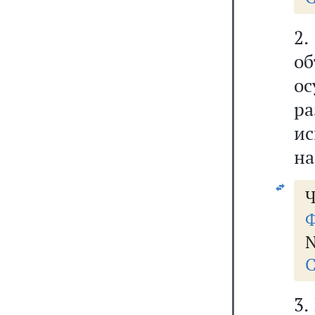
2
об
о
р
ис
на
Ч
Ф
N
С
3.