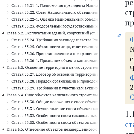
р
Статья 55.21-1. Полномочия президента Национального объедин
ст
Статья 55.22. Совет Национального объединения саморегулируе
Статья 55.22-1. Оценка Национальным объединением саморегул
пр
Статья 55.23. Федеральный государственный контроль за деяте
Глава 6.2. Эксплуатация зданий, сооружений (ст. 55.24 - 55.26-1)
Ф
Статья 55.24. Требования законодательства Российской Федераци
Статья 55.25. Обязанности лица, ответственного за эксплуатацию
№
Статья 55.26. Приостановление и прекращение эксплуатации зда
с
Статья 55.26-1. Признание объекта капитального строительства
Ч
Глава 6.3. Освоение территорий в целях строительства и эксплуатации
Статья 55.27. Договор об освоении территории в целях строитель
Ф
Статья 55.28. Порядок организации и проведения аукционов на п
2
Статья 55.29. Требования к участникам аукционов на право закл
С
Глава 6.4. Снос объектов капитального строительства (ст. 55.30 - 55.3
Статья 55.30. Общие положения о сносе объектов капитального ст
Статья 55.31. Осуществление сноса объекта капитального строите
1.
Статья 55.32. Особенности сноса самовольных построек или прив
ст
Статья 55.33. Особенности сноса объектов капитального строите
Глава 6.5. Отнесение объектов незавершенного строительства, стро