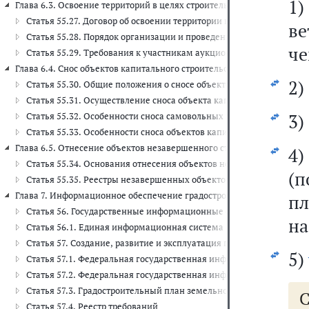
1)
Глава 6.3. Освоение территорий в целях строительства и эксплуатации
Статья 55.27. Договор об освоении территории в целях строитель
ве
Статья 55.28. Порядок организации и проведения аукционов на п
че
Статья 55.29. Требования к участникам аукционов на право закл
Глава 6.4. Снос объектов капитального строительства (ст. 55.30 - 55.3
2)
Статья 55.30. Общие положения о сносе объектов капитального ст
Статья 55.31. Осуществление сноса объекта капитального строите
3)
Статья 55.32. Особенности сноса самовольных построек или прив
Статья 55.33. Особенности сноса объектов капитального строите
Глава 6.5. Отнесение объектов незавершенного строительства, стро
4
Статья 55.34. Основания отнесения объектов незавершенного стр
(
Статья 55.35. Реестры незавершенных объектов капитального стр
Глава 7. Информационное обеспечение градостроительной деятельности
пл
Статья 56. Государственные информационные системы обеспечен
на
Статья 56.1. Единая информационная система
Статья 57. Создание, развитие и эксплуатация государственных
5)
Статья 57.1. Федеральная государственная информационная сист
Статья 57.2. Федеральная государственная информационная систе
Статья 57.3. Градостроительный план земельного участка
С
Статья 57.4. Реестр требований