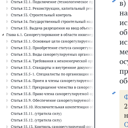
в)
Статья 52.1. Подключение (технологическое присоединение) объе
Статья 52.2. Реконструкции, капитальный ремонт существующих 
на
Статья 53. Строительный контроль
и
Статья 54. Государственный строительный надзор
Статья 55. Выдача разрешения на ввод объекта в эксплуатацию
о
Глава 6.1. Саморегулирование в области инженерных изысканий, архи
и
Статья 55.1. Основные цели саморегулируемых организаций в обл
Статья 55.2. Приобретение статуса саморегулируемой организаци
м
Статья 55.3. Виды саморегулируемых организаций
ос
Статья 55.4. Требования к некоммерческой организации, необхо
Статья 55.5. Стандарты и внутренние документы саморегулируем
пр
Статья 55.5-1. Специалисты по организации инженерных изыскан
об
Статья 55.6. Прием в члены саморегулируемой организации
Статья 55.7. Прекращение членства в саморегулируемой организ
Статья 55.8. Право члена саморегулируемой организации выполня
Статья 55.9. Обеспечение саморегулируемой организацией доступ
2
Статья 55.10. Исключительная компетенция общего собрания чл
н
Статья 55.11. (утратила силу)
Статья 55.12. (утратила силу)
С
Статья 55.13. Контроль саморегулируемой организации за деятел