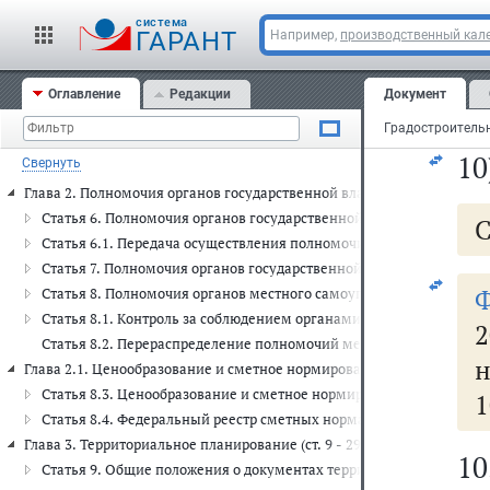
мо
Статья 1. Основные понятия, используемые в настоящем Кодексе
cистема
с
ГАРАНТ
Например,
производственный кале
Статья 2. Основные принципы законодательства о градостроитель
Статья 3. Законодательство о градостроительной деятельности
с
Статья 4. Отношения, регулируемые законодательством о градос
Оглавление
Редакции
Документ
су
Статья 5. Субъекты градостроительных отношений
Статья 5.1. Общественные обсуждения, публичные слушания по п
10
Свернуть
Статья 5.2. Перечень мероприятий, осуществляемых при реализац
Глава 2. Полномочия органов государственной власти РФ, органов гос
Статья 6. Полномочия органов государственной власти РФ в облас
С
Статья 6.1. Передача осуществления полномочий Российской Феде
Статья 7. Полномочия органов государственной власти субъектов 
Статья 8. Полномочия органов местного самоуправления в област
Статья 8.1. Контроль за соблюдением органами государственной 
2
Статья 8.2. Перераспределение полномочий между органами мест
н
Глава 2.1. Ценообразование и сметное нормирование в области градо
Статья 8.3. Ценообразование и сметное нормирование в области 
1
Статья 8.4. Федеральный реестр сметных нормативов
Глава 3. Территориальное планирование (ст. 9 - 29)
1
Статья 9. Общие положения о документах территориального план