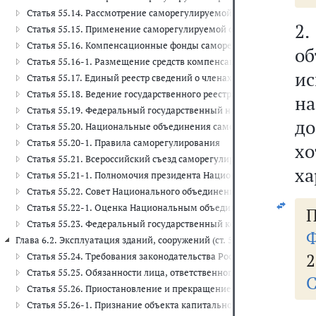
Статья 55.14. Рассмотрение саморегулируемой организацией жало
2
Статья 55.15. Применение саморегулируемой организацией мер 
Статья 55.16. Компенсационные фонды саморегулируемой орган
об
Статья 55.16-1. Размещение средств компенсационного фонда в
и
Статья 55.17. Единый реестр сведений о членах саморегулируемы
Статья 55.18. Ведение государственного реестра саморегулируем
н
Статья 55.19. Федеральный государственный надзор за деятельн
д
Статья 55.20. Национальные объединения саморегулируемых ор
Статья 55.20-1. Правила саморегулирования
х
Статья 55.21. Всероссийский съезд саморегулируемых организац
ха
Статья 55.21-1. Полномочия президента Национального объедин
Статья 55.22. Совет Национального объединения саморегулируе
Статья 55.22-1. Оценка Национальным объединением саморегул
П
Статья 55.23. Федеральный государственный контроль за деяте
Ф
Глава 6.2. Эксплуатация зданий, сооружений (ст. 55.24 - 55.26-1)
2
Статья 55.24. Требования законодательства Российской Федераци
Статья 55.25. Обязанности лица, ответственного за эксплуатацию
С
Статья 55.26. Приостановление и прекращение эксплуатации зда
Статья 55.26-1. Признание объекта капитального строительства