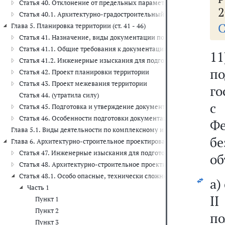
Статья 40. Отклонение от предельных параметров разрешенного с
2
Статья 40.1. Архитектурно-градостроительный облик объекта кап
С
Глава 5. Планировка территории (ст. 41 - 46)
Статья 41. Назначение, виды документации по планировке терри
Статья 41.1. Общие требования к документации по планировке те
11
Статья 41.2. Инженерные изыскания для подготовки документаци
п
Статья 42. Проект планировки территории
Статья 43. Проект межевания территории
го
Статья 44. (утратила силу)
Статья 45. Подготовка и утверждение документации по планировк
Статья 46. Особенности подготовки документации по планировке 
Ф
Глава 5.1. Виды деятельности по комплексному и устойчивому разви
бе
Глава 6. Архитектурно-строительное проектирование, строительство, 
Статья 47. Инженерные изыскания для подготовки проектной доку
об
Статья 48. Архитектурно-строительное проектирование
Статья 48.1. Особо опасные, технически сложные и уникальные о
а)
Часть 1
I
Пункт 1
Пункт 2
п
Пункт 3