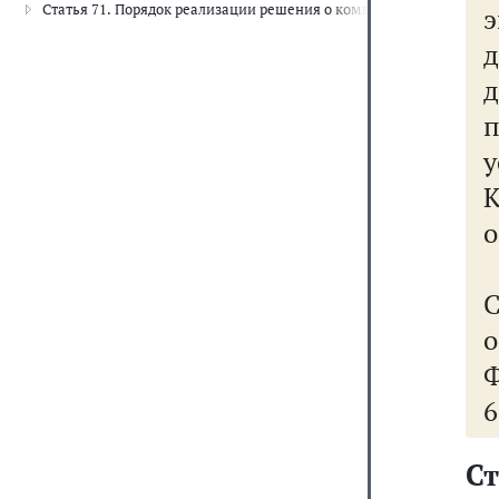
Статья 71. Порядок реализации решения о комплексном развитии
д
д
п
К
о
о
Ф
6
С