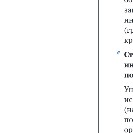
за
и
(г
кр
Ст
и
п
У
и
(
п
о