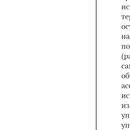
и
т
ос
н
по
(
с
о
ас
и
из
у
у