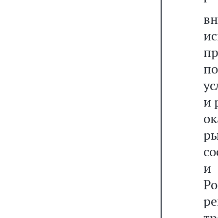
в
и
п
п
ус
и 
ок
р
со
и
Р
р
тр