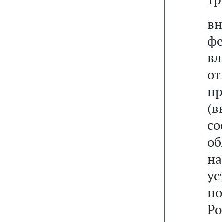
в
ф
в
от
п
(в
со
о
н
у
н
Ро