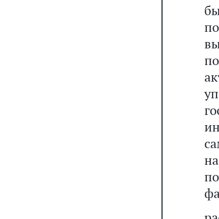
б
п
в
по
а
у
г
и
с
н
по
фа
р