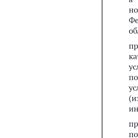
но
Фе
об
п
ка
у
по
у
(
ин
п
п