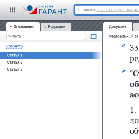
а
cистема
гр
ГАРАНТ
Например,
закон о телефонных м
с
Оглавление
Редакции
Документ
Ро
3
Свернуть
Статья 1
ре
Статья 2
Статья 3
"
С
о
ас
1
д
о