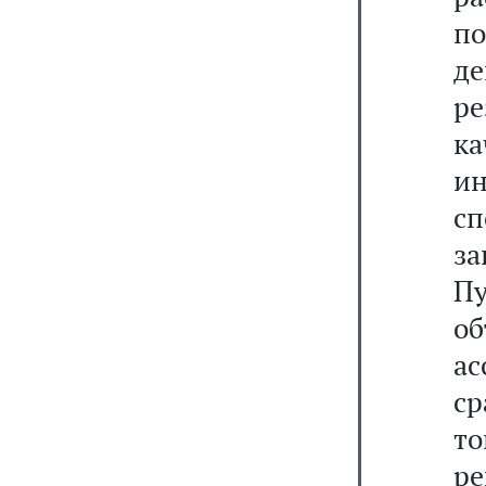
п
д
ре
ка
и
с
з
П
о
а
ср
т
ре