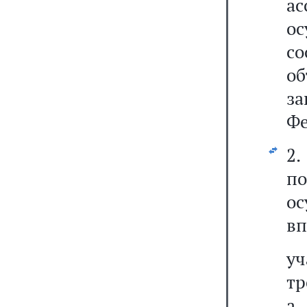
а
о
с
об
з
Фе
2
по
о
вп
уч
тр
а