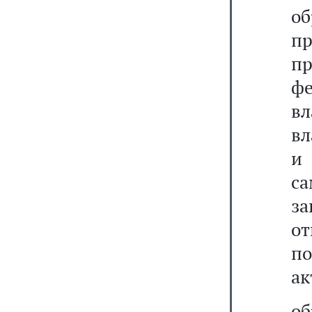
о
п
п
ф
вл
вл
и
с
з
о
п
ак
о