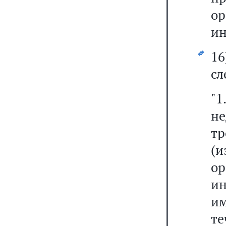
о
ин
1
сл
"1
н
т
(
о
и
им
те