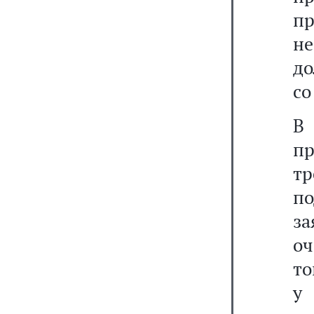
пр
не
до
со
В
п
тр
п
з
оч
то
у