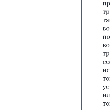
п
тр
та
в
п
во
т
ес
и
т
ус
ил
т