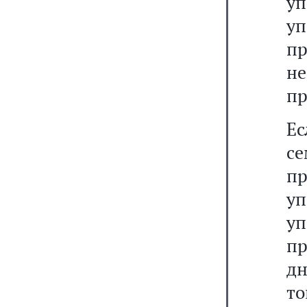
у
у
п
не
пр
Ес
се
п
у
у
пр
дн
т