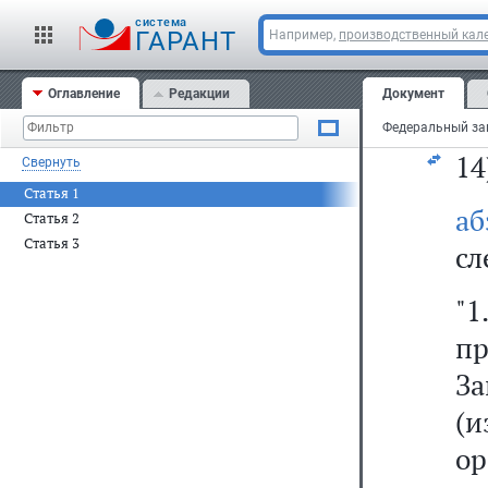
и
cистема
п
ГАРАНТ
Например,
производственный кале
до
Оглавление
Редакции
Документ
то
14
Свернуть
Статья 1
а
Статья 2
Статья 3
сл
"
пр
З
(
о