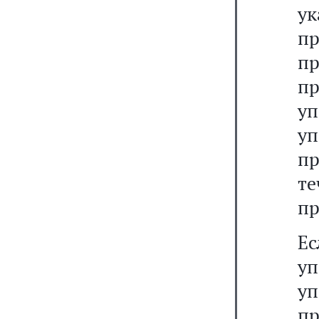
ук
п
п
п
у
у
п
т
пр
Е
у
у
пр