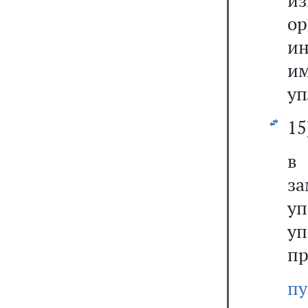
и
о
и
и
уп
15
з
у
у
пр
пу