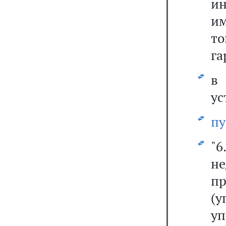
и
и
то
га
ус
пу
"6
не
п
(
у