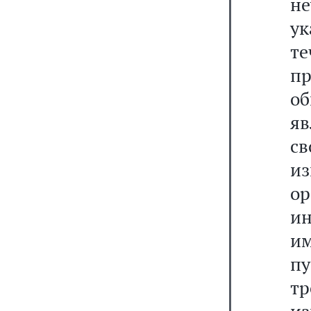
н
ук
т
п
о
яв
с
и
о
и
и
пу
т