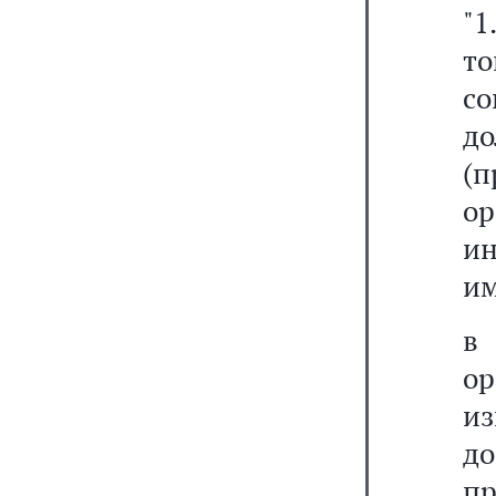
"1
то
с
до
(
о
и
им
о
из
до
п