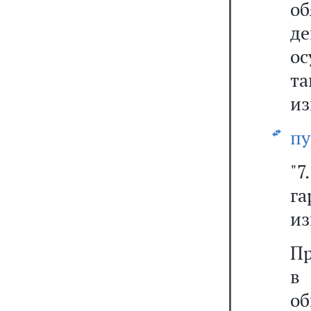
о
де
о
т
из
пу
"7
га
из
Пр
в
о