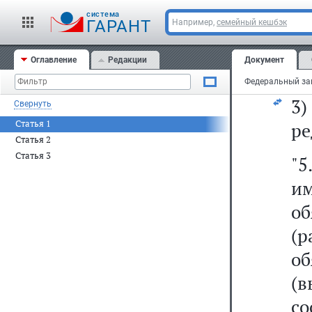
и
cистема
(д
ГАРАНТ
Например,
семейный кешбэк
э
Оглавление
Редакции
Документ
вы
3)
Свернуть
Статья 1
ре
Статья 2
Статья 3
"5
и
о
(р
о
(в
со