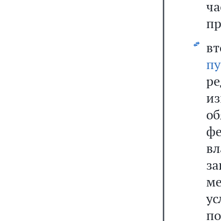
ча
пр
в
п
р
и
о
ф
вл
з
ме
ус
п