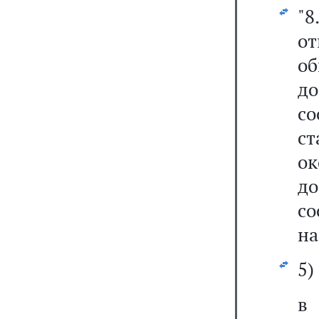
"
от
об
д
со
ст
о
д
с
на
5)