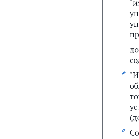
"и
у
у
пр
д
со
"
об
т
ус
(д
С