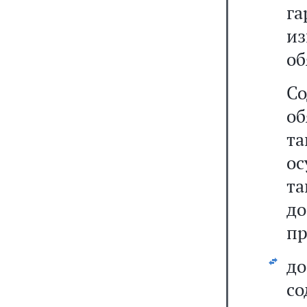
г
и
об
С
об
т
о
т
д
пр
д
со