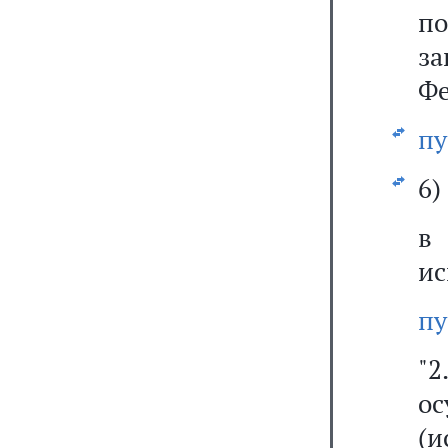
п
з
Фе
пу
6)
ис
пу
"
о
(и