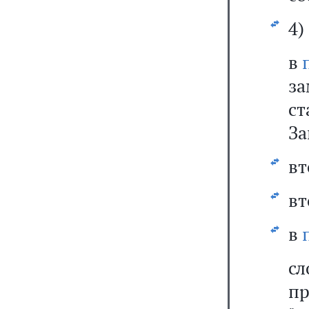
4)
в
за
ст
За
вт
вт
в
с
п