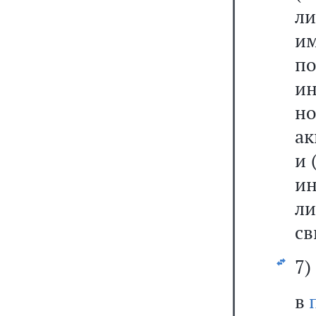
л
им
по
ин
но
ак
и 
и
л
св
7)
в