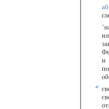
аб
сл
"н
и
з
Фе
и 
п
об
св
св
от