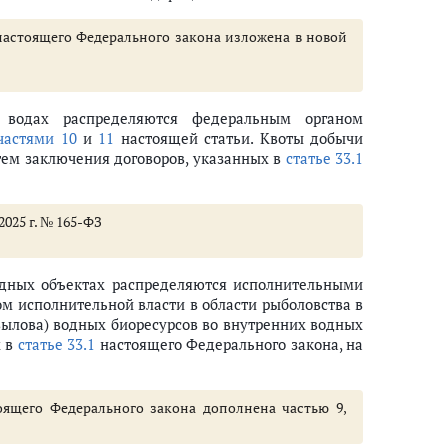
1 настоящего Федерального закона изложена в новой
 водах распределяются федеральным органом
оренных малочисленных народов Севера, Сибири и Дальнего Востока Ро
частями 10
и
11
настоящей статьи. Квоты добычи
тем заключения договоров, указанных в
статье 33.1
2025 г. № 165-ФЗ
 прибрежное рыболовство, или водных биоресурсов в новых районах их 
одных объектах распределяются исполнительными
едерации
м исполнительной власти в области рыболовства в
вылова) водных биоресурсов во внутренних водных
х в
статье 33.1
настоящего Федерального закона, на
тоящего Федерального закона дополнена частью 9,
биоресурсов, и закрепление долей квот добычи (вылова) водных биоресу