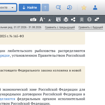
о улова водных биоресурсов, утвержденного
енте
Найти
инвестиционные цели или к квоте добычи (вылова)
лицами, с которыми заключены соответствующие
, устанавливается Правительством Российской
льная ред. 01.07.2026 - 31.08.2026
Сравнить с предыдущей
Сравнить с будущей
2025 г. № 165-ФЗ
ции любительского рыболовства распределяются
орядке
, установленном Правительством Российской
нный инвестор
1 настоящего Федерального закона изложена в новой
й экономической зоне Российской Федерации для
ждународными договорами Российской Федерации в
деляются
федеральным органом исполнительной
ьством Российской Федерации.