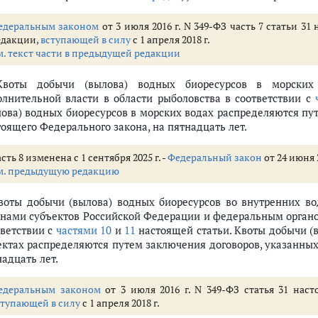
 действия международных договоров
ых целях
едеральным законом
от 3 июля 2016 г. N 349-ФЗ часть 7 статьи 3
едакции,
вступающей в силу
с 1 апреля 2018 г.
целях
м. текст части в предыдущей редакции
Квоты добычи (вылова) водных биоресурсов в морских
аза жизни и осуществления традиционной хозяйственной деятельности к
олнительной власти в области рыболовства в соответствии с
лова) водных биоресурсов в морских водах распределяются пу
тоящего Федерального закона, на пятнадцать лет.
од угрозой исчезновения видов водных биоресурсов
сть 8 изменена с 1 сентября 2025 г. -
Федеральный закон
от 24 июня 
м. предыдущую редакцию
ии которых ранее не осуществлялись промышленное рыболовство и (или)
Квоты добычи (вылова) водных биоресурсов во внутренних в
их водах Российской Федерации и в территориальном море Российской Ф
анами субъектов Российской Федерации и федеральным органо
тветствии с
частями 10
и
11
настоящей статьи. Квоты добычи (
 крабов, в инвестиционных целях
ектах распределяются путем заключения договоров, указанны
адцать лет.
едеральным законом
от 3 июля 2016 г. N 349-ФЗ статья 31 нас
ов между лицами, у которых возникает право на добычу (вылов) водных 
ступающей в силу
с 1 апреля 2018 г.