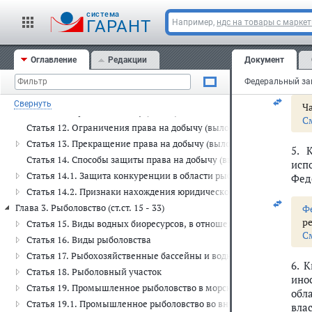
Статья 7.2. Рыбохозяйственные мероприятия
cистема
4.
ГАРАНТ
Например,
ндс на товары с марке
Статья 7.3. Научная деятельность в области рыболовства и сохра
при
Статья 8 (утратила силу)
вод
Оглавление
Редакции
Документ
дог
Статья 9 (утратила силу)
Фед
Глава 2. Права на водные биоресурсы (ст.ст. 10 - 14.2)
Статья 10. Право собственности на водные биоресурсы
Свернуть
Ча
Статья 11. Право на добычу (вылов) водных биоресурсов
С
Статья 12. Ограничения права на добычу (вылов) водных биоресур
Статья 13. Прекращение права на добычу (вылов) водных биоресу
5. 
Статья 14. Способы защиты права на добычу (вылов) водных биор
исп
Статья 14.1. Защита конкуренции в области рыболовства и сохра
Фед
Статья 14.2. Признаки нахождения юридического лица под контро
Глава 3. Рыболовство (ст.ст. 15 - 33)
Ф
р
Статья 15. Виды водных биоресурсов, в отношении которых осуще
С
Статья 16. Виды рыболовства
Статья 17. Рыбохозяйственные бассейны и водные объекты рыбох
6. 
Статья 18. Рыболовный участок
ино
Статья 19. Промышленное рыболовство в морских водах, открыто
обл
Статья 19.1. Промышленное рыболовство во внутренних водных о
вла