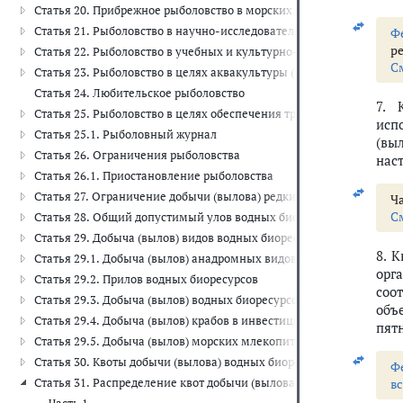
Статья 20. Прибрежное рыболовство в морских водах и в районах
Статья 21. Рыболовство в научно-исследовательских и контрольн
Ф
р
Статья 22. Рыболовство в учебных и культурно-просветительских 
С
Статья 23. Рыболовство в целях аквакультуры (рыбоводства)
Статья 24. Любительское рыболовство
7. 
Статья 25. Рыболовство в целях обеспечения традиционного обр
исп
Статья 25.1. Рыболовный журнал
(вы
Статья 26. Ограничения рыболовства
нас
Статья 26.1. Приостановление рыболовства
Статья 27. Ограничение добычи (вылова) редких и находящихся п
Ча
С
Статья 28. Общий допустимый улов водных биоресурсов
Статья 29. Добыча (вылов) видов водных биоресурсов, в отношен
8. 
Статья 29.1. Добыча (вылов) анадромных видов рыб во внутренн
орг
Статья 29.2. Прилов водных биоресурсов
соо
Статья 29.3. Добыча (вылов) водных биоресурсов, за исключением
объ
Статья 29.4. Добыча (вылов) крабов в инвестиционных целях
пятн
Статья 29.5. Добыча (вылов) морских млекопитающих
Статья 30. Квоты добычи (вылова) водных биоресурсов
Ф
Статья 31. Распределение квот добычи (вылова) водных биоресурс
в