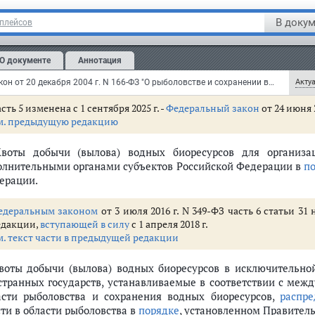
Порядок
распределения объема части общего допустимог
В докум
тплейсов
нения водных биоресурсов
менительно к квоте добычи (вылова) водных биоресурсов на 
ных биоресурсов в инвестиционных целях - 2022, между 
О документе
Аннотация
оворы о закреплении и предоставлении доли такой квоты
ерации.
Федеральный закон от 20 декабря 2004 г. N 166-ФЗ "О рыболовстве и сохранении водных биологических ресурсов" (с изменениями и дополнениями)
Актуа
сть 5 изменена с 1 сентября 2025 г. -
Федеральный закон
от 24 июня 
м. предыдущую редакцию
сов
рсов
Квоты добычи (вылова) водных биоресурсов для организа
есурсов
олнительными органами субъектов Российской Федерации в
п
нения водных биоресурсов
ерации.
лем иностранного инвестора или группы лиц, в которую входит иностра
едеральным законом
от 3 июля 2016 г. N 349-ФЗ часть 6 статьи 3
едакции,
вступающей в силу
с 1 апреля 2018 г.
ствляется рыболовство
м. текст части в предыдущей редакции
озяйственного значения
Квоты добычи (вылова) водных биоресурсов в исключительно
странных государств, устанавливаемые в соответствии с ме
м море и районах действия международных договоров
асти рыболовства и сохранения водных биоресурсов,
распре
бъектах
сти в области рыболовства в
порядке
, установленном Правител