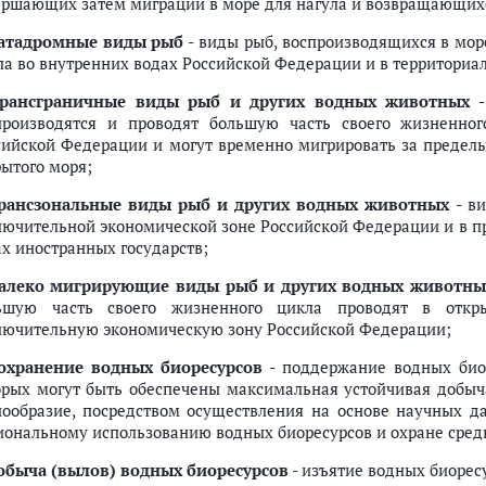
ершающих затем миграции в море для нагула и возвращающихся
атадромные виды рыб
- виды рыб, воспроизводящихся в мор
ла во внутренних водах Российской Федерации и в территори
трансграничные виды рыб и других водных животных
-
сов
производятся и проводят большую часть своего жизненно
рсов
сийской Федерации и могут временно мигрировать за пределы
есурсов
рытого моря;
нения водных биоресурсов
рансзональные виды рыб и других водных животных
- ви
лем иностранного инвестора или группы лиц, в которую входит иностра
лючительной экономической зоне Российской Федерации и в 
ах иностранных государств;
ствляется рыболовство
алеко мигрирующие виды рыб и других водных животны
озяйственного значения
ьшую часть своего жизненного цикла проводят в отк
лючительную экономическую зону Российской Федерации;
м море и районах действия международных договоров
охранение водных биоресурсов
- поддержание водных биор
бъектах
орых могут быть обеспечены максимальная устойчивая добыча
 действия международных договоров
нообразие, посредством осуществления на основе научных да
ых целях
иональному использованию водных биоресурсов и охране сред
целях
обыча (вылов) водных биоресурсов
- изъятие водных биорес