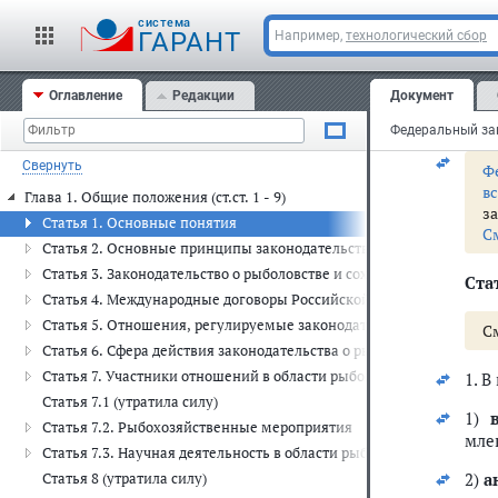
Одо
cистема
ГАРАНТ
Например,
технологический сбор
С
Оглавление
Редакции
Документ
Свернуть
Ф
в
Глава 1. Общие положения (ст.ст. 1 - 9)
з
Статья 1. Основные понятия
С
Статья 2. Основные принципы законодательства о рыболовстве и
Статья 3. Законодательство о рыболовстве и сохранении водных б
Стат
Статья 4. Международные договоры Российской Федерации в обла
Статья 5. Отношения, регулируемые законодательством о водных
С
Статья 6. Сфера действия законодательства о рыболовстве и сохр
Статья 7. Участники отношений в области рыболовства и сохране
1. 
Статья 7.1 (утратила силу)
1)
Статья 7.2. Рыбохозяйственные мероприятия
мле
Статья 7.3. Научная деятельность в области рыболовства и сохра
2)
а
Статья 8 (утратила силу)