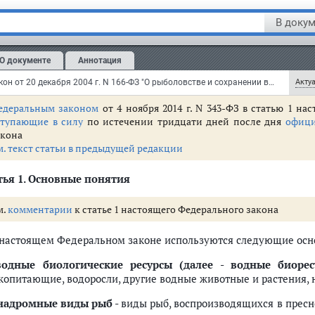
брен Советом Федерации 8 декабря 2004 года
В докум
м.
комментарии
к настоящему Федеральному закону
О документе
Аннотация
Глава 1. Общие по
Федеральный закон от 20 декабря 2004 г. N 166-ФЗ "О рыболовстве и сохранении водных биологических ресурсов" (с изменениями и дополнениями)
Актуа
едеральным законом
от 4 ноября 2014 г. N 343-ФЗ в статью 1 н
ступающие в силу
по истечении тридцати дней после дня
офици
акона
м. текст статьи в предыдущей редакции
 сохранении водных биоресурсов
иоресурсов
ья 1.
Основные понятия
сти рыболовства и сохранения водных биоресурсов
 биоресурсах
м.
комментарии
к статье 1 настоящего Федерального закона
анении водных биоресурсов
ния водных биоресурсов
В настоящем Федеральном законе используются следующие осн
водные биологические ресурсы (далее - водные биорес
копитающие, водоросли, другие водные животные и растения, 
нения водных биоресурсов
надромные виды рыб
- виды рыб, воспроизводящихся в пресн