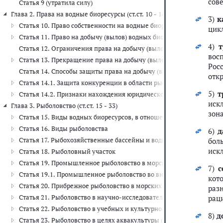
сов
Статья 9 (утратила силу)
Глава 2. Права на водные биоресурсы (ст.ст. 10 - 14.2)
3)
к
Статья 10. Право собственности на водные биоресурсы
цик
Статья 11. Право на добычу (вылов) водных биоресурсов
4)
Статья 12. Ограничения права на добычу (вылов) водных биоресур
вос
Статья 13. Прекращение права на добычу (вылов) водных биоресу
Рос
Статья 14. Способы защиты права на добычу (вылов) водных биор
отк
Статья 14.1. Защита конкуренции в области рыболовства и сохра
5)
т
Статья 14.2. Признаки нахождения юридического лица под контро
иск
Глава 3. Рыболовство (ст.ст. 15 - 33)
зон
Статья 15. Виды водных биоресурсов, в отношении которых осуще
Статья 16. Виды рыболовства
6)
д
Статья 17. Рыбохозяйственные бассейны и водные объекты рыбох
бол
иск
Статья 18. Рыболовный участок
Статья 19. Промышленное рыболовство в морских водах, открыто
7)
с
Статья 19.1. Промышленное рыболовство во внутренних водных о
кот
Статья 20. Прибрежное рыболовство в морских водах и в районах
раз
Статья 21. Рыболовство в научно-исследовательских и контрольн
рац
Статья 22. Рыболовство в учебных и культурно-просветительских 
8)
д
Статья 23. Рыболовство в целях аквакультуры (рыбоводства)