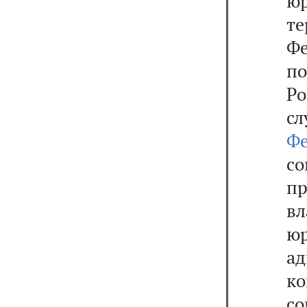
ю
т
Ф
п
Р
с
Ф
со
пр
вл
юр
а
ко
со