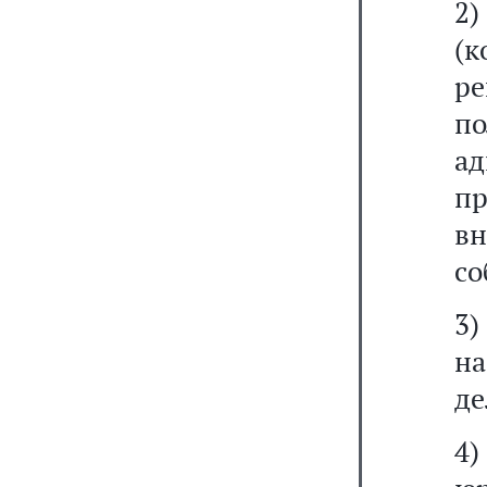
2
(к
р
п
а
п
в
со
3)
н
де
4