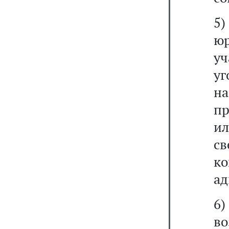
5
ю
уч
у
на
пр
и
св
к
ад
6
в