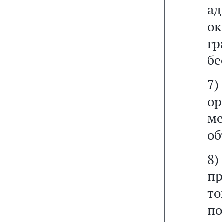
а
о
г
бе
7)
ор
ме
об
8
пр
т
п