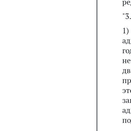
ре
"3
1)
ад
го
не
д
п
э
з
ад
по