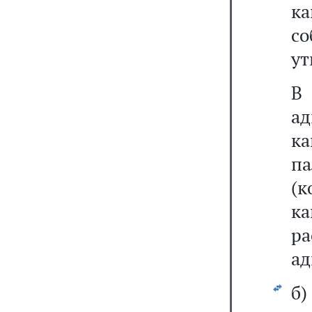
ка
со
ут
В 
ад
к
па
(
к
р
ад
б