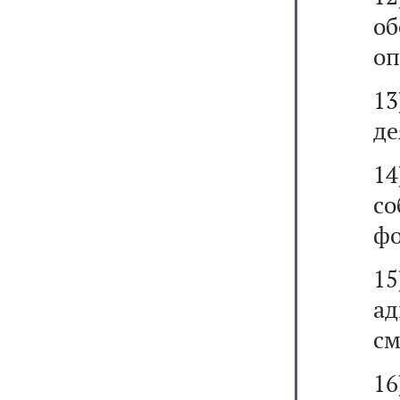
об
оп
1
де
14
с
фо
1
ад
см
1