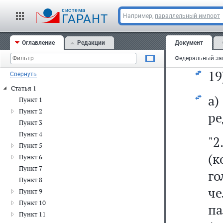
cистема
1
ГАРАНТ
Например,
параллельный импорт
со
Оглавление
Редакции
Документ
за
19
Свернуть
Статья 1
а
Пункт 1
Пункт 2
ре
Пункт 3
Пункт 4
"
Пункт 5
(
Пункт 6
Пункт 7
го
Пункт 8
че
Пункт 9
Пункт 10
п
Пункт 11