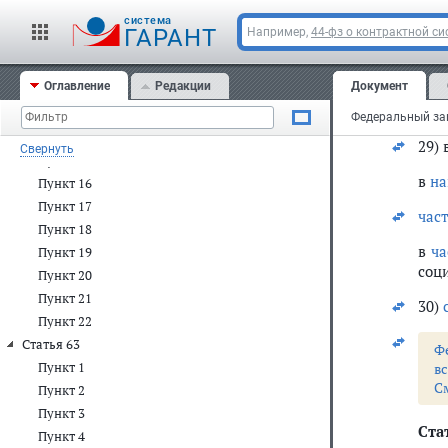
Пункт 9
cистема
С
ГАРАНТ
Например,
44-фз о контрактной си
Пункт 10
Пункт 11
27)
Оглавление
Редакции
Документ
Пункт 12
28)
Пункт 13
Пункт 14
29) 
Свернуть
Пункт 15
в
на
Пункт 16
Пункт 17
час
Пункт 18
в
ча
Пункт 19
соц
Пункт 20
Пункт 21
30)
Пункт 22
Статья 63
Ф
Пункт 1
в
С
Пункт 2
Пункт 3
Ста
Пункт 4