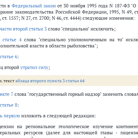
сти в
Федеральный закон
от 30 ноября 1995 года N 187-ФЗ "
рание законодательства Российской Федерации, 1995, N 49, ст. 46
, ст. 1557; N 27, ст. 2700; N 46, ст. 4444) следующие изменения:
части второй статьи 3
слово "специально" исключить;
в
статье 4
слова "специально уполномоченным на то" исклю
полнительной власти в области рыболовства";
статье 6
:
ац второй
утратил силу
;
м. текст
абзаца второго пункта 3 статьи 64
нкте 7
слова "государственный горный надзор" заменить слова
статье 8
:
ть первую
изложить в следующей редакции:
цензии на региональное геологическое изучение континен
еральных ресурсов (далее для настоящей главы - лиценз