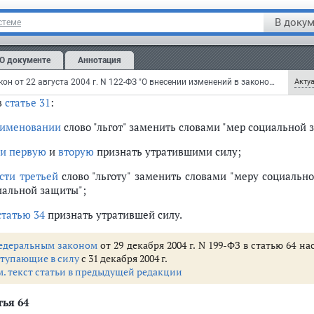
м. текст
пункта 26 статьи 63
В докум
стеме
статью 29
признать утратившей силу;
О документе
Аннотация
статью 30
признать утратившей силу;
Федеральный закон от 22 августа 2004 г. N 122-ФЗ "О внесении изменений в законодательные акты Российской Федерации и признании утратившими силу некоторых законодательных актов Российской Федерации в связи с принятием федеральных законов "О внесении изменений и дополнений в Федеральный закон "Об общих принципах организации законодательных (представительных) и исполнительных органов государственной власти субъектов Российской Федерации" и "Об общих принципах организации местного самоуправления в Российской Федерации" (с изменениями и дополнениями)
Актуа
в
статье 31
:
именовании
слово "льгот" заменить словами "мер социальной 
ти первую
и
вторую
признать утратившими силу;
сти третьей
слово "льготу" заменить словами "меру социально
иальной защиты";
статью 34
признать утратившей силу.
едеральным законом
от 29 декабря 2004 г. N 199-ФЗ в статью 64 
ступающие в силу
с 31 декабря 2004 г.
м. текст статьи в предыдущей редакции
тья 64