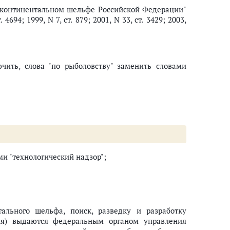
О континентальном шельфе Российской Федерации"
94; 1999, N 7, ст. 879; 2001, N 33, ст. 3429; 2003,
чить, слова "по рыболовству" заменить словами
ми "технологический надзор";
тального шельфа, поиск, разведку и разработку
ия) выдаются федеральным органом управления