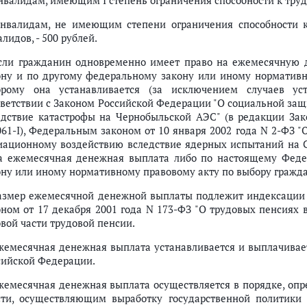
инвалидам, имеющим I степень ограничения способности к трудо
инвалидам, не имеющим степени ограничения способности к
лидов, - 500 рублей.
Если гражданин одновременно имеет право на ежемесячную
ону и по другому федеральному закону или иному нормативн
орому она устанавливается (за исключением случаев у
тветствии с Законом Российской Федерации "О социальной за
едствие катастрофы на Чернобыльской АЭС" (в редакции Зак
061-I), Федеральным законом от 10 января 2002 года N 2-ФЗ 
иационному воздействию вследствие ядерных испытаний на С
а ежемесячная денежная выплата либо по настоящему Феде
ону или иному нормативному правовому акту по выбору гражд
Размер ежемесячной денежной выплаты подлежит индексации 
оном от 17 декабря 2001 года N 173-ФЗ "О трудовых пенсиях
овой части трудовой пенсии.
Ежемесячная денежная выплата устанавливается и выплачива
сийской Федерации.
Ежемесячная денежная выплата осуществляется в порядке, о
сти, осуществляющим выработку государственной политики