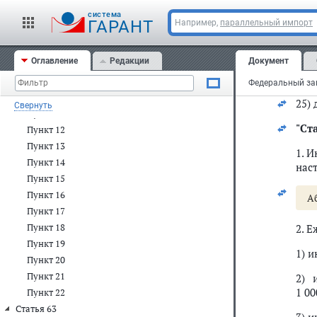
Пункт 5
cистема
ГАРАНТ
Например,
параллельный импорт
час
Пункт 6
Пункт 7
в
ча
Оглавление
Редакции
Документ
Пункт 8
в
ча
Пункт 9
Пункт 10
25)
Свернуть
Пункт 11
"
Ста
Пункт 12
Пункт 13
1. 
Пункт 14
нас
Пункт 15
Пункт 16
А
Пункт 17
Пункт 18
2. 
Пункт 19
1) и
Пункт 20
Пункт 21
2) 
1 00
Пункт 22
Статья 63