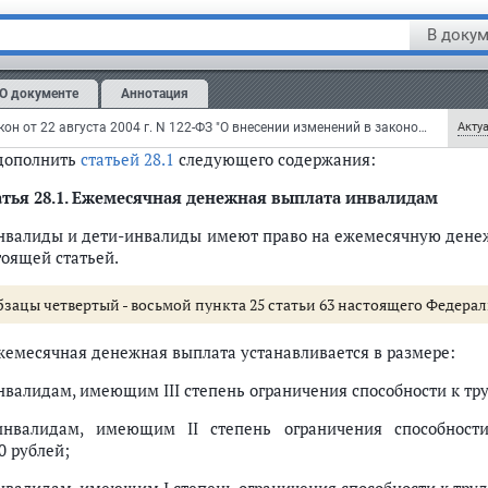
В докум
ть пятую
признать утратившей силу;
сти седьмой
слово "бесплатно" заменить словами "с освобожде
О документе
Аннотация
сти восьмой
слова "органами государственной власти субъекто
Федеральный закон от 22 августа 2004 г. N 122-ФЗ "О внесении изменений в законодательные акты Российской Федерации и признании утратившими силу некоторых законодательных актов Российской Федерации в связи с принятием федеральных законов "О внесении изменений и дополнений в Федеральный закон "Об общих принципах организации законодательных (представительных) и исполнительных органов государственной власти субъектов Российской Федерации" и "Об общих принципах организации местного самоуправления в Российской Федерации" (с изменениями и дополнениями)
Актуа
 дополнить
статьей 28.1
следующего содержания:
тья 28.1
. Ежемесячная денежная выплата инвалидам
Инвалиды и дети-инвалиды имеют право на ежемесячную денеж
тоящей статьей.
бзацы четвертый - восьмой пункта 25 статьи 63 настоящего Федера
Ежемесячная денежная выплата устанавливается в размере:
нвалидам, имеющим III степень ограничения способности к труд
инвалидам, имеющим II степень ограничения способности
0 рублей;