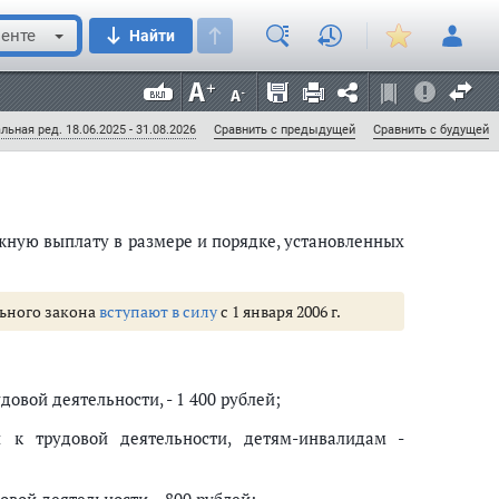
енте
Найти
нием от оплаты";
в" заменить словом "Правительством";
льная ред. 18.06.2025 - 31.08.2026
Сравнить с предыдущей
Сравнить с будущей
ную выплату в размере и порядке, установленных
льного закона
вступают в силу
с 1 января 2006 г.
овой деятельности, - 1 400 рублей;
 к трудовой деятельности, детям-инвалидам -