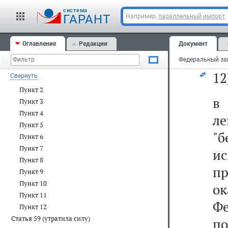
о
Статья 55 (утратила силу)
cистема
ГАРАНТ
Например,
параллельный импорт
Статья 56 (утратила силу)
Ро
Статья 57
Пункт 1
Оглавление
Редакции
Документ
11
Пункт 2
Статья 58
12
Свернуть
Пункт 1
Пункт 2
Пункт 3
Пункт 4
ле
Пункт 5
"б
Пункт 6
Пункт 7
ис
Пункт 8
п
Пункт 9
Пункт 10
о
Пункт 11
Ф
Пункт 12
Статья 59 (утратила силу)
по