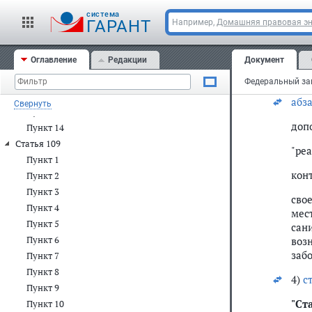
инд
Фед
Пункт 7
cистема
ГАРАНТ
Например,
Домашняя правовая э
сред
Пункт 8
Пункт 9
2) в
Оглавление
Редакции
Документ
Пункт 10
3) в
Пункт 11
Пункт 12
абз
Свернуть
Пункт 13
доп
Пункт 14
Статья 109
"ре
Пункт 1
кон
Пункт 2
Пункт 3
сво
Пункт 4
мес
Пункт 5
сан
Пункт 6
воз
забо
Пункт 7
Пункт 8
4)
с
Пункт 9
"
Ст
Пункт 10