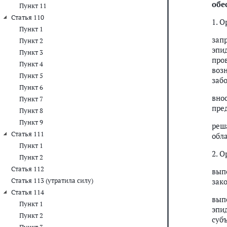
обе
Пункт 11
Статья 110
1. 
Пункт 1
зап
Пункт 2
эпи
Пункт 3
про
Пункт 4
воз
Пункт 5
заб
Пункт 6
вно
Пункт 7
пре
Пункт 8
Пункт 9
реш
Статья 111
обл
Пункт 1
2. 
Пункт 2
Статья 112
вып
Статья 113 (утратила силу)
зак
Статья 114
вып
Пункт 1
эпи
Пункт 2
суб