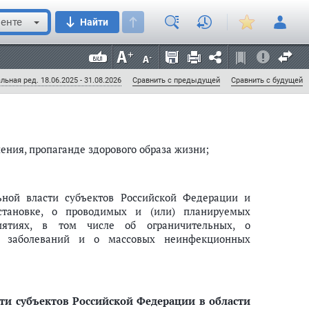
юдение требований законодательства Российской
го благополучия населения за счет собственных
енте
Найти
 субъектов Российской Федерации" исключить;
льная ред. 18.06.2025 - 31.08.2026
Сравнить с предыдущей
Сравнить с будущей
ения, пропаганде здорового образа жизни;
ьной власти субъектов Российской Федерации и
становке, о проводимых и (или) планируемых
риятиях, в том числе об ограничительных, о
х заболеваний и о массовых неинфекционных
сти субъектов Российской Федерации в области