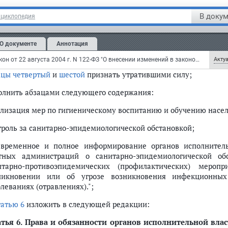
ивидуальные предприниматели, граждане обеспечивают собл
ерации в области обеспечения санитарно-эпидемиологическо
В докум
нциклопедия
ств.";
статье 3
слова ", законов и иных нормативных правовых актов
О документе
Аннотация
статье 5
:
Федеральный закон от 22 августа 2004 г. N 122-ФЗ "О внесении изменений в законодательные акты Российской Федерации и признании утратившими силу некоторых законодательных актов Российской Федерации в связи с принятием федеральных законов "О внесении изменений и дополнений в Федеральный закон "Об общих принципах организации законодательных (представительных) и исполнительных органов государственной власти субъектов Российской Федерации" и "Об общих принципах организации местного самоуправления в Российской Федерации" (с изменениями и дополнениями)
Актуа
ацы четвертый
и
шестой
признать утратившими силу;
олнить абзацами следующего содержания:
ализация мер по гигиеническому воспитанию и обучению насел
троль за санитарно-эпидемиологической обстановкой;
евременное и полное информирование органов исполнител
тных администраций о санитарно-эпидемиологической об
итарно-противоэпидемических (профилактических) мероп
никновении или об угрозе возникновения инфекционны
леваниях (отравлениях).";
татью 6
изложить в следующей редакции:
атья 6
. Права и обязанности органов исполнительной вла