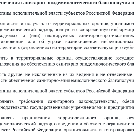
спечения санитарно-эпидемиологического благополучия 
Органы исполнительной власти субъектов Российской Федераци
рашивать и получать от территориальных органов, уполномо
демиологический надзор, полную и своевременную информаци
водимых и (или) планируемых санитарно-противоэпидем
никновении или об угрозе возникновения инфекционны
олеваниях (отравлениях) на территории соответствующего суб
сить в территориальные органы, осуществляющие государс
дложения по обеспечению санитарно-эпидемиологического бла
ать другие, не исключенные из их ведения и не отнесенные
асти обеспечения санитарно-эпидемиологического благополучи
Органы исполнительной власти субъектов Российской Федераци
олнять требования санитарного законодательства, обес
онодательства государственными учреждениями и предприяти
олнять предписания территориального органа, осу
демиологический надзор, о введении и об отмене ограничите
ъекте Российской Федерации, организовывать и контролирова