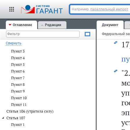
Фе
Пункт 4
cистема
у
ГАРАНТ
Например,
параллельный импорт
Пункт 5
Пункт 6
г
Пункт 7
Оглавление
Редакции
Документ
эп
Статья 105
Пункт 1
17
Свернуть
Пункт 2
Пункт 3
пу
Пункт 4
Пункт 5
"
Пункт 6
Пункт 7
м
Пункт 8
у
Пункт 9
Пункт 10
г
Пункт 11
эп
Статья 106 (утратила силу)
Статья 107
у
Пункт 1