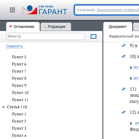
в
а
Рос
Пункт 13
cистема
ГАРАНТ
Например,
Энциклопедия судебной
эпи
Пункт 14
Статья 109
в
аб
Оглавление
Редакции
Документ
Пункт 1
8)
а
Пункт 2
Пункт 3
9) в
Свернуть
Пункт 4
10) 
Пункт 5
Пункт 6
в
пу
Пункт 7
в
пу
Пункт 8
Пункт 9
11
Пункт 10
эпи
Пункт 11
гос
Статья 110
12) 
Пункт 1
Пункт 2
в
п
Пункт 3
Фед
Пункт 4