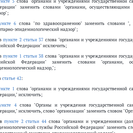
ункте 5
слова "органами и учреждениями государственной с
ерации" заменить словами "органами, осуществляющими г
ор";
ункте 6
слова "по здравоохранению" заменить словами ",
итарно-эпидемиологический надзор";
 в
пункте 2 статьи 37
слова "органами и учреждениями госуда
сийской Федерации" исключить;
 в
пункте 1 статьи 38
слова "органами и учреждениями госуда
сийской Федерации" заменить словами "органами, ос
демиологический надзор,";
в
статье 42
:
ункте 1
слова "органами и учреждениями государственной с
ерации," исключить;
ункте 4
слова "Органы и учреждения государственной сан
ерации," исключить, слово "организации" заменить словом "Ор
 в
пункте 2 статьи 44
слова "органами и учреждениями (дол
демиологической службы Российской Федерации" заменить сл