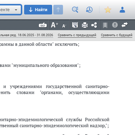
венной санитарно-эпидемиологической службы
уществляющими государственный санитарно-
енте
Найти
сключить;
ратившими силу;
льная ред. 18.06.2025 - 31.08.2026
Сравнить с предыдущей
Сравнить с будущей
граммы в данной области" исключить;
овами "муниципального образования";
 и учреждениями государственной санитарно-
енить словами "органами, осуществляющими
нитарно-эпидемиологической службы Российской
ственный санитарно-эпидемиологический надзор,";