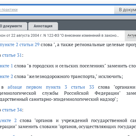
бзаце первом
слова "органами и учреждениями государст
сийской Федерации" заменить словами "органами, ос
В докум
 практики
демиологический надзор,";
заце втором
слова "или органами местного самоуправления" и
О документе
Аннотация
бзац второй пункта 2 статьи 21
и
пункт 2 статьи 22
признать ут
Федеральный закон от 22 августа 2004 г. N 122-ФЗ "О внесении изменений в законодательные акты Российской Федерации и признании утратившими силу некоторых законодательных актов Российской Федерации в связи с принятием федеральных законов "О внесении изменений и дополнений в Федеральный закон "Об общих принципах организации законодательных (представительных) и исполнительных органов государственной власти субъектов Российской Федерации" и "Об общих принципах организации местного самоуправления в Российской Федерации" (с изменениями и дополнениями)
Актуа
пункте 2 статьи 29
слова ", а также региональные целевые про
в
статье 31
:
нкте 1
слова "в городских и сельских поселениях" заменить сл
нкте 2
слова "железнодорожного транспорта," исключить;
) в
абзаце первом пункта 3 статьи 33
слова "органами
демиологической службы Российской Федерации" зам
ударственный санитарно-эпидемиологический надзор";
в
статье 34
:
ункте 2
слова "органов и учреждений государственной са
ерации" заменить словами "органов, осуществляющих государ