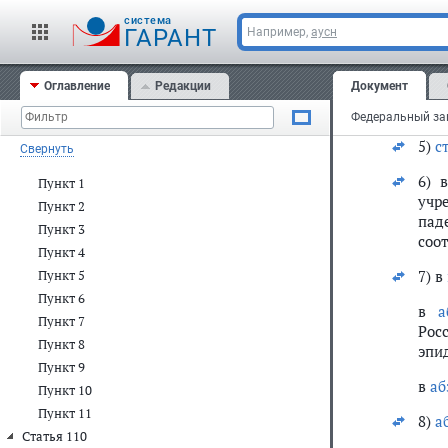
уст
Пункт 9
cистема
ГАРАНТ
Например,
аусн
Пункт 10
орг
Пункт 11
эпи
Оглавление
Редакции
Документ
(пр
Пункт 12
мас
Пункт 13
Пункт 14
5)
с
Свернуть
Статья 109
6) 
Пункт 1
учр
Пункт 2
пад
Пункт 3
соо
Пункт 4
7) в
Пункт 5
Пункт 6
в
а
Пункт 7
Рос
Пункт 8
эпи
Пункт 9
в
аб
Пункт 10
Пункт 11
8)
а
Статья 110