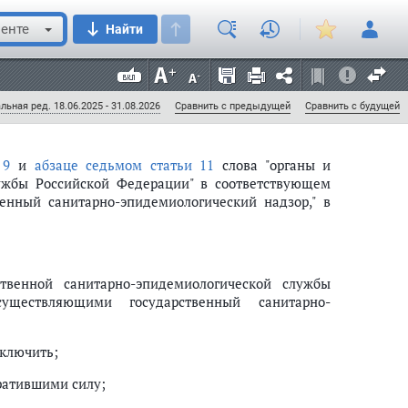
енте
Найти
субъектов Российской Федерации о санитарно-
ланируемых санитарно-противоэпидемических
озе возникновения инфекционных заболеваний и о
льная ред. 18.06.2025 - 31.08.2026
Сравнить с предыдущей
Сравнить с будущей
 9
и
абзаце седьмом статьи 11
слова "органы и
лужбы Российской Федерации" в соответствующем
енный санитарно-эпидемиологический надзор," в
венной санитарно-эпидемиологической службы
уществляющими государственный санитарно-
сключить;
ратившими силу;