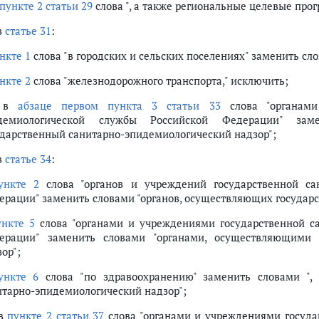
пункте 2 статьи 29
слова ", а также региональные целевые про
в
статье 31
:
нкте 1
слова "в городских и сельских поселениях" заменить сл
нкте 2
слова "железнодорожного транспорта," исключить;
) в
абзаце первом пункта 3 статьи 33
слова "органами
демиологической службы Российской Федерации" зам
ударственный санитарно-эпидемиологический надзор";
в
статье 34
:
ункте 2
слова "органов и учреждений государственной са
ерации" заменить словами "органов, осуществляющих государ
ункте 5
слова "органами и учреждениями государственной с
ерации" заменить словами "органами, осуществляющими г
ор";
ункте 6
слова "по здравоохранению" заменить словами ",
итарно-эпидемиологический надзор";
 в
пункте 2 статьи 37
слова "органами и учреждениями госуда