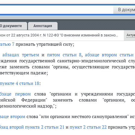
ановленном Правительством Российской Федерации;
В докум
анизовывать информирование населения соответствующих 
демиологической обстановке, о проводимых и (или) п
О документе
Аннотация
офилактических) мероприятиях, о возникновении или об угр
совых неинфекционных заболеваниях (отравлениях).";
Федеральный закон от 22 августа 2004 г. N 122-ФЗ "О внесении изменений в законодательные акты Российской Федерации и признании утратившими силу некоторых законодательных актов Российской Федерации в связи с принятием федеральных законов "О внесении изменений и дополнений в Федеральный закон "Об общих принципах организации законодательных (представительных) и исполнительных органов государственной власти субъектов Российской Федерации" и "Об общих принципах организации местного самоуправления в Российской Федерации" (с изменениями и дополнениями)
Актуа
татью 7
признать утратившей силу;
в
абзацах третьем
и
пятом статьи 8
,
абзаце втором статьи
еждения государственной санитарно-эпидемиологической с
еже заменить словами "органы, осуществляющие государств
тветствующем падеже;
пункте 4 статьи 18
:
бзаце первом
слова "органами и учреждениями государст
сийской Федерации" заменить словами "органами, ос
демиологический надзор,";
заце втором
слова "или органами местного самоуправления" и
бзац второй пункта 2 статьи 21
и
пункт 2 статьи 22
признать ут