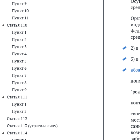
Осу
Пункт 9
сре
Пункт 10
Орг
Пункт 11
инд
Статья 110
Фед
Пункт 1
сред
Пункт 2
Пункт 3
2) в
Пункт 4
3) в
Пункт 5
Пункт 6
абз
Пункт 7
доп
Пункт 8
Пункт 9
"ре
Статья 111
кон
Пункт 1
Пункт 2
сво
Статья 112
мес
сан
Статья 113 (утратила силу)
воз
Статья 114
забо