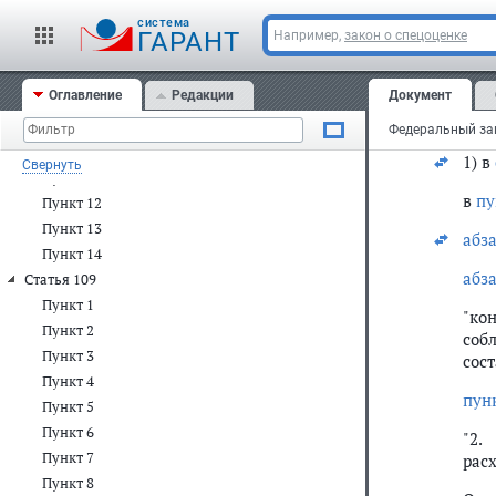
о ф
Пункт 5
cистема
ГАРАНТ
Например,
закон о спецоценке
Ста
Пункт 6
Пункт 7
Вне
Оглавление
Редакции
Документ
насе
Пункт 8
сле
Пункт 9
Пункт 10
1) в
Свернуть
Пункт 11
в
пу
Пункт 12
Пункт 13
абз
Пункт 14
абз
Статья 109
Пункт 1
"ко
Пункт 2
соб
Пункт 3
сос
Пункт 4
пун
Пункт 5
Пункт 6
"2.
Пункт 7
рас
Пункт 8