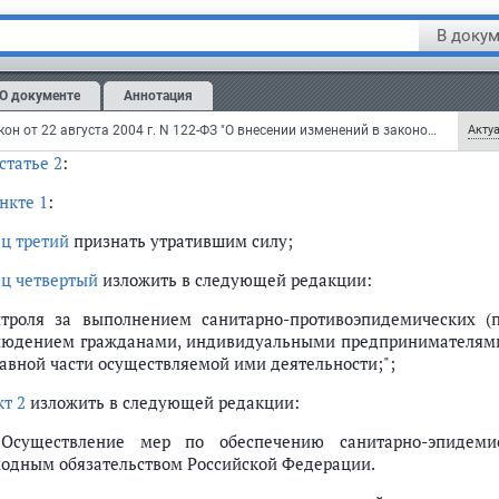
едеральном бюджете, а также иные" исключить.
В докум
тья 116
сти в
Федеральный закон
от 30 марта 1999 года N 52-ФЗ 
О документе
Аннотация
ления" (Собрание законодательства Российской Федерации, 1999, 
дующие изменения:
Федеральный закон от 22 августа 2004 г. N 122-ФЗ "О внесении изменений в законодательные акты Российской Федерации и признании утратившими силу некоторых законодательных актов Российской Федерации в связи с принятием федеральных законов "О внесении изменений и дополнений в Федеральный закон "Об общих принципах организации законодательных (представительных) и исполнительных органов государственной власти субъектов Российской Федерации" и "Об общих принципах организации местного самоуправления в Российской Федерации" (с изменениями и дополнениями)
Актуа
статье 2
:
нкте 1
:
ац третий
признать утратившим силу;
ац четвертый
изложить в следующей редакции:
нтроля за выполнением санитарно-противоэпидемических (
людением гражданами, индивидуальными предпринимателями
тавной части осуществляемой ими деятельности;";
кт 2
изложить в следующей редакции:
 Осуществление мер по обеспечению санитарно-эпидемио
ходным обязательством Российской Федерации.