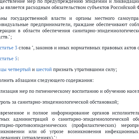
ществление мер по предупреждению эпидемий и ликвидации
ды является расходным обязательством субъектов Российской 
аны государственной власти и органы местного самоупра
ивидуальные предприниматели, граждане обеспечивают собл
ерации в области обеспечения санитарно-эпидемиологическо
ств.";
статье 3
слова ", законов и иных нормативных правовых актов
статье 5
:
ацы четвертый
и
шестой
признать утратившими силу;
олнить абзацами следующего содержания:
ализация мер по гигиеническому воспитанию и обучению насел
троль за санитарно-эпидемиологической обстановкой;
евременное и полное информирование органов исполнител
тных администраций о санитарно-эпидемиологической об
итарно-противоэпидемических (профилактических) мероп
никновении или об угрозе возникновения инфекционны
леваниях (отравлениях).";