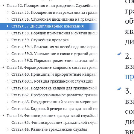
со
Глава 12. Поощрения и награждения. Служебная дисциплина на граждан
г
Статья 55. Поощрения и награждения за гражданскую службу
о
Статья 56. Служебная дисциплина на гражданской службе
Статья 57. Дисциплинарные взыскания
яв
Статья 58. Порядок применения и снятия дисциплинарного взыск
ди
Статья 59. Служебная проверка
Статья 59.1. Взыскания за несоблюдение ограничений и запретов
2.
Статья 59.2. Увольнение в связи с утратой доверия
Статья 59.3. Порядок применения взысканий за коррупционные 
в
Глава 13. Формирование кадрового состава гражданской службы (ст.ст.
пр
Статья 60. Принципы и приоритетные направления формирования
Статья 60.1. Ротация гражданских служащих
Статья 61. Подготовка кадров для гражданской службы
3
Статья 62. Профессиональное развитие гражданского служащего
в
Статья 63. Государственный заказ на мероприятия по профессио
с
Статья 64. Кадровый резерв на гражданской службе
Глава 14. Финансирование гражданской службы. Развитие гражданской 
ди
Статья 65. Финансирование гражданской службы
в
Статья 66. Развитие гражданской службы