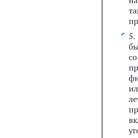
на
т
пр
5.
бы
с
пр
фи
ил
ле
п
в
уг