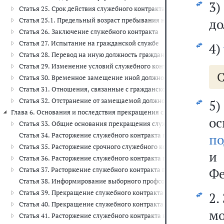
3
Статья 25. Срок действия служебного контракта
до
Статья 25.1. Предельный возраст пребывания на гражданской слу
Статья 26. Заключение служебного контракта
Статья 27. Испытание на гражданской службе
4)
Статья 28. Перевод на иную должность гражданской службы или 
Статья 29. Изменение условий служебного контракта в связи с и
С
Статья 30. Временное замещение иной должности гражданской с
Статья 31. Отношения, связанные с гражданской службой, при с
Статья 32. Отстранение от замещаемой должности гражданской с
5)
Глава 6. Основания и последствия прекращения служебного контракта (
ос
Статья 33. Общие основания прекращения служебного контракта,
Статья 34. Расторжение служебного контракта по соглашению сто
по
Статья 35. Расторжение срочного служебного контракта
Статья 36. Расторжение служебного контракта по инициативе гра
Фе
Статья 37. Расторжение служебного контракта по инициативе пре
Статья 38. Информирование выборного профсоюзного органа при 
Статья 39. Прекращение служебного контракта по обстоятельствам
2.
Статья 40. Прекращение служебного контракта вследствие наруш
м
Статья 41. Расторжение служебного контракта в связи с прекращ