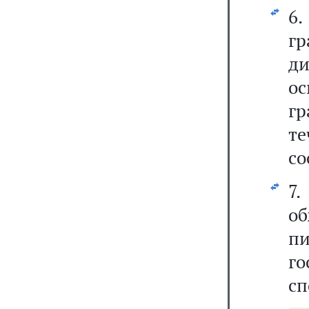
6
г
ди
о
гр
т
со
7
об
п
го
сп