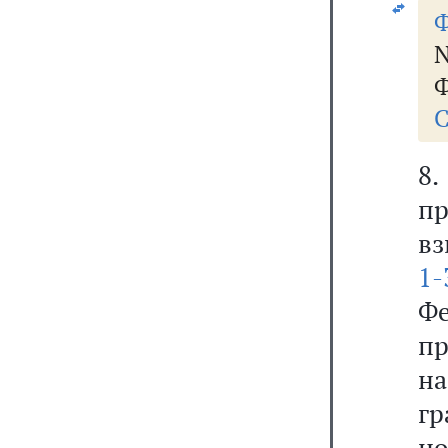
Ф
N
Ф
С
8.
п
вз
1
Ф
п
н
г
но