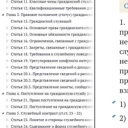
Статья 11. Классные чины гражданской службы, классные чины ю
С
Статья 12. Квалификационные требования для замещения должно
Глава 3. Правовое положение (статус) гражданского служащего (ст.ст. 1
1
Статья 13. Гражданский служащий
Статья 14. Основные права гражданского служащего
пр
Статья 15. Основные обязанности гражданского служащего
не
Статья 16. Ограничения, связанные с гражданской службой
Статья 17. Запреты, связанные с гражданской службой
сл
Статья 18. Требования к служебному поведению гражданского сл
н
Статья 19. Урегулирование конфликта интересов на гражданской 
Статья 20. Представление сведений о доходах, об имуществе и об
пр
Статья 20.1. Представление сведений о расходах
п
Статья 20.2. Представление сведений о размещении информаци
Статья 20.3. Представление анкеты, сообщение об изменении свед
вз
Глава 4. Поступление на гражданскую службу (ст.ст. 21 - 22)
Статья 21. Право поступления на гражданскую службу
1)
Статья 22. Поступление на гражданскую службу и замещение дол
Глава 5. Служебный контракт (ст.ст. 23 - 32)
2)
Статья 23. Понятие и стороны служебного контракта
Статья 24. Содержание и форма служебного контракта