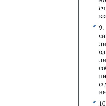
сч
вз
9
с
ди
о
д
с
п
с
не
10