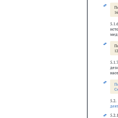
П
16
5.1
ист
мед
По
1
5.1
дез
нас
П
С
5.2
дея
5.2.