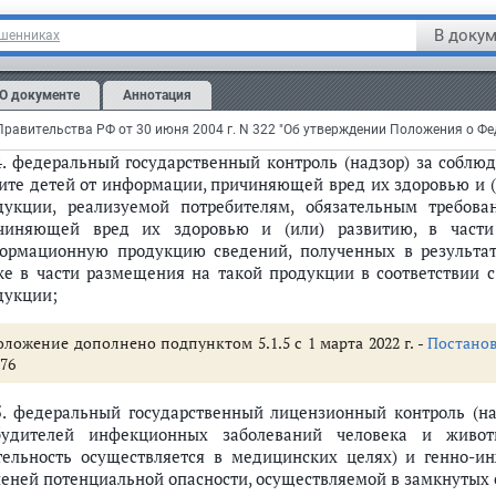
ований к организации питания, в том числе:
В докум
ошенниках
.1. федеральный государственный санитарно-эпидемиологически
.2. федеральный государственный контроль (надзор) в области 
О документе
Аннотация
3.
санитарно-карантинный контроль в пунктах пропуска через 
.4. федеральный государственный контроль (надзор) за собл
ите детей от информации, причиняющей вред их здоровью и (
отребителей и благополучия человека
дукции, реализуемой потребителям, обязательным требов
чиняющей вред их здоровью и (или) развитию, в части
ормационную продукцию сведений, полученных в результа
же в части размещения на такой продукции в соответствии
дукции;
оложение дополнено подпунктом 5.1.5 с 1 марта 2022 г. -
Постано
76
.5. федеральный государственный лицензионный контроль (на
будителей инфекционных заболеваний человека и живот
тельность осуществляется в медицинских целях) и генно-и
пеней потенциальной опасности, осуществляемой в замкнутых 