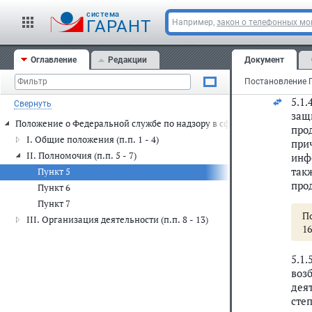
треб
cистема
ГАРАНТ
Например,
закон о телефонных м
5.1
5.1
Оглавление
Редакции
Документ
5.1.
5.1
Свернуть
защ
Положение о Федеральной службе по надзору в сфере защиты прав п
про
I. Общие положения (п.п. 1 - 4)
при
II. Полномочия (п.п. 5 - 7)
инф
так
Пункт 5
про
Пункт 6
Пункт 7
П
III. Организация деятельности (п.п. 8 - 13)
16
5.1
воз
дея
сте