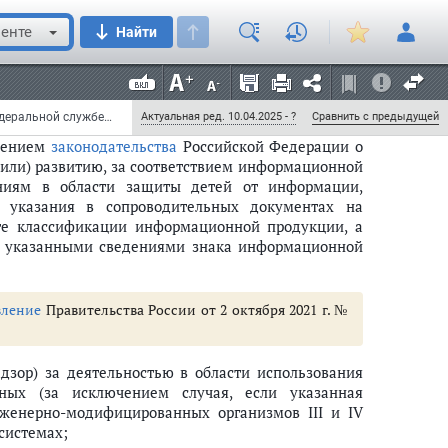
енте
Найти
й контроль (надзор);
защиты прав потребителей;
государственную границу Российской Федерации
;
Постановление Правительства РФ от 30 июня 2004 г. N 322 "Об утверждении Положения о Федеральной службе по надзору в сфере защиты прав потребителей и благополучия человека" (с изменениями и дополнениями)
Актуальная ред. 10.04.2025 - ?
Сравнить с предыдущей
юдением
законодательства
Российской Федерации о
или) развитию, за соответствием информационной
аниям в области защиты детей от информации,
 указания в сопроводительных документах на
те классификации информационной продукции, а
 с указанными сведениями знака информационной
вление
Правительства России от 2 октября 2021 г. №
дзор) за деятельностью в области использования
ных (за исключением случая, если указанная
нженерно-модифицированных организмов III и IV
системах;