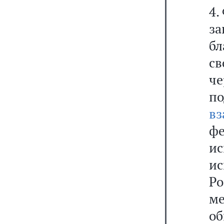
4.
з
б
с
че
п
вз
ф
и
и
Р
м
о