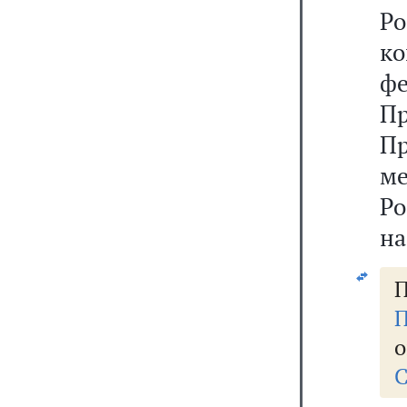
Р
к
ф
П
Пр
м
Р
на
П
П
о
С