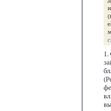
д
(
с
1.
з
б
(
ф
в
вы