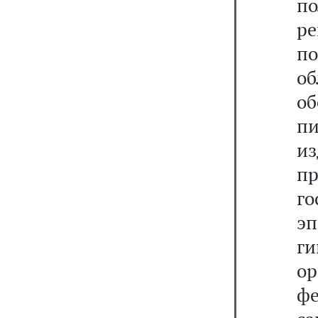
п
р
п
о
об
п
и
пр
г
э
ги
о
ф