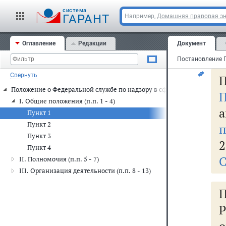
cистема
ГАРАНТ
С
Например,
Домашняя правовая э
Оглавление
Редакции
Документ
Свернуть
П
Положение о Федеральной службе по надзору в сфере защиты прав п
П
I. Общие положения (п.п. 1 - 4)
Пункт 1
Пункт 2
п
Пункт 3
2
Пункт 4
С
II. Полномочия (п.п. 5 - 7)
III. Организация деятельности (п.п. 8 - 13)