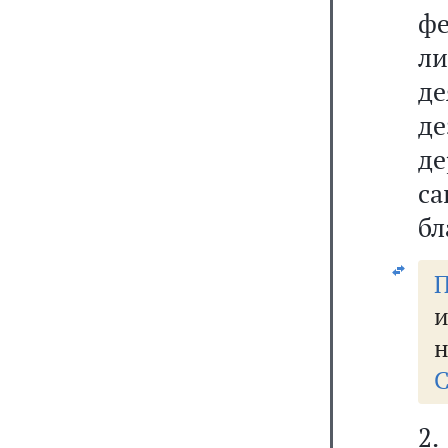
ф
ли
д
д
д
са
бл
П
и
н
С
2