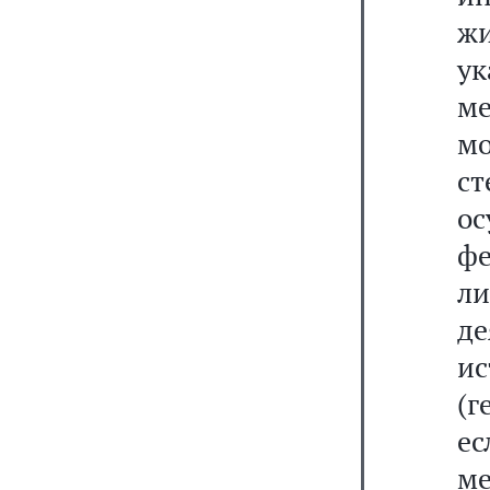
жи
ук
ме
мо
с
ос
ф
ли
де
и
(г
е
м