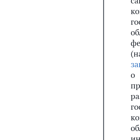
са
к
го
о
фе
(
за
о
пр
р
г
ко
о
ин