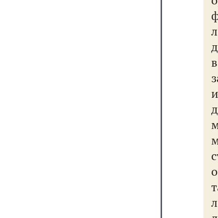
л
д
з
м
м
о
т
л