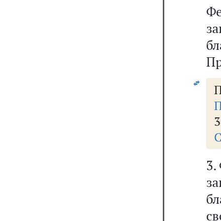
Фе
з
б
Пр
П
3
С
3.
з
бл
с