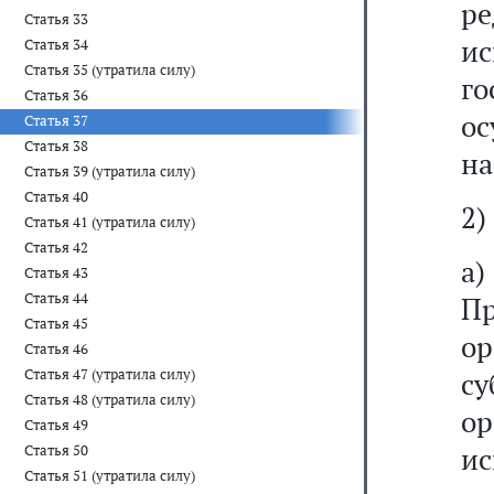
р
Статья 33
и
Статья 34
Статья 35 (утратила силу)
г
Статья 36
о
Статья 37
Статья 38
на
Статья 39 (утратила силу)
Статья 40
2)
Статья 41 (утратила силу)
Статья 42
Статья 43
Статья 44
Пр
Статья 45
о
Статья 46
Статья 47 (утратила силу)
с
Статья 48 (утратила силу)
о
Статья 49
ис
Статья 50
Статья 51 (утратила силу)