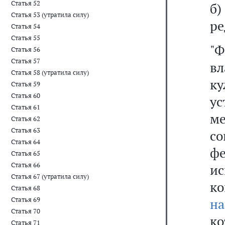
Статья 52
б
Статья 53 (утратила силу)
ре
Статья 54
Статья 55
"
Статья 56
Статья 57
в
Статья 58 (утратила силу)
к
Статья 59
Статья 60
у
Статья 61
м
Статья 62
Статья 63
с
Статья 64
ф
Статья 65
Статья 66
и
Статья 67 (утратила силу)
к
Статья 68
Статья 69
н
Статья 70
к
Статья 71