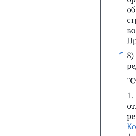
о
ст
в
Пр
8
ре
"
С
1
о
ре
Ко