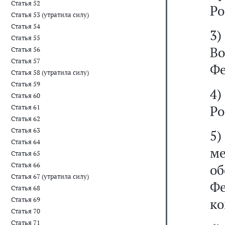
Статья 52
Ро
Статья 53 (утратила силу)
Статья 54
3)
Статья 55
В
Статья 56
Статья 57
Фе
Статья 58 (утратила силу)
Статья 59
4
Статья 60
Ро
Статья 61
Статья 62
Статья 63
5
Статья 64
м
Статья 65
Статья 66
о
Статья 67 (утратила силу)
Ф
Статья 68
Статья 69
ко
Статья 70
Статья 71