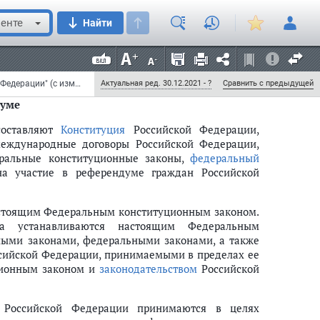
ения референдума, в подготовке и проведении
енте
Найти
ению.
я тайным, исключающим возможность какого-либо
ации, в том числе наблюдения за заполнением
ме в месте для тайного голосования.
Федеральный конституционный закон от 28 июня 2004 г. N 5-ФКЗ "О референдуме Российской Федерации" (с изменениями и дополнениями)
Актуальная ред. 30.12.2021 - ?
Сравнить с предыдущей
думе
составляют
Конституция
Российской Федерации,
еждународные договоры Российской Федерации,
еральные конституционные законы,
федеральный
а участие в референдуме граждан Российской
астоящим Федеральным конституционным законом.
а устанавливаются настоящим Федеральным
ыми законами, федеральными законами, а также
сийской Федерации, принимаемыми в пределах ее
ционным законом и
законодательством
Российской
и Российской Федерации принимаются в целях