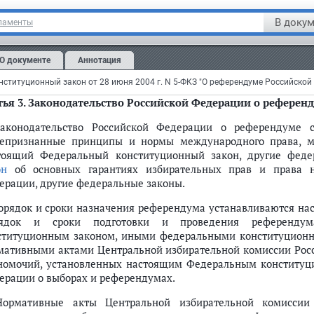
частию в референдуме, в выдвижении инициативы провед
В докум
ламенты
ерендума, а также препятствовать его свободному волеизъявл
Голосование на референдуме (далее - голосование) являетс
О документе
Аннотация
троля за волеизъявлением гражданина Российской Федер
стником референдума бюллетеня для голосования на референду
ья 3.
Законодательство Российской Федерации о референ
Законодательство Российской Федерации о референдуме 
епризнанные принципы и нормы международного права, м
тоящий Федеральный конституционный закон, другие фед
он
об основных гарантиях избирательных прав и права н
ерации, другие федеральные законы.
Порядок и сроки назначения референдума устанавливаются н
ядок и сроки подготовки и проведения референдум
ституционным законом, иными федеральными конституционн
рендум
мативными актами Центральной избирательной комиссии Рос
е референдума
номочий, установленных настоящим Федеральным конститу
ерации о выборах и референдумах.
Нормативные акты Центральной избирательной комисси
еферендума