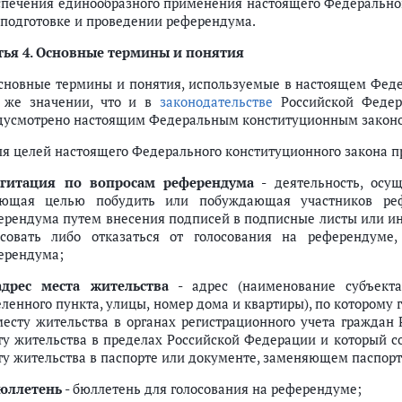
спечения единообразного применения настоящего Федеральног
 подготовке и проведении референдума.
 системы Российской Федерации "Выборы"
ез гражданства, иностранных юридических лиц, международных органи
ья 4.
Основные термины и понятия
а (ст.ст. 14 - 23)
Основные термины и понятия, используемые в настоящем Фед
 же значении, что и в
законодательстве
Российской Федер
ндума, принадлежащей гражданам Российской Федерации
дусмотрено настоящим Федеральным конституционным закон
еферендума
Для целей настоящего Федерального конституционного закона
ирательную комиссию Российской Федерации
агитация по вопросам референдума
- деятельность, осу
ержку инициативы проведения референдума, оформления подписных лист
ющая целью побудить или побуждающая участников реф
сийской Федерации решения о результатах выдвижения инициативы пр
ерендума путем внесения подписей в подписные листы или ин
осования по проекту новой Конституции Российской Федерации
осовать либо отказаться от голосования на референдуме,
оответствии с международным договором Российской Федерации
ерендума;
адрес места жительства
- адрес (наименование субъекта
еленного пункта, улицы, номер дома и квартиры), по котором
месту жительства в органах регистрационного учета граждан
 комиссий
ту жительства в пределах Российской Федерации и который с
ту жительства в паспорте или документе, заменяющем паспорт
ий референдума с правом совещательного голоса
юллетень
- бюллетень для голосования на референдуме;