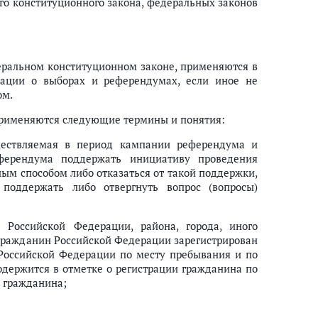
о конституционного закона, федеральных законов
заций и международных общественных движений
еральном конституционном законе, применяются в
ации о выборах и референдумах, если иное не
ом.
 применяются следующие термины и понятия:
ществляемая в период кампании референдума и
ов и достоверности сведений, содержащихся в подписных листах
ерендума поддержать инициативу проведения
оведения референдума
ым способом либо отказаться от такой поддержки,
 поддержать либо отвергнуть вопрос (вопросы)
 Российской Федерации, района, города, иного
у гражданин Российской Федерации зарегистрирован
 Российской Федерации по месту пребывания и по
одержится в отметке о регистрации гражданина по
 гражданина;