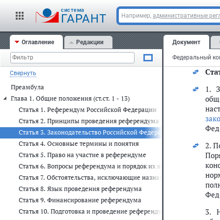
неу
cистема
ГАРАНТ
Например,
административные рег
реф
6. 
Оглавление
Редакции
Документ
кон
уча
Стат
Свернуть
Преамбула
1. 
общ
Глава 1. Общие положения (ст.ст. 1 - 13)
нас
Статья 1. Референдум Российской Федерации
зак
Статья 2. Принципы проведения референдума
Фед
Статья 3. Законодательство Российской Федерации о референдуме
Статья 4. Основные термины и понятия
2. 
Пор
Статья 5. Право на участие в референдуме
кон
Статья 6. Вопросы референдума и порядок их вынесения на рефе
нор
Статья 7. Обстоятельства, исключающие назначение и проведени
пол
Статья 8. Язык проведения референдума
Фед
Статья 9. Финансирование референдума
3. 
Статья 10. Подготовка и проведение референдума комиссиями р