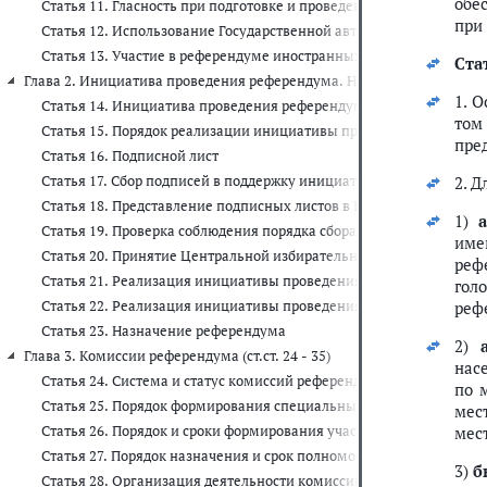
обе
Статья 11. Гласность при подготовке и проведении референдума
при
Статья 12. Использование Государственной автоматизированной
Статья 13. Участие в референдуме иностранных граждан, лиц б
Стат
Глава 2. Инициатива проведения референдума. Назначение референдум
1. 
Статья 14. Инициатива проведения референдума
том
Статья 15. Порядок реализации инициативы проведения рефере
пре
Статья 16. Подписной лист
Статья 17. Сбор подписей в поддержку инициативы проведения р
2. 
Статья 18. Представление подписных листов в Центральную изб
1)
Статья 19. Проверка соблюдения порядка сбора подписей в подд
име
Статья 20. Принятие Центральной избирательной комиссией Рос
реф
Статья 21. Реализация инициативы проведения всенародного гол
гол
Статья 22. Реализация инициативы проведения референдума в с
реф
Статья 23. Назначение референдума
2)
Глава 3. Комиссии референдума (ст.ст. 24 - 35)
нас
Статья 24. Система и статус комиссий референдума
по 
Статья 25. Порядок формирования специальных территориальных
мес
Статья 26. Порядок и сроки формирования участковых комиссий
мес
Статья 27. Порядок назначения и срок полномочий членов комисс
3)
б
Статья 28. Организация деятельности комиссий референдума