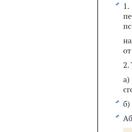
1.
п
пс
на
от
2.
а
сг
б)
Аб