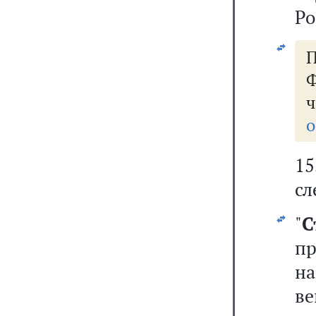
Ро
о
1
сл
"
С
п
на
ве