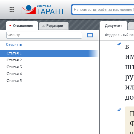
ш
cистема
ру
ГАРАНТ
Например,
штрафы за нарушение
ил
Оглавление
Редакции
Документ
до
в
Свернуть
Статья 1
и
Статья 2
ш
Статья 3
Статья 4
ру
Статья 5
ил
до