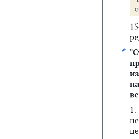
о
1
ре
"
п
и
на
ве
1.
пе
ц