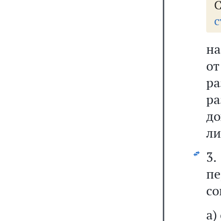
с
на
от
ра
р
до
ли
3
пе
со
а)