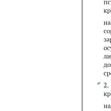
пс
кр
н
с
з
ос
ли
до
ср
2.
кр
на