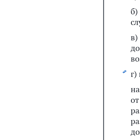
б
сл
в
д
во
г)
на
от
ра
р
до