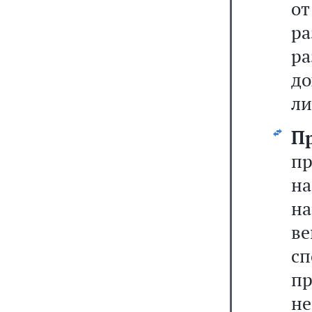
о
ра
р
до
ли
П
п
на
на
в
с
пр
н