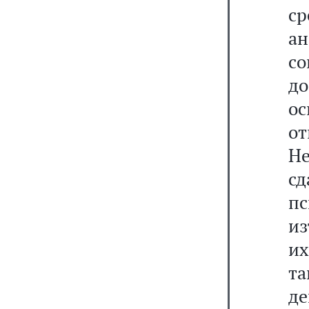
ср
а
со
д
о
от
Н
с
пс
из
и
та
де