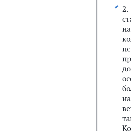
2
ст
н
ко
пс
пр
до
ос
бо
на
ве
та
Ко