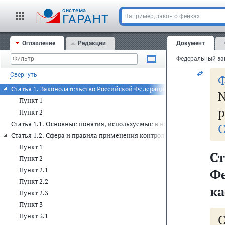
20
cистема
ГАРАНТ
Например,
закон о фейках
Оглавление
Редакции
Документ
Ф
Свернуть
Ф
Статья 1. Законодательство Российской Федерации о применении ко
Пункт 1
р
Пункт 2
Статья 1.1. Основные понятия, используемые в настоящем Федерал
С
Статья 1.2. Сфера и правила применения контрольно-кассовой техн
Пункт 1
Ст
Пункт 2
Пункт 2.1
Ф
Пункт 2.2
ка
Пункт 2.3
Пункт 3
Пункт 3.1