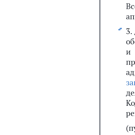
Вс
ап
3.
об
и
пр
ад
за
де
Ко
ре
(