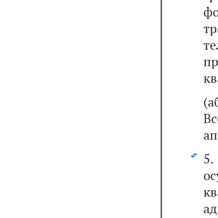
ф
тр
те
п
кв
(
Вс
ап
5
о
кв
а