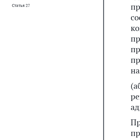
п
Статья 27
с
ко
п
п
п
на
(а
р
ад
П
пр