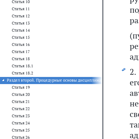
Статья 10
по
Статья 11
Статья 12
ра
Статья 13
Статья 14
(
Статья 15
р
Статья 16
Статья 17
ад
Статья 18
Статья 18.1
2.
Статья 18.2
е
Раздел второй. Процедурные основы дисциплинарного производства
Статья 19
ав
Статья 20
н
Статья 21
Статья 22
св
Статья 23
т
Статья 24
Статья 25
а
Статья 26