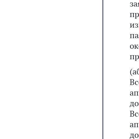
з
п
из
п
о
пр
(
Вс
а
до
Вс
а
д