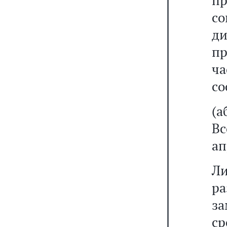
п
с
ди
п
ча
со
(
Вс
ап
Л
ра
з
с