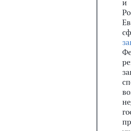
и
Р
Ев
с
за
Ф
р
з
сп
в
не
го
п