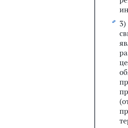
ин
3)
с
я
р
ц
о
п
п
(
п
те