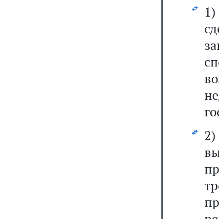
1
с
з
сп
в
не
го
2)
в
п
т
пр
р