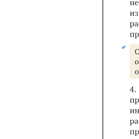
н
и
р
пр
о
о
4
п
и
ра
пр