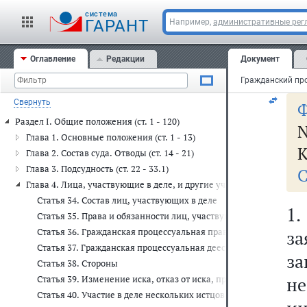
Г
cистема
ГАРАНТ
Например,
административные рег
Оглавление
Редакции
Документ
я
Свернуть
Ф
Раздел I. Общие положения (ст. 1 - 120)
N
Глава 1. Основные положения (ст. 1 - 13)
К
Глава 2. Состав суда. Отводы (ст. 14 - 21)
Глава 3. Подсудность (ст. 22 - 33.1)
С
Глава 4. Лица, участвующие в деле, и другие участники процесса (ст
Статья 34. Состав лиц, участвующих в деле
1.
Статья 35. Права и обязанности лиц, участвующих в деле
Статья 36. Гражданская процессуальная правоспособность
з
Статья 37. Гражданская процессуальная дееспособность
з
Статья 38. Стороны
н
Статья 39. Изменение иска, отказ от иска, признание иска, ми
Статья 40. Участие в деле нескольких истцов или ответчиков