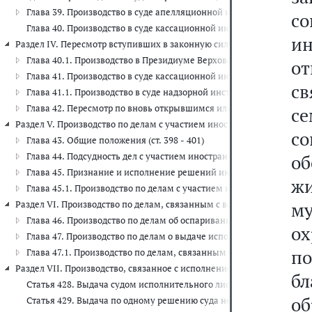
Глава 39. Производство в суде апелляционной инстанции (ст. 320 - 
с
Глава 40. Производство в суде кассационной инстанции (ст.ст. 336 -
ин
Раздел IV. Пересмотр вступивших в законную силу судебных постановл
Глава 40.1. Производство в Президиуме Верховного Суда Республики
о
Глава 41. Производство в суде кассационной инстанции (ст. 376 - 3
с
Глава 41.1. Производство в суде надзорной инстанции (ст. 391.1 - 3
Глава 42. Пересмотр по вновь открывшимся или новым обстоятельс
се
Раздел V. Производство по делам с участием иностранных лиц (ст. 398
со
Глава 43. Общие положения (ст. 398 - 401)
Глава 44. Подсудность дел с участием иностранных лиц судам в Рос
о
Глава 45. Признание и исполнение решений иностранных судов и ин
ж
Глава 45.1. Производство по делам с участием иностранного государс
м
Раздел VI. Производство по делам, связанным с выполнением функций
Глава 46. Производство по делам об оспаривании решений третейски
ох
Глава 47. Производство по делам о выдаче исполнительных листов 
п
Глава 47.1. Производство по делам, связанным с выполнением суда
Раздел VII. Производство, связанное с исполнением судебных постан
б
Статья 428. Выдача судом исполнительного листа
об
Статья 429. Выдача по одному решению суда нескольких исполни