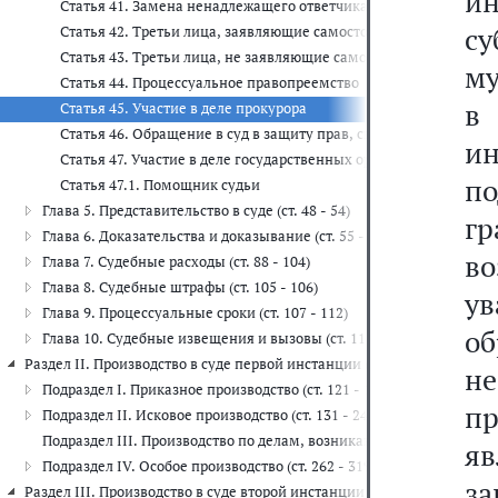
и
Статья 41. Замена ненадлежащего ответчика
с
Статья 42. Третьи лица, заявляющие самостоятельные требова
Статья 43. Третьи лица, не заявляющие самостоятельных треб
му
Статья 44. Процессуальное правопреемство
в
Статья 45. Участие в деле прокурора
Статья 46. Обращение в суд в защиту прав, свобод и законных 
и
Статья 47. Участие в деле государственных органов, органов м
по
Статья 47.1. Помощник судьи
Глава 5. Представительство в суде (ст. 48 - 54)
г
Глава 6. Доказательства и доказывание (ст. 55 - 87)
во
Глава 7. Судебные расходы (ст. 88 - 104)
Глава 8. Судебные штрафы (ст. 105 - 106)
у
Глава 9. Процессуальные сроки (ст. 107 - 112)
об
Глава 10. Судебные извещения и вызовы (ст. 113 - 120)
Раздел II. Производство в суде первой инстанции (ст. 121 - 319)
н
Подраздел I. Приказное производство (ст. 121 - 130)
п
Подраздел II. Исковое производство (ст. 131 - 244.28)
Подраздел III. Производство по делам, возникающим из публичны
яв
Подраздел IV. Особое производство (ст. 262 - 319)
з
Раздел III. Производство в суде второй инстанции (ст. 320 - 375)