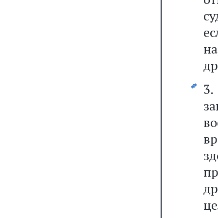
су
ес
н
др
3.
з
во
в
з
п
д
ц