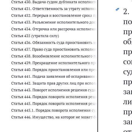
Статья 430. Выдача судом дубликата исполнительного листа или с
Статья 431. Ответственность за утрату исполнительного листа или
2
Статья 432. Перерыв и восстановление срока предъявления испо
п
Статья 433. Разъяснение исполнительного документа
п
Статья 434. Отсрочка или рассрочка исполнения судебного пост
Статья 435 (утратила силу)
о
Статья 436. Обязанность суда приостановить исполнительное про
п
Статья 437. Право суда приостановить исполнительное производст
Статья 438. Возобновление исполнительного производства
с
Статья 439. Прекращение исполнительного производства
с
Статья 440. Порядок приостановления или прекращения исполнит
Статья 441. Подача заявления об оспаривании постановлений дол
пр
Статья 442. Защита прав других лиц при исполнении судебного п
з
Статья 443. Поворот исполнения решения суда
Статья 444. Порядок поворота исполнения решения суда судом пе
ли
Статья 445. Порядок поворота исполнения решения суда судами 
пр
Статья 445.1. Порядок поворота исполнения судебного постанов
Статья 446. Имущество, на которое не может быть обращено взы
за
от