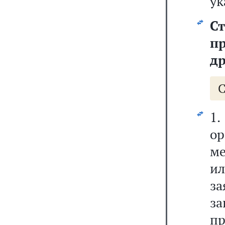
ук
Ст
п
др
1.
ор
ме
ил
з
за
пр