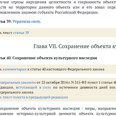
лучае угрозы нарушения целостности и сохранности объек
культурного наследия
дств на территории данного объекта или в его зонах охр
32)
ановленном законом субъекта Российской Федерации.
ы
ья 39.
Утратила силу
.
м. текст
статьи 39
рядок назначения и проведения историко-культурной экспертизы
т. 33 - 39)
Глава VII. Сохранение объекта 
урного наследия
ья 40.
Сохранение объекта культурного наследия
м.
комментарии
к статье 40 настоящего Федерального закона
ьтурного наследия, их территориях
о наследия, включенного в реестр, выявленного объекта культурного н
едеральным законом
от 22 октября 2014 г. N 315-ФЗ пункт 1 стать
едакции,
вступающей в силу
по истечении девяноста дней по
едерального закона
м. текст пункта в предыдущей редакции
Сохранение объекта культурного наследия - меры, направл
ранение историко-культурной ценности объекта культурн