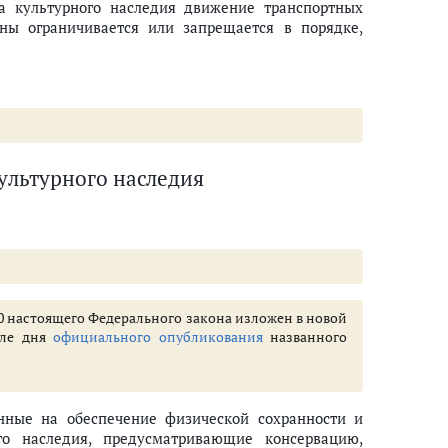
та культурного наследия движение транспортных
аны ограничивается или запрещается в порядке,
культурного наследия
аследия, объекта, обладающего признаками объекта культурного наслед
и 40 настоящего Федерального закона изложен в новой
сле дня
официального опубликования
названного
енные на обеспечение физической сохранности и
ого наследия, предусматривающие консервацию,