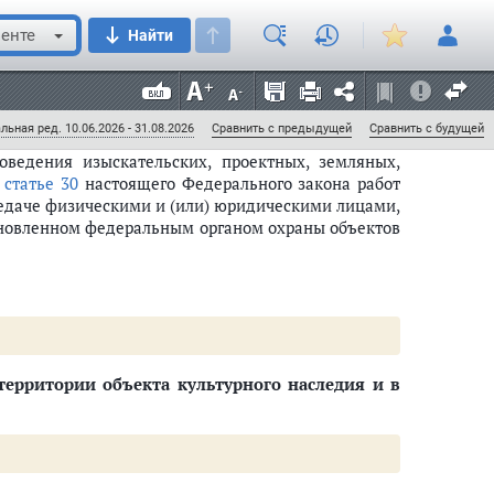
ледия
енте
Найти
ультурного наследия
раны объекта культурного наследия, включенного в
щихся в неудовлетворительном состоянии
та, обладающего признаками объекта культурного
 в правила землепользования и застройки вносятся
государственный учет объектов, обладающих признаками объекта культур
ции
льная ред. 10.06.2026 - 31.08.2026
Сравнить с предыдущей
Сравнить с будущей
оведения изыскательских, проектных, земляных,
в
статье 30
настоящего Федерального закона работ
редаче физическими и (или) юридическими лицами,
ановленном федеральным органом охраны объектов
следия в соответствии со статьей 64 настоящего Федерального закона
ерритории объекта культурного наследия и в
ующей документации