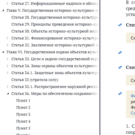
В с
Статья 27. Информационные надписи и обозначения на объектах 
сре
Глава V. Государственная историко-культурная экспертиза (ст.ст. 28 - 
уст
Статья 28. Государственная историко-культурная экспертиза
Статья 29. Принципы проведения историко-культурной экспертиз
Стат
Статья 30. Объекты историко-культурной экспертизы
С
Статья 31. Финансирование историко-культурной экспертизы, по
Статья 32. Заключение историко-культурной экспертизы
Глава VI. Государственная охрана объектов культурного наследия (ст.с
Статья 33. Цели и задачи государственной охраны объектов культ
Статья 34. Зоны охраны объектов культурного наследия
Стат
Статья 34.1. Защитные зоны объектов культурного наследия
Статья 35 (утратила силу)
С
Статья 35.1. Распространение наружной рекламы на объектах кул
Статья 36. Меры по обеспечению сохранности объекта культурног
Ф
Пункт 1
р
Ф
Пункт 2
С
Пункт 3
Пункт 4
1. 
Пункт 5
сох