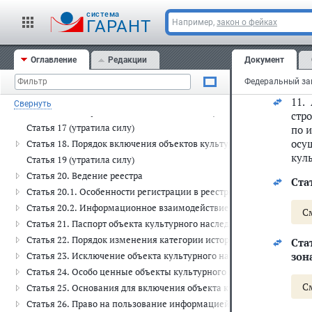
зак
Статья 13. Источники финансирования мероприятий по сохранени
cистема
ГАРАНТ
Например,
закон о фейках
Статья 14. Льготы, предоставляемые физическим или юридически
10.
Статья 14.1. Льготы, предоставляемые физическим и юридически
рее
Оглавление
Редакции
Документ
нас
Глава IV. Единый государственный реестр объектов культурного нас
изм
Статья 15. Единый государственный реестр объектов культурного
Статья 16. Формирование реестра
11.
Свернуть
Статья 16.1. Порядок выявления объектов культурного наследия
стр
Статья 17 (утратила силу)
по 
осу
Статья 18. Порядок включения объектов культурного наследия в р
кул
Статья 19 (утратила силу)
Статья 20. Ведение реестра
Стат
Статья 20.1. Особенности регистрации в реестре объектов культур
Статья 20.2. Информационное взаимодействие при ведении реест
С
Статья 21. Паспорт объекта культурного наследия
Статья 22. Порядок изменения категории историко-культурного з
Ста
зон
Статья 23. Исключение объекта культурного наследия из реестра
Статья 24. Особо ценные объекты культурного наследия народов
С
Статья 25. Основания для включения объекта культурного наслед
Статья 26. Право на пользование информацией об объекте культу