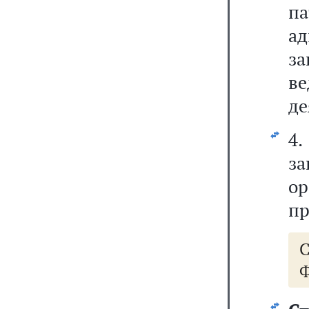
п
ад
з
в
де
4.
за
о
пр
Ф