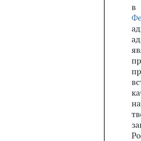
в
Ф
а
а
я
п
пр
в
к
н
т
з
Ро