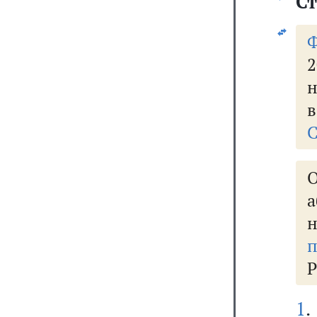
Ст
н
в
С
п
Р
1
.