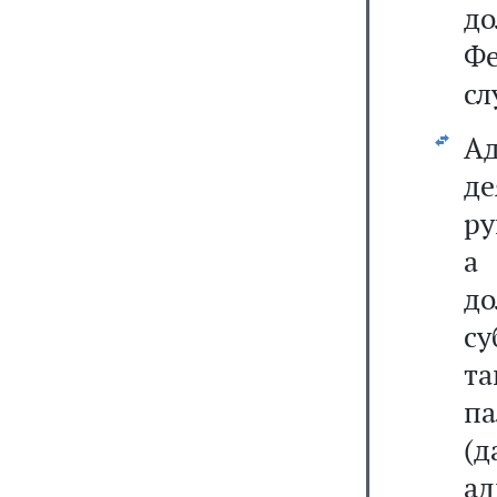
д
Фе
сл
Ад
д
ру
а
д
су
та
па
(
а