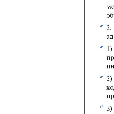
м
об
2
ад
1
пр
пи
2
х
пр
3)