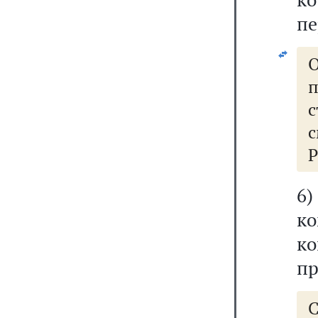
пе
с
Р
6
ко
к
пр