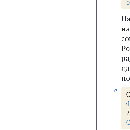
р
Н
н
с
Р
ра
яд
по
С
Ф
2
С