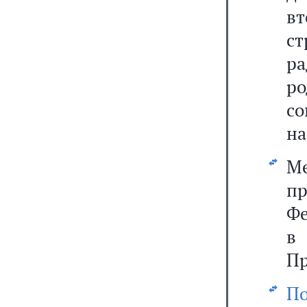
вт
ст
ра
р
со
на
М
п
Фе
Пр
По