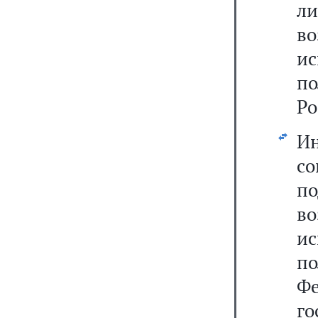
л
в
и
по
Ро
И
с
п
в
и
по
Ф
г