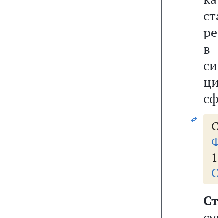
с
ре
в
с
ц
сф
С
Ф
1
С
С
су