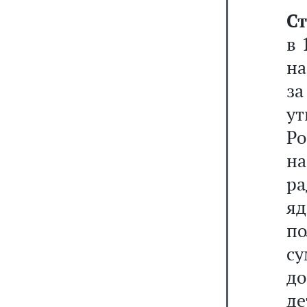
Ст
в 
на
з
у
Р
н
ра
яд
п
су
до
де