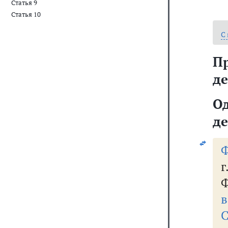
Статья 9
Статья 10
С
П
де
О
де
Ф
Ф
в