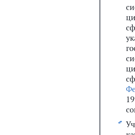
с
ц
с
у
г
с
ц
сф
Ф
19
со
Уч
к