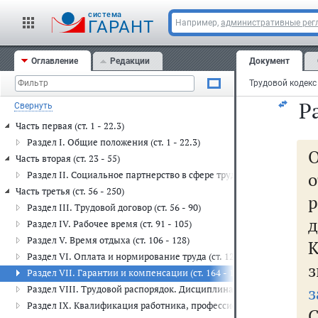
у
cистема
ГАРАНТ
Например,
административные рег
т
Оглавление
Редакции
Документ
бе
Р
Свернуть
Часть первая (ст. 1 - 22.3)
Раздел I. Общие положения (ст. 1 - 22.3)
Часть вторая (ст. 23 - 55)
Раздел II. Социальное партнерство в сфере труда (ст. 23 - 55)
Часть третья (ст. 56 - 250)
р
Раздел III. Трудовой договор (ст. 56 - 90)
д
Раздел IV. Рабочее время (ст. 91 - 105)
Раздел V. Время отдыха (ст. 106 - 128)
К
Раздел VI. Оплата и нормирование труда (ст. 129 - 163)
з
Раздел VII. Гарантии и компенсации (ст. 164 - 188)
з
Раздел VIII. Трудовой распорядок. Дисциплина труда (ст. 189 - 195
Раздел IX. Квалификация работника, профессиональный стандарт, 