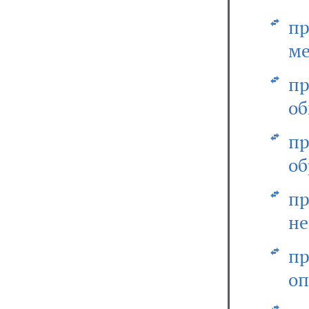
п
ме
п
об
п
об
п
не
п
оп