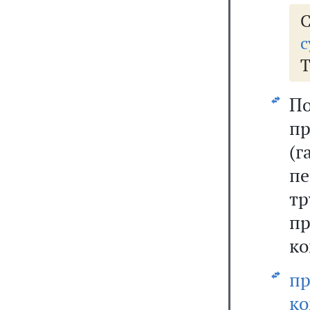
с
Т
По
п
(
пе
т
п
ко
п
ко