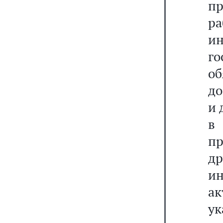
п
ра
ин
г
о
до
и 
в
п
д
и
а
у