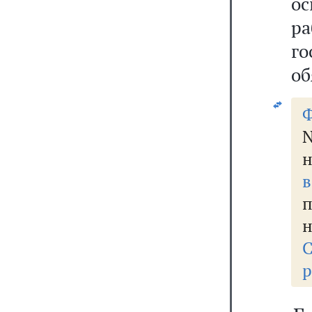
о
р
г
об
Ф
н
в
н
С
р