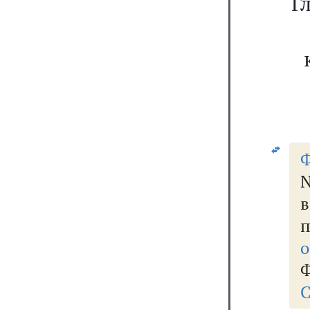
Г
Ф
N
о
Ф
С