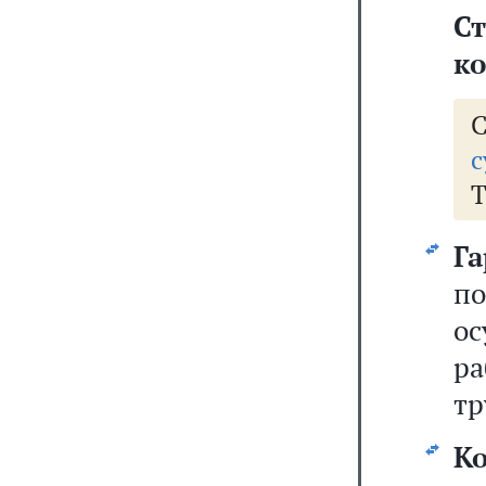
С
к
с
Т
Г
п
о
ра
тр
К