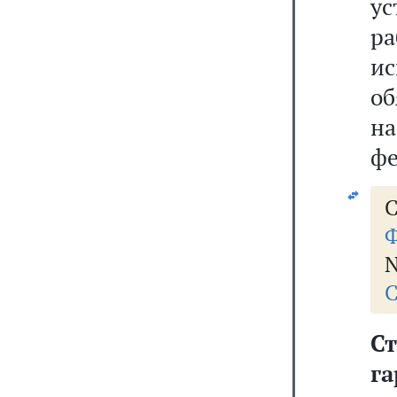
у
р
и
о
н
фе
С
Ф
N
С
Ст
га