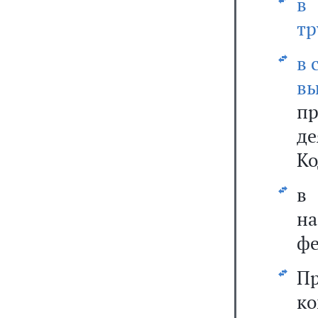
в
тр
в 
в
п
де
Ко
в
н
фе
П
ко