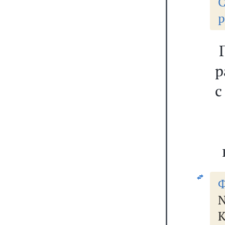
С
р
р
с
Ф
К