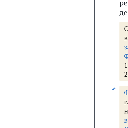
р
де
О
з
Ф
2
Ф
г
н
в