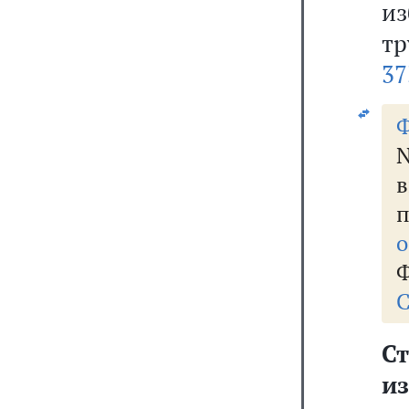
и
тр
37
Ф
N
о
Ф
С
С
и