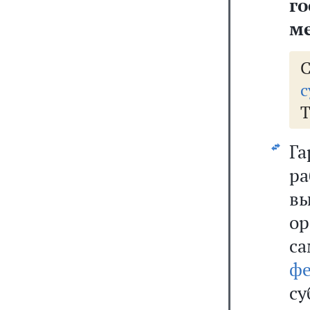
г
ме
с
Т
Га
р
вы
о
с
ф
с