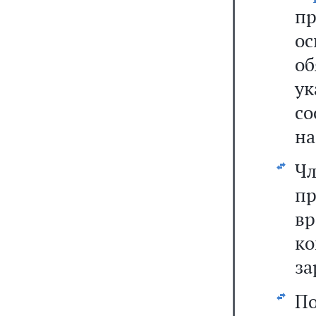
п
ос
о
у
с
на
Ч
пр
вр
к
за
П