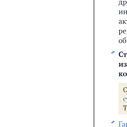
д
и
а
р
об
С
и
к
с
Т
Г