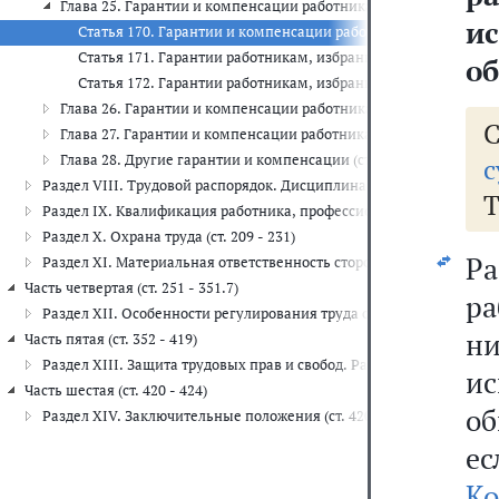
Глава 25. Гарантии и компенсации работникам при исполнении 
и
Статья 170. Гарантии и компенсации работникам, привлек
Статья 171. Гарантии работникам, избранным в профсоюзны
о
Статья 172. Гарантии работникам, избранным на выборные д
Глава 26. Гарантии и компенсации работникам, совмещающим ра
Глава 27. Гарантии и компенсации работникам, связанные с раст
Глава 28. Другие гарантии и компенсации (ст. 182 - 188)
с
Раздел VIII. Трудовой распорядок. Дисциплина труда (ст. 189 - 195
Т
Раздел IX. Квалификация работника, профессиональный стандарт, 
Раздел X. Охрана труда (ст. 209 - 231)
Р
Раздел XI. Материальная ответственность сторон трудового договора
Часть четвертая (ст. 251 - 351.7)
ра
Раздел XII. Особенности регулирования труда отдельных категорий 
ни
Часть пятая (ст. 352 - 419)
Раздел XIII. Защита трудовых прав и свобод. Рассмотрение и разр
и
Часть шестая (ст. 420 - 424)
об
Раздел XIV. Заключительные положения (ст. 420 - 424)
е
Ко