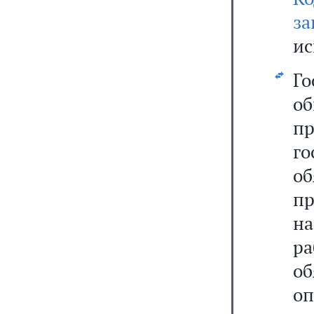
за
ис
Г
о
п
г
о
п
н
р
об
о