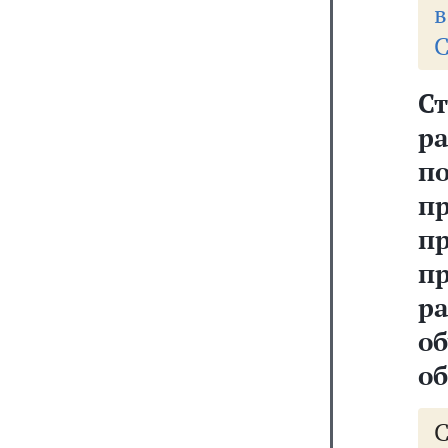
в
С
Ст
р
п
п
п
п
р
о
о