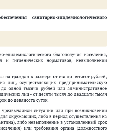
ний, сооружений и транспорта
спечения санитарно-эпидемиологического
я
 перевозка растений, содержащих наркотические средства или психотро
сихоактивных веществ
 (или) социальной реабилитации в связи с потреблением наркотических
о-эпидемиологического благополучия населения,
асных психоактивных веществ или одурманивающих веществ
л и гигиенических нормативов, невыполнении
 на граждан в размере от ста до пятисот рублей;
держащих наркотические средства или психотропные вещества либо их п
 на лиц, осуществляющих предпринимательскую
т до одной тысячи рублей или административное
дических лиц - от десяти тысяч до двадцати тысяч
психотропных веществ
ок до девяноста суток.
ации, перевозки, приобретения, использования, ввоза, вывоза или уни
чрезвычайной ситуации или при возникновении
в или психотропных веществ, а также незаконные приобретение, хранен
 для окружающих, либо в период осуществления на
и) развитию
нтина), либо невыполнение в установленный срок
рте и борьбе с ним
новления) или требования органа (должностного