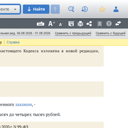
 либо обязательные работы на срок от шестидесяти
енте
Найти
ного здоровью человека, утвержденному
приказом
 2025 г. № 172н, не причинившими вред здоровью
, раны, не повлекшие за собой кратковременного
льная ред. 06.08.2026 - 31.08.2026
Сравнить с предыдущей
Сравнить с будущей
трудоспособности
ту
Справка
 настоящего Кодекса изложена в новой редакции,
нную нравственность (ст. 6.1 - 6.36)
ленного
законом
, -
сяч до четырех тысяч рублей.
 2020 г. N 99-ФЗ