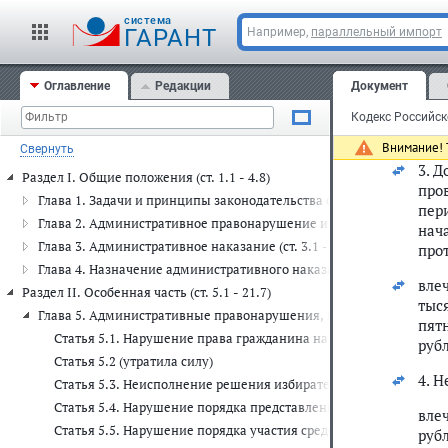
2. 
cистема
ГАРАНТ
Например,
параллельный импорт
мес
вле
Оглавление
Редакции
Документ
дес
лиц
руб
Внимание! Т
Свернуть
3. 
Раздел I. Общие положения (ст. 1.1 - 4.8)
про
Глава 1. Задачи и принципы законодательства об административных
пер
Глава 2. Административное правонарушение и административная отв
нач
Глава 3. Административное наказание (ст. 3.1 - 3.14)
про
Глава 4. Назначение административного наказания (ст. 4.1 - 4.8)
вле
Раздел II. Особенная часть (ст. 5.1 - 21.7)
тыс
Глава 5. Административные правонарушения, посягающие на права 
пят
Статья 5.1. Нарушение права гражданина на ознакомление со 
руб
Статья 5.2 (утратила силу)
4. 
Статья 5.3. Неисполнение решения избирательной комиссии, 
Статья 5.4. Нарушение порядка представления сведений об из
вле
Статья 5.5. Нарушение порядка участия средств массовой ин
руб