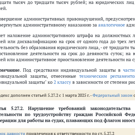
комиссии референдума, наблюдателя, иностранного (международного) н
дцати тысяч до тридцати тысяч рублей; на юридических лиц 
лей.
орах, референдуме
выборах и референдумах порядка и условий проведения предвыборной а
Совершение административных правонарушений, предусмотр
ий рекламы предпринимательской и иной деятельности
вергнутым административному наказанию за
аналогичное
адми
 вопросам референдума вне агитационного периода и в местах, где ее 
чет наложение административного штрафа на должностных ли
о вопросам референдума лицами, которым участие в ее проведении зап
лей или дисквалификацию на срок от одного года до трех л
агитационных материалов с нарушением требований законодательства 
тельность без образования юридического лица, - от тридцати т
вержение или иное разъяснение в защиту чести, достоинства или делов
остановление деятельности на срок до девяноста суток; на 
ционного материала либо информационного материала, относящегося 
лей или административное приостановление деятельности на ср
 выборах и референдумах права на пользование помещениями в ходе из
мечание
. Под средствами индивидуальной защиты в
части
бо осуществление в период избирательной кампании, кампании референ
ивидуальной защиты, отнесенные
техническим регламент
ений о поступлении и расходовании средств, выделенных на подготовку
ивидуальной защиты" ко
2 классу
в зависимости от степени ри
и финансировании избирательной кампании кандидата, избирательного
ржки при финансировании избирательной кампании, кампании референд
декс дополнен статьей 5.27.2 с 1 марта 2025 г. -
Федеральный закон
о
ании, кампании референдума, оказание запрещенной законом материал
тельным комиссиям, комиссиям референдума, кандидатам, избиратель
тья 5.27.2.
Нарушение требований законодательства 
бюллетеня, бюллетеня для голосования на референдуме
тельности по трудоустройству граждан Российской Фе
теней, бюллетеней для голосования на референдуме
ерации для работы на судах, плавающих под флагом иност
ета голосов, определения результатов выборов, референдума, общеросси
рок давности
привлечения к ответственности по ст. 5.27.2
 или о результатах выборов