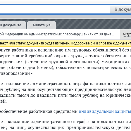
Нарушение работодателем установленного
порядка
проведения
В докум
тах или ее непроведение -
чет предупреждение или наложение административного штрафа
О документе
Аннотация
яти тысяч рублей; на лиц, осуществляющих предприниматель
а, - от пяти тысяч до десяти тысяч рублей; на юридических 
Кодекс Российской Федерации об административных правонарушениях от 30 декабря 2001 г. N 195-ФЗ (КоАП РФ) (с изменениями и дополнениями)
Актуа
лей.
екст или статус документа будет изменен. Подробнее см. в справке к докумен
Допуск работника к исполнению им трудовых обязанностей бе
верки знаний требований охраны труда, а также обязательны
 правонарушениях (ст. 1.1 - 1.8)
иодических (в течение трудовой деятельности) медицинских
етственность (ст. 2.1 - 2.10)
але рабочего дня (смены), обязательных психиатрических о
тивопоказаний -
чет наложение административного штрафа на должностных лиц
яч рублей; на лиц, осуществляющих предпринимательскую деят
граждан (ст. 5.1 - 5.69)
надцати тысяч до двадцати пяти тысяч рублей; на юридических
списком избирателей, участников референдума
лей.
Необеспечение работников средствами
индивидуальной защиты
комиссии референдума. Непредставление сведений и материалов по зап
бирателях, участниках референдума
чет наложение административного штрафа на должностных лиц
формации в информационном обеспечении выборов, референдумов, общер
лей; на лиц, осуществляющих предпринимательскую деятель