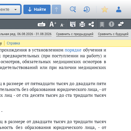
 специальной оценки условий труда на рабочих
енте
Найти
 на должностных лиц в размере от пяти тысяч до
скую деятельность без образования юридического
лиц - от шестидесяти тысяч до восьмидесяти тысяч
льная ред. 06.08.2026 - 31.08.2026
Сравнить с предыдущей
Сравнить с будущей
ту
Справка
з прохождения в установленном
порядке
обучения и
х предварительных (при поступлении на работу) и
 осмотров, обязательных медицинских осмотров в
свидетельствований или при наличии медицинских
 в размере от пятнадцати тысяч до двадцати пяти
ельность без образования юридического лица, - от
 лиц - от ста десяти тысяч до ста тридцати тысяч
-
росу избирательной комиссии, комиссии референдума
 в размере от двадцати тысяч до тридцати тысяч
оссийского голосования
ность без образования юридического лица, - от