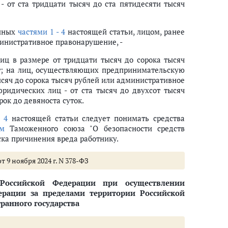
аблюдателя, доверенного лица или уполномоченного представителя кан
- от ста тридцати тысяч до ста пятидесяти тысяч
гитации, агитации по вопросам референдума на каналах организаций, 
енных
частями 1 - 4
настоящей статьи, лицом, ранее
нистративное правонарушение, -
проведение запрещено законодательством о выборах и референдумах
ц в размере от тридцати тысяч до сорока тысяч
рещено федеральным законом
ет; на лиц, осуществляющих предпринимательскую
о выборах и референдумах
ысяч до сорока тысяч рублей или административное
ой репутации
юридических лиц - от ста тысяч до двухсот тысяч
к выборам, референдуму, общероссийскому голосованию
ок до девяноста суток.
бирательной кампании, подготовки и проведения референдума
 4
настоящей статьи следует понимать средства
дума благотворительной деятельности с нарушением законодательства 
ом
Таможенного союза "О безопасности средств
 и проведение выборов, референдума
ска причинения вреда работнику.
 объединения, деятельности инициативной группы по проведению рефер
ума
т 9 ноября 2024 г. N 378-ФЗ
ьной поддержки, связанные с проведением выборов, референдума выпол
ным объединениям, инициативным группам по проведению референдума
Российской Федерации при осуществлении
дерации за пределами территории Российской
ранного государства
йского голосования, порядка составления протокола об итогах голосова