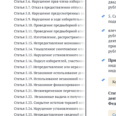
Статья 5.6. Нарушение прав члена избирательной комиссии, 
два
руб
Статья 5.7. Отказ в предоставлении отпуска для участия в выб
Статья 5.8. Нарушение предусмотренных законодательством о 
5. 
Статья 5.9. Нарушение в ходе избирательной кампании услов
под
Статья 5.10. Проведение предвыборной агитации, агитации по
вле
Статья 5.11. Проведение предвыборной агитации, агитации п
руб
Статья 5.12. Изготовление, распространение или размещение 
дея
Статья 5.13. Непредоставление возможности обнародовать опро
при
Статья 5.14. Умышленное уничтожение или повреждение агита
руб
Статья 5.15. Нарушение установленного законодательством о
При
Статья 5.16. Подкуп избирателей, участников референдума ли
инд
Статья 5.17. Непредоставление или неразмещение отчета, свед
инд
Статья 5.18. Незаконное использование денежных средств пр
Статья 5.19. Использование незаконной материальной подде
Ко
Статья 5.20. Незаконное финансирование избирательной камп
Статья 5.21. Несвоевременное перечисление средств избира
Ста
Статья 5.22. Незаконные выдача и получение избирательного 
дея
Статья 5.23. Сокрытие остатков тиражей избирательных бюлле
Фед
Статья 5.24. Нарушение установленного законом порядка подсч
C
Статья 5.25. Непредоставление сведений об итогах голосования