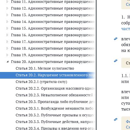
Глава 11. Административные правонарушения на транспорте (ст. 11
С
Глава 12. Административные правонарушения в области дорожного 
Глава 13. Административные правонарушения в области связи и инф
1. 
Глава 14. Административные правонарушения в области предприни
соб
час
Глава 15. Административные правонарушения в области финансов, 
Глава 16. Административные правонарушения в области таможенног
вле
Глава 17. Административные правонарушения, посягающие на инсти
обя
Глава 18. Административные правонарушения в области защиты Го
на ю
Глава 19. Административные правонарушения против порядка управ
Глава 20. Административные правонарушения, посягающие на обще
Ст
Статья 20.1. Мелкое хулиганство
Статья 20.2. Нарушение установленного порядка организации 
1.1
или
Статья 20.2.1 (утратила силу)
Статья 20.2.2. Организация массового одновременного пребыв
вле
Статья 20.2.3. Невыполнение обязанностей по информированию
или
Статья 20.3. Пропаганда либо публичное демонстрирование н
сут
Статья 20.3.1. Возбуждение ненависти либо вражды, а равно у
тыся
Статья 20.3.2. Публичные призывы к осуществлению действий
Ф
Статья 20.3.3. Публичные действия, направленные на дискре
С
Статья 20.3.4. Призывы к введению мер ограничительного хар