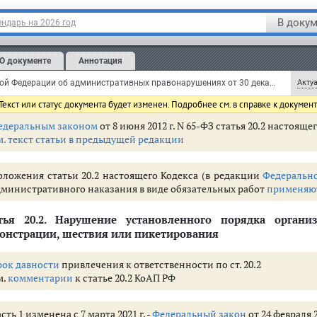
кут наложение административного штрафа в размере от
инистративный арест на срок до пятнадцати суток.
В докум
ндарь на 2026 год
атья 20.1 дополнена примечанием с 29 марта 2019 г. -
Федеральный 
О документе
Аннотация
мечание.
Обо всех случаях возбуждения дел об администрат
Кодекс Российской Федерации об административных правонарушениях от 30 декабря 2001 г. N 195-ФЗ (КоАП РФ) (с изменениями и дополнениями)
Актуа
настоящей статьи, в течение двадцати четырех часов уведом
екст или статус документа будет изменен. Подробнее см. в справке к докумен
едеральным законом
от 8 июня 2012 г. N 65-ФЗ статья 20.2 настоящ
м. текст статьи в предыдущей редакции
 правонарушениях (ст. 1.1 - 1.8)
етственность (ст. 2.1 - 2.10)
оложения статьи 20.2 настоящего Кодекса (в редакции
Федерально
дминистративного наказания в виде обязательных работ
применяю
тья 20.2.
Нарушение установленного порядка организ
граждан (ст. 5.1 - 5.69)
онстрации, шествия или пикетирования
вье, санитарно-эпидемиологическое благополучие населения и обществе
венности (ст. 7.1 - 7.35)
рок давности
привлечения к ответственности по ст. 20.2
ужающей среды, природопользования и обращения с животными (ст. 8.1 
м.
комментарии
к статье 20.2 КоАП РФ
оительстве и энергетике (ст. 9.1 - 9.24)
, ветеринарии и мелиорации земель (ст. 10.1 - 10.14)
сть 1 изменена с 7 марта 2021 г. -
Федеральный закон
от 24 февраля 2