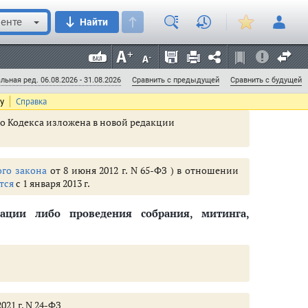
 двухсот тысяч до трехсот тысяч рублей или
енте
Найти
закон
от 18 марта 2019 г. N 28-ФЗ
ивных правонарушениях, предусмотренных
частями
льная ред. 06.08.2026 - 31.08.2026
Сравнить с предыдущей
Сравнить с будущей
ляются органы прокуратуры Российской Федерации.
ту
Справка
его Кодекса изложена в новой редакции
го закона
от 8 июня 2012 г. N 65-ФЗ ) в отношении
тся
с 1 января 2013 г.
ации либо проведения собрания, митинга,
нную нравственность (ст. 6.1 - 6.36)
- 8.55)
021 г. N 24-ФЗ