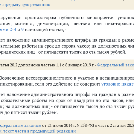
.1 - 11.33)
м. предыдущую редакцию
движения (ст. 12.1 - 12.37)
ормации (ст. 13.1 - 13.56)
Нарушение организатором публичного мероприятия устано
мательской деятельности и деятельности саморегулируемых организаций
рания, митинга, демонстрации, шествия или пикетирован
тями 2-4
и
9
настоящей статьи, -
налогов и сборов, страхования, рынка ценных бумаг, добычи, производ
о дела (нарушения таможенных правил) (ст. 16.1 - 16.24)
чет наложение административного штрафа на граждан в разме
туты государственной власти (ст. 17.1 - 17.17)
зательные работы на срок до сорока часов; на должностных лиц
сударственной границы РФ и обеспечения режима пребывания иностранны
ридических лиц - от пятидесяти тысяч до ста тысяч рублей.
ления (ст. 19.1 - 19.38)
ственный порядок и общественную безопасность (ст. 20.1 - 20.37)
атья 20.2 дополнена частью 1.1 с 8 января 2019 г. -
Федеральный зак
либо проведения собрания, митинга, демонстрации, шествия или пикет
. Вовлечение несовершеннолетнего в участие в несанкциониро
 пикетировании, если это действие не содержит
уголовно нака
ания и (или) передвижения граждан в общественных местах, повлекши
чет наложение административного штрафа на граждан в размер
 граждан, органа исполнительной власти субъекта Российской Федерац
 обязательные работы на срок от двадцати до ста часов, ил
ацистской атрибутики или символики, либо атрибутики или символики 
ок; на должностных лиц - от пятидесяти тысяч до ста тысяч ру
нижение человеческого достоинства
ч до пятисот тысяч рублей.
, направленных на нарушение территориальной целостности Российской
едеральным законом
от 21 июля 2014 г. N 258-ФЗ в часть 2 статьи 
дитацию использования Вооруженных Сил Российской Федерации в целя
м. текст части в предыдущей редакции
актера в отношении Российской Федерации, граждан Российской Федера