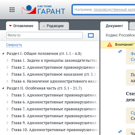
вле
cистема
адм
ГАРАНТ
Например,
производственный кале
Ст
Оглавление
Редакции
Документ
При
3 - 5
Внимание! Т
Свернуть
Ф
Раздел I. Общие положения (ст. 1.1 - 4.8)
С
Глава 1. Задачи и принципы законодательства об административных
Глава 2. Административное правонарушение и административная отв
Глава 3. Административное наказание (ст. 3.1 - 3.14)
П
а
Глава 4. Назначение административного наказания (ст. 4.1 - 4.8)
Раздел II. Особенная часть (ст. 5.1 - 21.7)
Ста
Глава 5. Административные правонарушения, посягающие на права 
дем
Глава 6. Административные правонарушения, посягающие на здоро
Глава 7. Административные правонарушения в области охраны собст
C
Глава 8. Административные правонарушения в области охраны окр
С
Глава 9. Административные правонарушения в промышленности, стр
Глава 10. Административные правонарушения в сельском хозяйстве
Ча