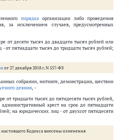
вленного
порядка
организации либо проведения
 (ст. 14.1 - 14.68)
ия, за исключением случаев, предусмотренных
ства, использования и обращения драгоценных металлов и драгоценных к
ре от десяти тысяч до двадцати тысяч рублей или
 - от пятнадцати тысяч до тридцати тысяч рублей;
х граждан или лиц без гражданства на территории РФ (ст. 18.1 - 18.2
он
от 27 декабря 2018 г. N 557-ФЗ
ирования
ванных собрании, митинге, демонстрации, шествии
зуемого деяния
, -
х нарушение общественного порядка
е от тридцати тысяч до пятидесяти тысяч рублей,
ии или органа местного самоуправления о принятии организатором пуб
и административный арест на срок до пятнадцати
экстремистских организаций, либо иных атрибутики или символики, пр
блей; на юридических лиц - от двухсот пятидесяти
 Федерации
20.2 настоящего Кодекса внесены изменения
х защиты интересов Российской Федерации и ее граждан, поддержания 
ции или российских юридических лиц