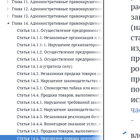
Глава 11. Административные правонарушения на транспорте (ст. 11
ра
Глава 12. Административные правонарушения в области дорожного 
з
Глава 13. Административные правонарушения в области связи и инф
Глава 14. Административные правонарушения в области предприни
(н
Статья 14.1. Осуществление предпринимательской деятельност
ст
Статья 14.1.1. Незаконные организация и проведение азартных
Статья 14.1.1-1. Нарушение организаторами азартных игр в б
и
Статья 14.1.2. Осуществление предпринимательской деятельнос
п
Статья 14.1.3. Осуществление предпринимательской деятельн
р
Статья 14.1.4 (утратила силу)
Статья 14.2. Незаконная продажа товаров (иных вещей), свобо
п
Статья 14.3. Нарушение законодательства о рекламе
по
Статья 14.3.1. Спонсорство табака или никотинсодержащей пр
Статья 14.4. Продажа товаров, выполнение работ либо оказан
ис
Статья 14.4.1. Нарушение требований законодательства в обла
ча
Статья 14.4.2. Нарушение законодательства об обращении лека
Статья 14.4.3. Незаконная реализация билетов, абонементов 
-
Статья 14.4.4. Возмездное оказание услуг, в том числе посре
Статья 14.5. Продажа товаров, выполнение работ либо оказан
в
Статья 14.6. Нарушение порядка ценообразования