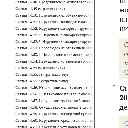
ин
Статья 14.48. Представление недостоверных результатов иссле
мо
Статья 14.49 (утратила силу)
Статья 14.50. Неисполнение обязанностей и требований при о
ил
Статья 14.51. Нарушение законодательства Российской Федерац
ни
Статья 14.52. Нарушение саморегулируемой организацией об
Статья 14.52.1. Нарушение саморегулируемой организацией а
Статья 14.52.2. Нарушение саморегулируемой организацией в
С
Статья 14.53. Несоблюдение ограничений и (или) нарушение 
с
Статья 14.53.1. Незаконное перемещение (транспортировка) 
м
Статья 14.54. Нарушение установленного порядка проведения 
Статья 14.55 (утратила силу)
С
Статья 14.55.1 (утратила силу)
Статья 14.55.2 (утратила силу)
Ст
Статья 14.56. Незаконное осуществление деятельности по пред
Статья 14.56.1. Незаконное привлечение инвестиций физическ
2
Статья 14.57. Нарушение требований законодательства о защит
де
Статья 14.58. Осуществление проката фильма и (или) показа ф
Статья 14.59. Нарушение экспертной организацией требований
Статья 14.60. Нарушение юридическим лицом, индивидуальны
С
Статья 14.61. Нарушение установленного порядка предоставлен