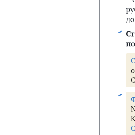
ру
до
Ст
по
о
Ф
N
К
С