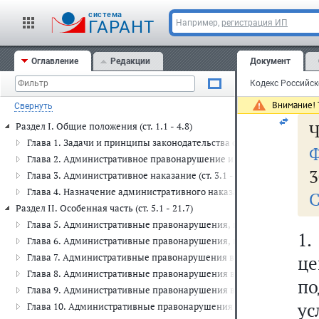
cистема
ГАРАНТ
Например,
регистрация ИП
о
Оглавление
Редакции
Документ
Внимание! Т
Свернуть
Ч
Раздел I. Общие положения (ст. 1.1 - 4.8)
Глава 1. Задачи и принципы законодательства об административных
Ф
Глава 2. Административное правонарушение и административная отв
3
Глава 3. Административное наказание (ст. 3.1 - 3.14)
Глава 4. Назначение административного наказания (ст. 4.1 - 4.8)
С
Раздел II. Особенная часть (ст. 5.1 - 21.7)
Глава 5. Административные правонарушения, посягающие на права 
1.
Глава 6. Административные правонарушения, посягающие на здоро
Глава 7. Административные правонарушения в области охраны собст
це
Глава 8. Административные правонарушения в области охраны окр
по
Глава 9. Административные правонарушения в промышленности, стр
у
Глава 10. Административные правонарушения в сельском хозяйстве