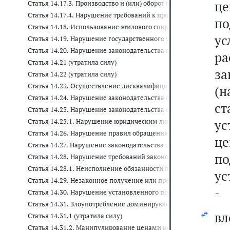
це
Статья 14.17.3. Производство и (или) оборот порошкообразной
Статья 14.17.4. Нарушение требований к производству и (или) 
по
Статья 14.18. Использование этилового спирта, произведенно
у
Статья 14.19. Нарушение государственного учета в области пр
Статья 14.20. Нарушение законодательства об экспортном конт
ра
Статья 14.21 (утратила силу)
з
Статья 14.22 (утратила силу)
Статья 14.23. Осуществление дисквалифицированным лицом д
(н
Статья 14.24. Нарушение законодательства об организованных 
ст
Статья 14.25. Нарушение законодательства о государственно
ус
Статья 14.25.1. Нарушение юридическим лицом обязанностей 
Статья 14.26. Нарушение правил обращения с ломом и отходам
це
Статья 14.27. Нарушение законодательства о лотереях
п
Статья 14.28. Нарушение требований законодательства об учас
Статья 14.28.1. Неисполнение обязанности по ведению реестр
ус
Статья 14.29. Незаконное получение или предоставление креди
-
Статья 14.30. Нарушение установленного порядка сбора, хран
Статья 14.31. Злоупотребление доминирующим положением на
в
Статья 14.31.1 (утратила силу)
Статья 14.31.2. Манипулирование ценами на оптовом и (или) 