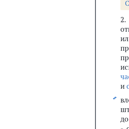
С
2.
от
ил
пр
пр
ис
ча
и
в
шт
до
- 