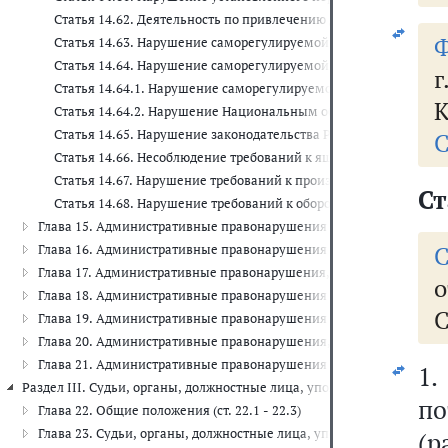
Статья 14.62. Деятельность по привлечению денежных средств 
Ф
Статья 14.63. Нарушение саморегулируемой организацией в об
Статья 14.64. Нарушение саморегулируемой организацией в об
Статья 14.64.1. Нарушение саморегулируемой организацией в 
К
Статья 14.64.2. Нарушение Национальным объединением само
Статья 14.65. Нарушение законодательства Российской Федерац
С
Статья 14.66. Несоблюдение требований к ящикам для сбора бл
Статья 14.67. Нарушение требований к производству или оборо
Ст
Статья 14.68. Нарушение требований к обороту метанола и ме
Глава 15. Административные правонарушения в области финансов, 
Глава 16. Административные правонарушения в области таможенног
Глава 17. Административные правонарушения, посягающие на инсти
о
Глава 18. Административные правонарушения в области защиты Го
Глава 19. Административные правонарушения против порядка управ
Глава 20. Административные правонарушения, посягающие на обще
Глава 21. Административные правонарушения в области воинского уч
1.
Раздел III. Судьи, органы, должностные лица, уполномоченные рассм
п
Глава 22. Общие положения (ст. 22.1 - 22.3)
Глава 23. Судьи, органы, должностные лица, уполномоченные расс
(