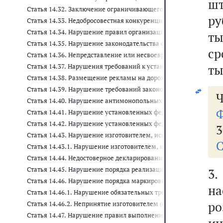
шт
Статья 14.32. Заключение ограничивающего конкуренцию сог
ру
Статья 14.33. Недобросовестная конкуренция
Статья 14.34. Нарушение правил организации деятельности по 
ты
Статья 14.35. Нарушение законодательства о государственном
ср
Статья 14.36. Непредставление или несвоевременное представ
ты
Статья 14.37. Нарушения требований к установке и (или) эксп
Статья 14.38. Размещение рекламы на дорожных знаках и тран
Статья 14.39. Нарушение требований законодательства об оказ
Ч
Статья 14.40. Нарушение антимонопольных правил, установле
Ф
Статья 14.41. Нарушение установленных федеральным законом
Статья 14.42. Нарушение установленных федеральным законом 
3
Статья 14.43. Нарушение изготовителем, исполнителем (лицо
С
Статья 14.43.1. Нарушение изготовителем, исполнителем (лиц
Статья 14.44. Недостоверное декларирование соответствия про
Статья 14.45. Нарушение порядка реализации продукции, под
3
Статья 14.46. Нарушение порядка маркировки продукции, под
н
Статья 14.46.1. Нарушение обязательных требований к марк
р
Статья 14.46.2. Непринятие изготовителем (исполнителем, п
Статья 14.47. Нарушение правил выполнения работ по сертифи