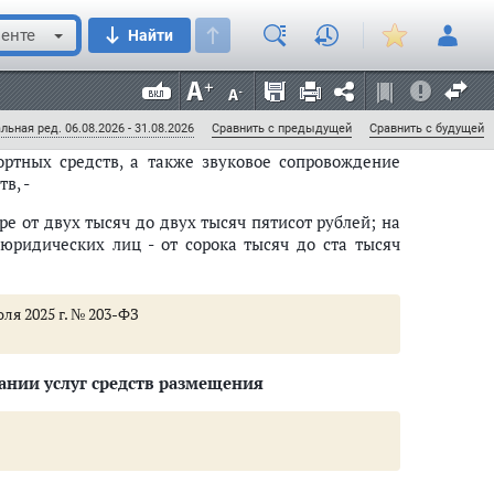
тным средством, и другим участникам дорожного
енте
Найти
итального строительства
е от двух тысяч до двух тысяч пятисот рублей; на
а юридических лиц - от двухсот тысяч до пятисот
льная ред. 06.08.2026 - 31.08.2026
Сравнить с предыдущей
Сравнить с будущей
ртных средств, а также звуковое сопровождение
в, -
менной администрации
е от двух тысяч до двух тысяч пятисот рублей; на
юридических лиц - от сорока тысяч до ста тысяч
щих право на их получение
ументов, дающих право на получение входных билетов на матчи чемпион
ля 2025 г. № 203-ФЗ
им
ании услуг средств размещения