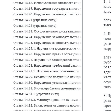
1. 
Статья 14.18. Использование этилового спирта, произведенно
кла
Статья 14.19. Нарушение государственного учета в области пр
кла
Статья 14.20. Нарушение законодательства об экспортном конт
вле
Статья 14.21 (утратила силу)
тыся
Статья 14.22 (утратила силу)
Статья 14.23. Осуществление дисквалифицированным лицом д
2. 
Статья 14.24. Нарушение законодательства об организованных 
нев
Статья 14.25. Нарушение законодательства о государственно
рег
нар
Статья 14.25.1. Нарушение юридическим лицом обязанностей 
Статья 14.26. Нарушение правил обращения с ломом и отходам
вле
Статья 14.27. Нарушение законодательства о лотереях
руб
Статья 14.28. Нарушение требований законодательства об учас
реа
Статья 14.28.1. Неисполнение обязанности по ведению реестр
адм
час
Статья 14.29. Незаконное получение или предоставление креди
осу
Статья 14.30. Нарушение установленного порядка сбора, хран
пяти
Статья 14.31. Злоупотребление доминирующим положением на
Статья 14.31.1 (утратила силу)
3. 
Статья 14.31.2. Манипулирование ценами на оптовом и (или) 
раз
пре
Статья 14.32. Заключение ограничивающего конкуренцию сог
при