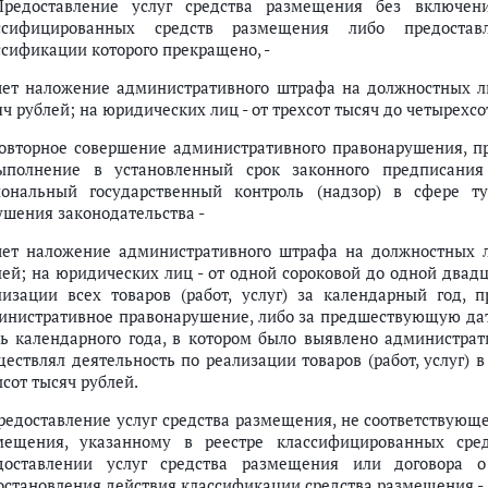
Предоставление услуг средства размещения без включен
го из непищевого сырья, спиртосодержащей непищевой продукции, фарм
ссифицированных средств размещения либо предостав
оизводства и оборота этилового спирта, алкогольной и спиртосодержащей
ссификации которого прекращено, -
роле
чет наложение административного штрафа на должностных ли
ч рублей; на юридических лиц - от трехсот тысяч до четырехсо
еятельности по управлению юридическим лицом
Повторное совершение административного правонарушения, 
торгах
ыполнение в установленный срок законного предписания 
й регистрации юридических лиц и индивидуальных предпринимателей
иональный государственный контроль (надзор) в сфере ту
ушения законодательства -
по установлению и представлению информации о своих бенефициарных 
и цветных и черных металлов и их отчуждения
чет наложение административного штрафа на должностных л
лей; на юридических лиц - от одной сороковой до одной двад
тии в долевом строительстве многоквартирных домов и (или) иных объе
лизации всех товаров (работ, услуг) за календарный год,
а членов жилищно-строительного кооператива, осуществляющего строит
инистративное правонарушение, либо за предшествующую да
ть календарного года, в котором было выявлено администра
тного отчета
ществлял деятельность по реализации товаров (работ, услуг)
ения, защиты и обработки сведений, составляющих кредитную историю
сот тысяч рублей.
 товарном рынке
Предоставление услуг средства размещения, не соответствующ
розничных рынках электрической энергии (мощности)
мещения, указанному в реестре классифицированных сре
доставлении услуг средства размещения или договора о
лашения, осуществление ограничивающих конкуренцию согласованных д
остановления действия классификации средства размещения -