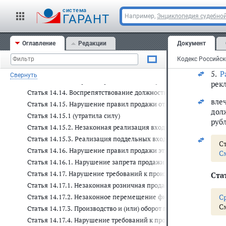
рек
Статья 14.8. Нарушение иных прав потребителей
cистема
ГАРАНТ
Например,
Энциклопедия судебной
дви
Статья 14.9. Ограничение конкуренции органами власти, орга
Статья 14.9.1. Нарушение порядка осуществления мероприятий 
вле
Оглавление
Редакции
Документ
дол
Статья 14.10. Незаконное использование средств индивидуализа
тыс
Статья 14.11. Незаконное получение кредита или займа
Статья 14.12. Фиктивное или преднамеренное банкротство
5.
Р
Свернуть
Статья 14.13. Неправомерные действия при банкротстве
рек
Статья 14.14. Воспрепятствование должностными лицами кре
вле
Статья 14.15. Нарушение правил продажи отдельных видов тов
дол
Статья 14.15.1 (утратила силу)
руб
Статья 14.15.2. Незаконная реализация входных билетов на ма
Статья 14.15.3. Реализация поддельных входных билетов на м
Ст
Статья 14.16. Нарушение правил продажи этилового спирта, а
С
Статья 14.16.1. Нарушение запрета продажи безалкогольных т
Статья 14.17. Нарушение требований к производству или оборо
Стат
Статья 14.17.1. Незаконная розничная продажа алкогольной 
C
Статья 14.17.2. Незаконное перемещение физическими лицами
С
Статья 14.17.3. Производство и (или) оборот порошкообразной
Статья 14.17.4. Нарушение требований к производству и (или) 