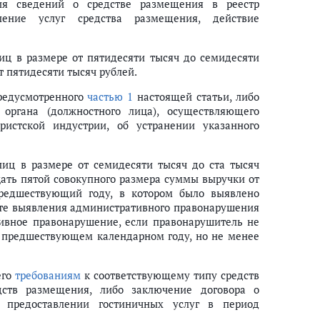
ия сведений о средстве размещения в реестр
ацевтической субстанции спирта этилового (этанола) для производства
ление услуг средства размещения, действие
 продукции
ц в размере от пятидесяти тысяч до семидесяти
т пятидесяти тысяч рублей.
предусмотренного
частью 1
настоящей статьи, либо
органа (должностного лица), осуществляющего
ристской индустрии, об устранении указанного
владельцах
иц в размере от семидесяти тысяч до ста тысяч
цать пятой совокупного размера суммы выручки от
ктов недвижимости
 предшествующий году, в котором было выявлено
ельство многоквартирного дома
те выявления административного правонарушения
тивное правонарушение, если правонарушитель не
 в предшествующем календарном году, но не менее
его
требованиям
к соответствующему типу средств
дств размещения, либо заключение договора о
 предоставлении гостиничных услуг в период
ействий, координация экономической деятельности