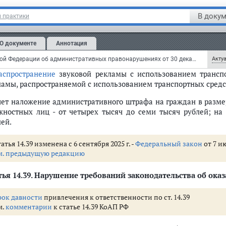
ламы, ограничивающей обзор лицу, управляющему транспор
В докум
 практики
жения, -
нами местного самоуправления
и (или) процедур при реализации проекта по строительству объекта кап
чет наложение административного штрафа на граждан в размер
О документе
Аннотация
жностных лиц - от десяти тысяч до двадцати тысяч рублей; н
ции товаров (работ, услуг)
яч рублей.
Кодекс Российской Федерации об административных правонарушениях от 30 декабря 2001 г. N 195-ФЗ (КоАП РФ) (с изменениями и дополнениями)
Актуа
аспространение
звуковой рекламы с использованием транспо
ламы, распространяемой с использованием транспортных средст
дитной или иной финансовой организации осуществлению функций вре
чет наложение административного штрафа на граждан в размер
аров
жностных лиц - от четырех тысяч до семи тысяч рублей; на 
лей.
тчи чемпионата Европы по футболу UEFA 2020 года или документов, даю
атчи чемпионата Европы по футболу UEFA 2020 года или поддельных док
атья 14.39 изменена с 6 сентября 2025 г. -
Федеральный закон
от 7 ию
лкогольной и спиртосодержащей продукции
м. предыдущую редакцию
онизирующих напитков (в том числе энергетических) несовершеннолетн
ту этилового спирта, алкогольной и спиртосодержащей продукции
ья 14.39.
Нарушение требований законодательства об оказ
и спиртосодержащей пищевой продукции физическими лицами
рок давности
привлечения к ответственности по ст. 14.39
 алкогольной продукции
м.
комментарии
к статье 14.39 КоАП РФ
 спиртосодержащей продукции
обороту пива и пивных напитков, сидра, пуаре, медовухи