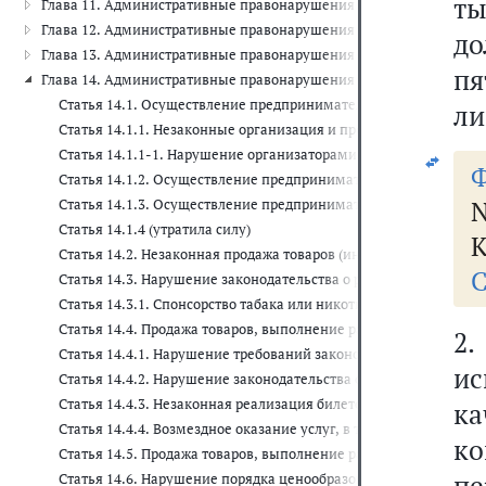
ты
Глава 11. Административные правонарушения на транспорте (ст. 11
Глава 12. Административные правонарушения в области дорожного 
до
Глава 13. Административные правонарушения в области связи и инф
пя
Глава 14. Административные правонарушения в области предприни
Статья 14.1. Осуществление предпринимательской деятельност
ли
Статья 14.1.1. Незаконные организация и проведение азартных
Статья 14.1.1-1. Нарушение организаторами азартных игр в б
Статья 14.1.2. Осуществление предпринимательской деятельнос
N
Статья 14.1.3. Осуществление предпринимательской деятельн
Статья 14.1.4 (утратила силу)
К
Статья 14.2. Незаконная продажа товаров (иных вещей), свобо
С
Статья 14.3. Нарушение законодательства о рекламе
Статья 14.3.1. Спонсорство табака или никотинсодержащей пр
Статья 14.4. Продажа товаров, выполнение работ либо оказан
2
Статья 14.4.1. Нарушение требований законодательства в обла
ис
Статья 14.4.2. Нарушение законодательства об обращении лека
Статья 14.4.3. Незаконная реализация билетов, абонементов 
к
Статья 14.4.4. Возмездное оказание услуг, в том числе посре
к
Статья 14.5. Продажа товаров, выполнение работ либо оказан
пе
Статья 14.6. Нарушение порядка ценообразования