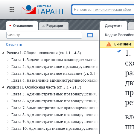
cистема
ГАРАНТ
Например,
технологический сбор
о
Оглавление
Редакции
Документ
Внимание! Т
Свернуть
1
Раздел I. Общие положения (ст. 1.1 - 4.8)
Глава 1. Задачи и принципы законодательства об административных
с
Глава 2. Административное правонарушение и административная отв
ра
Глава 3. Административное наказание (ст. 3.1 - 3.14)
д
Глава 4. Назначение административного наказания (ст. 4.1 - 4.8)
Раздел II. Особенная часть (ст. 5.1 - 21.7)
пр
Глава 5. Административные правонарушения, посягающие на права 
ре
Глава 6. Административные правонарушения, посягающие на здоро
Глава 7. Административные правонарушения в области охраны собст
в
Глава 8. Административные правонарушения в области охраны окр
Глава 9. Административные правонарушения в промышленности, стр
шт
Глава 10. Административные правонарушения в сельском хозяйстве