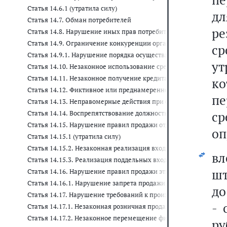
Статья 14.6.1 (утратила силу)
д
Статья 14.7. Обман потребителей
р
Статья 14.8. Нарушение иных прав потребителей
Статья 14.9. Ограничение конкуренции органами власти, орга
с
Статья 14.9.1. Нарушение порядка осуществления мероприятий 
у
Статья 14.10. Незаконное использование средств индивидуализа
Статья 14.11. Незаконное получение кредита или займа
к
Статья 14.12. Фиктивное или преднамеренное банкротство
пе
Статья 14.13. Неправомерные действия при банкротстве
с
Статья 14.14. Воспрепятствование должностными лицами кре
Статья 14.15. Нарушение правил продажи отдельных видов тов
оп
Статья 14.15.1 (утратила силу)
Статья 14.15.2. Незаконная реализация входных билетов на ма
в
Статья 14.15.3. Реализация поддельных входных билетов на м
шт
Статья 14.16. Нарушение правил продажи этилового спирта, а
Статья 14.16.1. Нарушение запрета продажи безалкогольных т
до
Статья 14.17. Нарушение требований к производству или оборо
- 
Статья 14.17.1. Незаконная розничная продажа алкогольной 
Статья 14.17.2. Незаконное перемещение физическими лицами
ру