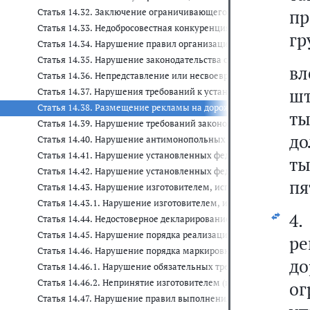
пр
Статья 14.32. Заключение ограничивающего конкуренцию сог
Статья 14.33. Недобросовестная конкуренция
гр
Статья 14.34. Нарушение правил организации деятельности по 
Статья 14.35. Нарушение законодательства о государственном
в
Статья 14.36. Непредставление или несвоевременное представ
шт
Статья 14.37. Нарушения требований к установке и (или) эксп
Статья 14.38. Размещение рекламы на дорожных знаках и тран
ты
Статья 14.39. Нарушение требований законодательства об оказ
до
Статья 14.40. Нарушение антимонопольных правил, установле
Статья 14.41. Нарушение установленных федеральным законом
ты
Статья 14.42. Нарушение установленных федеральным законом 
пя
Статья 14.43. Нарушение изготовителем, исполнителем (лицо
Статья 14.43.1. Нарушение изготовителем, исполнителем (лиц
4
Статья 14.44. Недостоверное декларирование соответствия про
Статья 14.45. Нарушение порядка реализации продукции, под
ре
Статья 14.46. Нарушение порядка маркировки продукции, под
до
Статья 14.46.1. Нарушение обязательных требований к марк
Статья 14.46.2. Непринятие изготовителем (исполнителем, п
о
Статья 14.47. Нарушение правил выполнения работ по сертифи