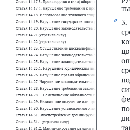
Статья 14.17.3. Производство и (или) оборот порошкообразной
ты
Статья 14.17.4. Нарушение требований к производству и (или) 
Статья 14.18. Использование этилового спирта, произведенно
3
Статья 14.19. Нарушение государственного учета в области пр
Статья 14.20. Нарушение законодательства об экспортном конт
с
Статья 14.21 (утратила силу)
к
Статья 14.22 (утратила силу)
Статья 14.23. Осуществление дисквалифицированным лицом д
ц
Статья 14.24. Нарушение законодательства об организованных 
о
Статья 14.25. Нарушение законодательства о государственно
ср
Статья 14.25.1. Нарушение юридическим лицом обязанностей 
Статья 14.26. Нарушение правил обращения с ломом и отходам
по
Статья 14.27. Нарушение законодательства о лотереях
с
Статья 14.28. Нарушение требований законодательства об учас
Статья 14.28.1. Неисполнение обязанности по ведению реестр
фе
Статья 14.29. Незаконное получение или предоставление креди
по
Статья 14.30. Нарушение установленного порядка сбора, хран
Статья 14.31. Злоупотребление доминирующим положением на
ди
Статья 14.31.1 (утратила силу)
т
Статья 14.31.2. Манипулирование ценами на оптовом и (или) 