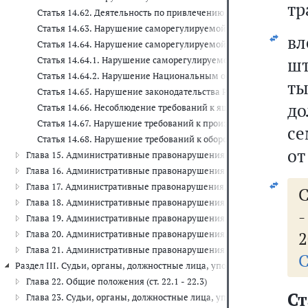
тр
Статья 14.62. Деятельность по привлечению денежных средств 
Статья 14.63. Нарушение саморегулируемой организацией в об
в
Статья 14.64. Нарушение саморегулируемой организацией в об
шт
Статья 14.64.1. Нарушение саморегулируемой организацией в 
Статья 14.64.2. Нарушение Национальным объединением само
ты
Статья 14.65. Нарушение законодательства Российской Федерац
до
Статья 14.66. Несоблюдение требований к ящикам для сбора бл
Статья 14.67. Нарушение требований к производству или оборо
се
Статья 14.68. Нарушение требований к обороту метанола и ме
от
Глава 15. Административные правонарушения в области финансов, 
Глава 16. Административные правонарушения в области таможенног
Глава 17. Административные правонарушения, посягающие на инсти
С
Глава 18. Административные правонарушения в области защиты Го
Глава 19. Административные правонарушения против порядка управ
2
Глава 20. Административные правонарушения, посягающие на обще
Глава 21. Административные правонарушения в области воинского уч
С
Раздел III. Судьи, органы, должностные лица, уполномоченные рассм
Глава 22. Общие положения (ст. 22.1 - 22.3)
Ст
Глава 23. Судьи, органы, должностные лица, уполномоченные расс