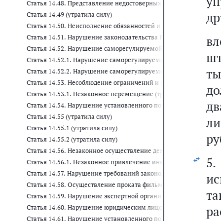
уп
Статья 14.48. Представление недостоверных результатов иссле
др
Статья 14.49 (утратила силу)
Статья 14.50. Неисполнение обязанностей и требований при о
Статья 14.51. Нарушение законодательства Российской Федерац
в
Статья 14.52. Нарушение саморегулируемой организацией об
шт
Статья 14.52.1. Нарушение саморегулируемой организацией а
ты
Статья 14.52.2. Нарушение саморегулируемой организацией в
Статья 14.53. Несоблюдение ограничений и (или) нарушение 
до
Статья 14.53.1. Незаконное перемещение (транспортировка) 
дв
Статья 14.54. Нарушение установленного порядка проведения 
Статья 14.55 (утратила силу)
ли
Статья 14.55.1 (утратила силу)
ру
Статья 14.55.2 (утратила силу)
Статья 14.56. Незаконное осуществление деятельности по пред
5
Статья 14.56.1. Незаконное привлечение инвестиций физическ
Статья 14.57. Нарушение требований законодательства о защит
ис
Статья 14.58. Осуществление проката фильма и (или) показа ф
та
Статья 14.59. Нарушение экспертной организацией требований
Статья 14.60. Нарушение юридическим лицом, индивидуальны
р
Статья 14.61. Нарушение установленного порядка предоставлен