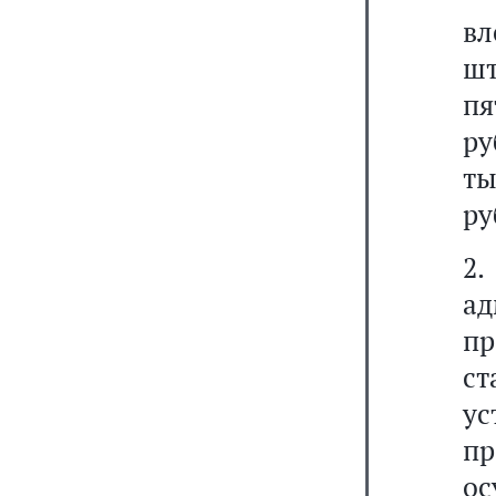
в
шт
пя
ру
ты
ру
2
а
п
с
у
пр
о