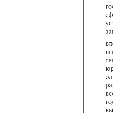
го
с
у
за
в
шт
се
юр
о
ра
вс
го
в