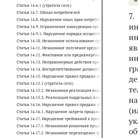
Статья 14.6.1 (утратила силу)
Статья 14.7. Обман потребителей
7
Статья 14.8. Нарушение иных прав потребителей
и
Статья 14.9. Ограничение конкуренции органами власти, орга
Статья 14.9.1. Нарушение порядка осуществления мероприятий 
и
Статья 14.10. Незаконное использование средств индивидуализа
я
Статья 14.11. Незаконное получение кредита или займа
Статья 14.12. Фиктивное или преднамеренное банкротство
ин
Статья 14.13. Неправомерные действия при банкротстве
г
Статья 14.14. Воспрепятствование должностными лицами кре
Статья 14.15. Нарушение правил продажи отдельных видов тов
д
Статья 14.15.1 (утратила силу)
те
Статья 14.15.2. Незаконная реализация входных билетов на ма
на
Статья 14.15.3. Реализация поддельных входных билетов на м
Статья 14.16. Нарушение правил продажи этилового спирта, а
(
Статья 14.16.1. Нарушение запрета продажи безалкогольных т
ук
Статья 14.17. Нарушение требований к производству или оборо
Статья 14.17.1. Незаконная розничная продажа алкогольной 
об
Статья 14.17.2. Незаконное перемещение физическими лицами