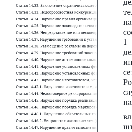
д
Статья 14.32. Заключение ограничивающего конкуренцию сог
те
Статья 14.33. Недобросовестная конкуренция
Статья 14.34. Нарушение правил организации деятельности по 
на
Статья 14.35. Нарушение законодательства о государственном
со
Статья 14.36. Непредставление или несвоевременное представ
Статья 14.37. Нарушения требований к установке и (или) эксп
1
Статья 14.38. Размещение рекламы на дорожных знаках и тран
д
Статья 14.39. Нарушение требований законодательства об оказ
и
Статья 14.40. Нарушение антимонопольных правил, установле
Статья 14.41. Нарушение установленных федеральным законом
с
Статья 14.42. Нарушение установленных федеральным законом 
Ро
Статья 14.43. Нарушение изготовителем, исполнителем (лицо
Статья 14.43.1. Нарушение изготовителем, исполнителем (лиц
с
Статья 14.44. Недостоверное декларирование соответствия про
на
Статья 14.45. Нарушение порядка реализации продукции, под
Статья 14.46. Нарушение порядка маркировки продукции, под
Статья 14.46.1. Нарушение обязательных требований к марк
в
Статья 14.46.2. Непринятие изготовителем (исполнителем, п
ш
Статья 14.47. Нарушение правил выполнения работ по сертифи