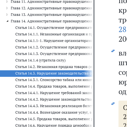
п
Глава 11. Административные правонарушения на транспорте (ст. 11
к
Глава 12. Административные правонарушения в области дорожного 
Глава 13. Административные правонарушения в области связи и инф
тр
Глава 14. Административные правонарушения в области предприни
28
Статья 14.1. Осуществление предпринимательской деятельност
Статья 14.1.1. Незаконные организация и проведение азартных
20
Статья 14.1.1-1. Нарушение организаторами азартных игр в б
Статья 14.1.2. Осуществление предпринимательской деятельнос
в
Статья 14.1.3. Осуществление предпринимательской деятельн
шт
Статья 14.1.4 (утратила силу)
Статья 14.2. Незаконная продажа товаров (иных вещей), свобо
со
Статья 14.3. Нарушение законодательства о рекламе
юр
Статья 14.3.1. Спонсорство табака или никотинсодержащей пр
Статья 14.4. Продажа товаров, выполнение работ либо оказан
од
Статья 14.4.1. Нарушение требований законодательства в обла
Статья 14.4.2. Нарушение законодательства об обращении лека
С
Статья 14.4.3. Незаконная реализация билетов, абонементов 
Статья 14.4.4. Возмездное оказание услуг, в том числе посре
2
Статья 14.5. Продажа товаров, выполнение работ либо оказан
2
Статья 14.6. Нарушение порядка ценообразования