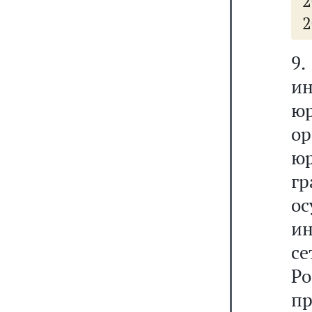
2
2
9
ин
ю
о
ю
гр
о
и
с
Ро
п