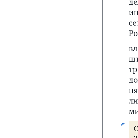
д
и
с
Ро
в
ш
тр
д
пя
л
ми
С