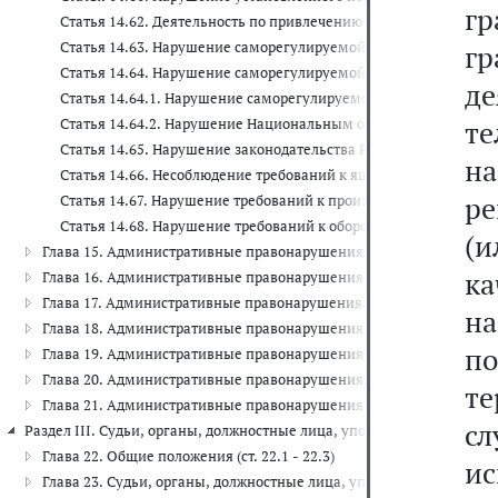
г
Статья 14.62. Деятельность по привлечению денежных средств 
Статья 14.63. Нарушение саморегулируемой организацией в об
г
Статья 14.64. Нарушение саморегулируемой организацией в об
д
Статья 14.64.1. Нарушение саморегулируемой организацией в 
те
Статья 14.64.2. Нарушение Национальным объединением само
Статья 14.65. Нарушение законодательства Российской Федерац
на
Статья 14.66. Несоблюдение требований к ящикам для сбора бл
ре
Статья 14.67. Нарушение требований к производству или оборо
Статья 14.68. Нарушение требований к обороту метанола и ме
(и
Глава 15. Административные правонарушения в области финансов, 
к
Глава 16. Административные правонарушения в области таможенног
Глава 17. Административные правонарушения, посягающие на инсти
на
Глава 18. Административные правонарушения в области защиты Го
по
Глава 19. Административные правонарушения против порядка управ
Глава 20. Административные правонарушения, посягающие на обще
т
Глава 21. Административные правонарушения в области воинского уч
сл
Раздел III. Судьи, органы, должностные лица, уполномоченные рассм
Глава 22. Общие положения (ст. 22.1 - 22.3)
и
Глава 23. Судьи, органы, должностные лица, уполномоченные расс