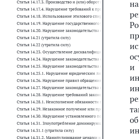
на
Статья 14.17.3. Производство и (или) оборот порошкообразной
Статья 14.17.4. Нарушение требований к производству и (или) 
р
Статья 14.18. Использование этилового спирта, произведенно
Р
Статья 14.19. Нарушение государственного учета в области пр
Статья 14.20. Нарушение законодательства об экспортном конт
п
Статья 14.21 (утратила силу)
и
Статья 14.22 (утратила силу)
Статья 14.23. Осуществление дисквалифицированным лицом д
о
Статья 14.24. Нарушение законодательства об организованных 
и
Статья 14.25. Нарушение законодательства о государственно
Статья 14.25.1. Нарушение юридическим лицом обязанностей 
и
Статья 14.26. Нарушение правил обращения с ломом и отходам
и
Статья 14.27. Нарушение законодательства о лотереях
Статья 14.28. Нарушение требований законодательства об учас
ре
Статья 14.28.1. Неисполнение обязанности по ведению реестр
та
Статья 14.29. Незаконное получение или предоставление креди
Статья 14.30. Нарушение установленного порядка сбора, хран
о
Статья 14.31. Злоупотребление доминирующим положением на
и
Статья 14.31.1 (утратила силу)
Статья 14.31.2. Манипулирование ценами на оптовом и (или) 