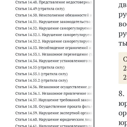
дв
Статья 14.48. Представление недостоверных результатов иссле
Статья 14.49 (утратила силу)
р
Статья 14.50. Неисполнение обязанностей и требований при о
во
Статья 14.51. Нарушение законодательства Российской Федерац
Статья 14.52. Нарушение саморегулируемой организацией об
ру
Статья 14.52.1. Нарушение саморегулируемой организацией а
ты
Статья 14.52.2. Нарушение саморегулируемой организацией в
Статья 14.53. Несоблюдение ограничений и (или) нарушение 
Статья 14.53.1. Незаконное перемещение (транспортировка) 
С
Статья 14.54. Нарушение установленного порядка проведения 
2
Статья 14.55 (утратила силу)
Статья 14.55.1 (утратила силу)
2
Статья 14.55.2 (утратила силу)
Статья 14.56. Незаконное осуществление деятельности по пред
8
Статья 14.56.1. Незаконное привлечение инвестиций физическ
Статья 14.57. Нарушение требований законодательства о защит
ю
Статья 14.58. Осуществление проката фильма и (или) показа ф
о
Статья 14.59. Нарушение экспертной организацией требований
Статья 14.60. Нарушение юридическим лицом, индивидуальны
ю
Статья 14.61. Нарушение установленного порядка предоставлен