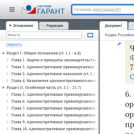
до
cистема
дв
ГАРАНТ
Например,
регистрация ИП
ли
Оглавление
Редакции
Документ
ру
Свернуть
Ч
Раздел I. Общие положения (ст. 1.1 - 4.8)
Ф
Глава 1. Задачи и принципы законодательства об административных
7
Глава 2. Административное правонарушение и административная отв
Глава 3. Административное наказание (ст. 3.1 - 3.14)
С
Глава 4. Назначение административного наказания (ст. 4.1 - 4.8)
Раздел II. Особенная часть (ст. 5.1 - 21.7)
6
Глава 5. Административные правонарушения, посягающие на права 
Глава 6. Административные правонарушения, посягающие на здоро
о
Глава 7. Административные правонарушения в области охраны собст
ор
Глава 8. Административные правонарушения в области охраны окр
п
Глава 9. Административные правонарушения в промышленности, стр
Глава 10. Административные правонарушения в сельском хозяйстве